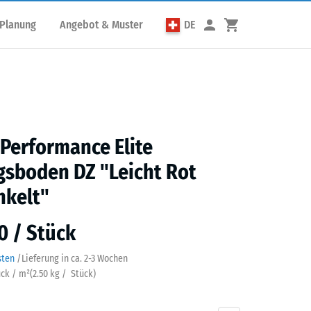
 Planung
Angebot & Muster
DE
 Performance Elite
gsboden DZ "Leicht Rot
nkelt"
0 / Stück
sten
/
Lieferung in ca.
2-3 Wochen
ück / m²
(
2.50
kg
/ Stück)