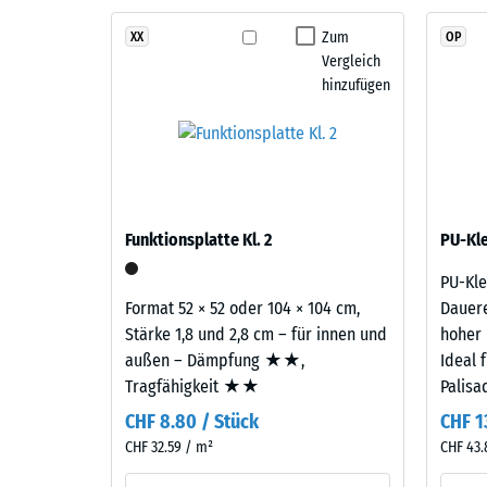
schwarzem
Die
Zum
XX
OP
ELT-
Druckfes
Vergleich
Gummigranulat
eines
hinzufügen
feiner
Werkstof
Körnung
beschrei
mit
seinen
einem
Widerst
Anteil
gegen
von
Funktionsplatte Kl. 2
punktuel
PU-Kle
rund
Belastun
PU-Kle
10
Sie
Format 52 × 52 oder 104 × 104 cm,
Dauere
%
gibt
Stärke 1,8 und 2,8 cm – für innen und
hoher 
farbigem
an,
außen – Dämpfung ★★,
Ideal 
EPDM-
in
Tragfähigkeit ★★
Palisa
Granulat.
welchem
Die
CHF 8.80 / Stück
CHF 1
Maße
Abkürzung
CHF 32.59 / m²
der
CHF 43.
ELT
Werkstof