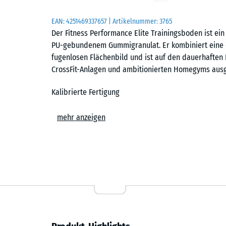
EAN:
4251469337657
| Artikelnummer:
3765
Der Fitness Performance Elite Trainingsboden ist ei
PU-gebundenem Gummigranulat. Er kombiniert eine d
fugenlosen Flächenbild und ist auf den dauerhaften E
CrossFit-Anlagen und ambitionierten Homegyms ausg
Kalibrierte Fertigung
Die Platten werden zunächst als übergroße Rohlinge
mehr anzeigen
und Reifephase werden sie präzise auf das Sollforma
entstehen Platten mit minimalen Toleranzen, einer s
Voraussetzung für das geschlossene Flächenbild im 
Nahezu fugenloses Flächenbild
Der Trainingsboden ist in den Formaten 50 × 50 cm und
cm erhältlich. Jede Platte trägt eine exakt geschnit
verlegte Fläche nahezu geschlossen und zeigt die ruh