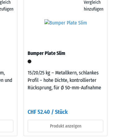
gleich
Vergleich
atten
zufügen
hinzufügen
er
benso
aufbau
Bumper Plate Slim
cm,
15/20/25 kg – Metallkern, schlankes
nen und
Profil – hohe Dichte, kontrollierter
Rücksprung, für Ø 50-mm-Aufnahme
CHF 52.40 / Stück
Produkt anzeigen