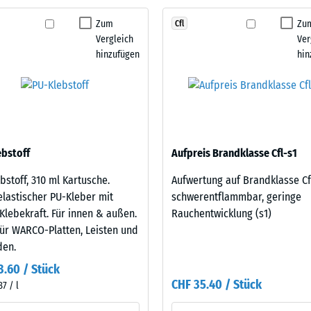
Zum
Zu
Cfl
tigkeit
Vergleich
Ver
hinzufügen
hin
fes
bt
and
le
bstoff
Aufpreis Brandklasse Cfl-s1
gen.
bstoff, 310 ml Kartusche.
Aufwertung auf Brandklasse Cf
lastischer PU-Kleber mit
schwerentflammbar, geringe
Klebekraft. Für innen & außen.
Rauchentwicklung (s1)
für WARCO-Platten, Leisten und
den.
3.60 / Stück
CHF 35.40 / Stück
87 / l
f