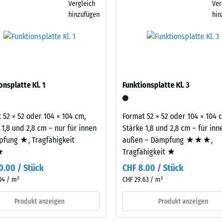
Vergleich
Ver
wird zunächst eine Tragschicht angelegt. Bewährt haben sich dafür
n. Bei höheren Anforderungen können eine oder mehrere Funktionspl
hinzufügen
hin
ngitter. Sie verringern den Aufwand deutlich und verbessern die
eibende
n Gewichten aufnehmen und die Übertragung in den Untergrund weit
llung
t vor allem in Fitnessräumen über bewohnten Geschossen infrage, e
sofern Schwingungen über angebundene Bauteile in genutzte Räume
legt. Ein Nachweis nach DIN 4109 gilt für den vollständigen Bauteil
latte.
en
onsplatte Kl. 1
Funktionsplatte Kl. 3
stung
 52 × 52 oder 104 × 104 cm,
Format 52 × 52 oder 104 × 104 
 1,8 und 2,8 cm – nur für innen
Stärke 1,8 und 2,8 cm – für in
fung ★, Tragfähigkeit
außen – Dämpfung ★★★,
★
Tragfähigkeit ★
0.00 / Stück
CHF 8.00 / Stück
04 / m²
CHF 29.63 / m²
Produkt anzeigen
Produkt anzeigen