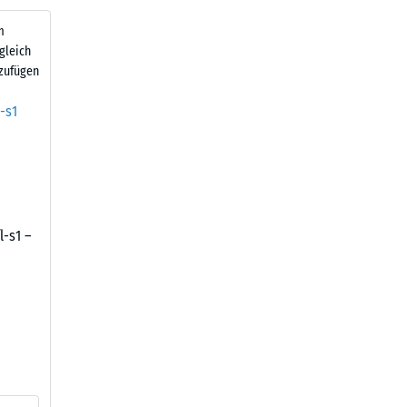
m
gleich
zufügen
l-s1 –