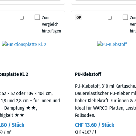
tigkeit
Zum
Zu
OP
Vergleich
Ver
fes
hinzufügen
hin
bt
and
le
gen.
onsplatte Kl. 2
PU-Klebstoff
PU-Klebstoff, 310 ml Kartusche.
 52 × 52 oder 104 × 104 cm,
Dauerelastischer PU-Kleber mi
 1,8 und 2,8 cm – für innen und
hoher Klebekraft. Für innen & 
 – Dämpfung ★★,
Ideal für WARCO-Platten, Leis
ähigkeit ★★
Palisaden.
.80 / Stück
CHF 13.60 / Stück
f
59 / m²
CHF 43.87 / l