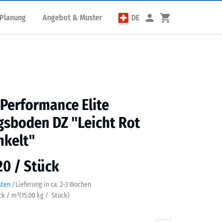
 Planung
Angebot & Muster
DE
 Performance Elite
gsboden DZ "Leicht Rot
nkelt"
20 / Stück
sten
/
Lieferung in ca.
2-3 Wochen
ück / m²
(
15.00
kg
/ Stück)