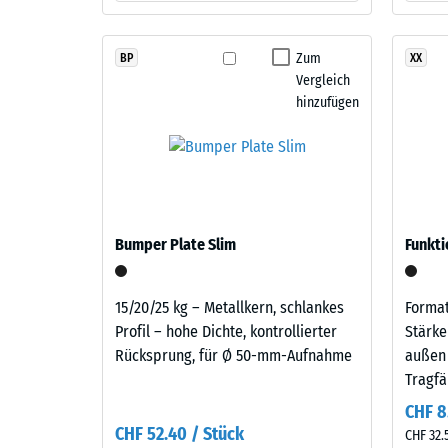
schwarzem
Die
ELT-
Druckfes
Zum
BP
XX
Gummigranulat
eines
Vergleich
feiner
Werkstof
hinzufügen
Körnung
beschrei
mit
seinen
einem
Widerst
Anteil
gegen
von
punktuel
rund
Bumper Plate Slim
Belastun
Funkti
10
Sie
%
gibt
15/20/25 kg – Metallkern, schlankes
Format
farbigem
an,
Profil – hohe Dichte, kontrollierter
Stärke
EPDM-
in
Rücksprung, für Ø 50-mm-Aufnahme
außen
Granulat.
welchem
Tragf
Die
Maße
Abkürzung
CHF 8
der
ELT
CHF 52.40 / Stück
Werkstof
CHF 32.