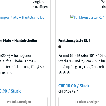
Vergleich
Ver
wird zunächst eine Tragschicht angelegt. Bewährt haben sich dafür
n. Bei höheren Anforderungen können eine oder mehrere Funktionspl
hinzufügen
hin
ngitter. Sie verringern den Aufwand deutlich und verbessern die
eibende
n Gewichten aufnehmen und die Übertragung in den Untergrund weit
llung
t vor allem in Fitnessräumen über bewohnten Geschossen infrage, e
sofern Schwingungen über angebundene Bauteile in genutzte Räume
legt. Ein Nachweis nach DIN 4109 gilt für den vollständigen Bauteil
latte.
en
 Plate – Hantelscheibe
Funktionsplatte Kl. 1
stung
5/20 kg – homogener
Format 52 × 52 oder 104 × 104 
alaufbau, hohe Dichte –
Stärke 1,8 und 2,8 cm – nur für
llierter Rücksprung, für Ø 50-
– Dämpfung ★, Tragfähigkeit
ufnahme
★★★
CHF 10.00 / Stück
0.90 / Stück
CHF 37.04 / m²
Produkt anzeigen
Produkt anzeigen