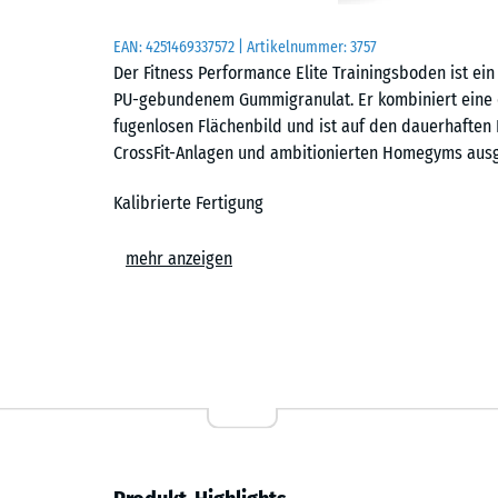
EAN:
4251469337572
| Artikelnummer:
3757
Der Fitness Performance Elite Trainingsboden ist ei
PU-gebundenem Gummigranulat. Er kombiniert eine d
fugenlosen Flächenbild und ist auf den dauerhaften E
CrossFit-Anlagen und ambitionierten Homegyms ausg
Kalibrierte Fertigung
Die Platten werden zunächst als übergroße Rohlinge
mehr anzeigen
und Reifephase werden sie präzise auf das Sollforma
entstehen Platten mit minimalen Toleranzen, einer s
Voraussetzung für das geschlossene Flächenbild im 
Nahezu fugenloses Flächenbild
Der Trainingsboden ist in den Formaten 50 × 50 cm und
cm erhältlich. Jede Platte trägt eine exakt geschnit
verlegte Fläche nahezu geschlossen und zeigt die ruh