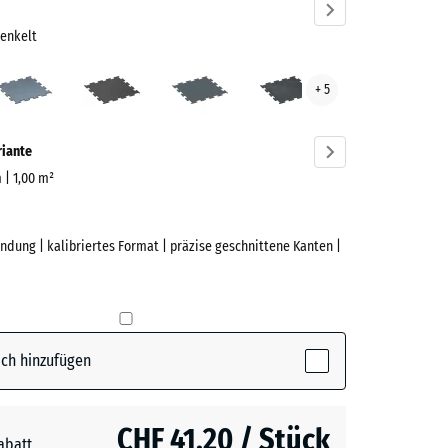
renkelt
t
Altsilber
Anthrazit
Farngrün
Leicht
+ 5
Blau
renkelt
Gesprenkelt
ve)
riante
m | 1,00 m²
ndung | kalibriertes Format | präzise geschnittene Kanten |
e
ot
(active)
kelt
ch hinzufügen
r
+ CHF 2.00
CHF 41.20 / Stück
abatt