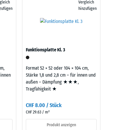
gleich
Vergleich
atten
zufügen
hinzufügen
er
benso
aufbau
Funktionsplatte Kl. 3
cm,
Format 52 × 52 oder 104 × 104 cm,
 innen
Stärke 1,8 und 2,8 cm – für innen und
außen – Dämpfung ★★★,
Tragfähigkeit ★
CHF 8.00 / Stück
CHF 29.63 / m²
Produkt anzeigen