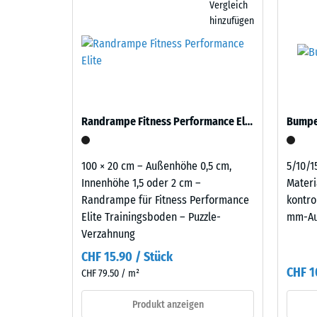
mm
Vergleich
ausgeglichen werden. Auf unbefestigtem Erdreich 
zurückhaltend
Über den Aufbau lässt sich die Dämpfung steiger
hinzufügen
Kiesgitter, also Rasengitter oder Kunststoff-Wabe
verbl
und
unter der Deckplatte die Stöße beim Absetzen vo
Verlegequalität spürbar.
natürlich
Einde
verringern. Ein solcher mehrlagiger Aufbau komm
belebt.
auf Balkonen, Laubengängen und Dachterrassen, 
nach
gelangen. Alle Lagen werden lose übereinander ver
24
samt Übertragungswegen, nicht für eine einzelne P
Material
Stund
–
Randrampe Fitness Performance Elite
Bumper
Bestandteile
Entla
und
(BS
100 × 20 cm – Außenhöhe 0,5 cm,
5/10/1
Aufbau
Innenhöhe 1,5 oder 2 cm –
Materi
7188)
Randrampe für Fitness Performance
kontro
Elite Trainingsboden – Puzzle-
mm-A
Verzahnung
Das
CHF 15.90 / Stück
5 / 5
Produkt
CHF 1
CHF 79.50 / m²
besteht
aus
Produkt anzeigen
gereinigtem,