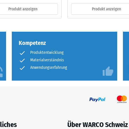
Produkt anzeigen
Produkt anzeigen
ng
ten
Kompetenz
.
Produktentwicklung
Materialverständnis
tiefe
Anwendungserfahrung
tigkeit
liches
Über WARCO Schweiz