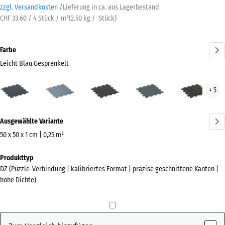
zzgl. Versandkosten
/
Lieferung in ca.
aus Lagerbestand
CHF 33.60 / 4 Stück / m²
(
2.50
kg
/ Stück)
Farbe
Leicht Blau Gesprenkelt
Leicht
Altsilber
Anthrazit
Farngrün
Leic
+ 5
Blau
Gelb
Gesprenkelt
Gesp
Mehr
(active)
Ausgewählte Variante
Informationen
zu
50 x 50 x 1 cm | 0,25 m²
den
Abmessungen
Produkttyp
Farben?
für
DZ (Puzzle-Verbindung | kalibriertes Format | präzise geschnittene Kanten |
den
Farbpalette
hohe Dichte)
Versand
anzeigen
530
Leicht Blau
x
(active)
Gesprenkelt
530