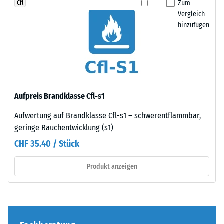
werden.
Zum
Cfl
Zur
Die
Vergleich
Bestimmung
hinzufügen
Verzahnung
der
greift
Druckfestigkeit
passgenau
wird
ineinander
das
und
Prüfverfahren
bildet
nach
Aufpreis Brandklasse Cfl-s1
eine
BS
feste,
Aufwertung auf Brandklasse Cfl-s1 – schwerentflammbar,
7188:1998
lagestabile
geringe Rauchentwicklung (s1)
angewendet.
Verbindung.
Dabei
CHF 35.40 / Stück
Da
wird
die
ein
Produkt anzeigen
Kanten
Prüfkörper
rechtwinklig
mit
geschnitten
einer
sind
Fläche
–