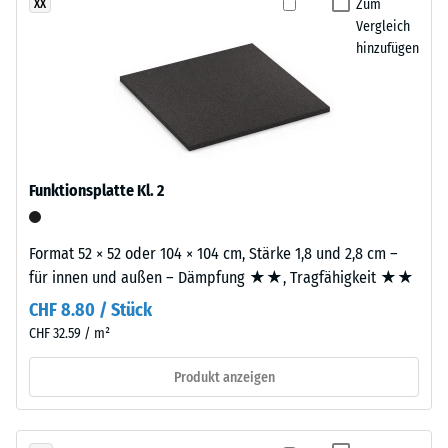
definierten
Zum
XX
schwarzen
Vergleich
Kraft
Oberfläche
hinzufügen
nachgibt.
sichtbar.
Eine
geringe
Einbau
Eindringtiefe
–
weist
Verarbeitung
auf
Funktionsplatte Kl. 2
–
eine
Montage
hohe
Druckfestigkeit
Format 52 × 52 oder 104 × 104 cm, Stärke 1,8 und 2,8 cm –
hin,
Die
für innen und außen – Dämpfung ★★, Tragfähigkeit ★★
während
Platten
CHF 8.80 / Stück
eine
werden
CHF 32.59 / m²
größere
präzise
Eindringtiefe
aus
Produkt anzeigen
auf
einem
eine
größeren
geringere
Format