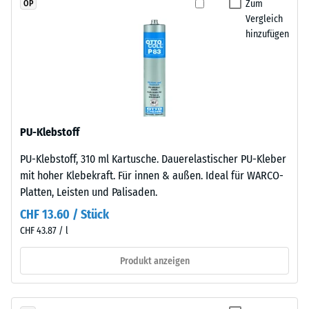
Zum
OP
Widerstandsfähigkeit
geschnitten,
Vergleich
gegenüber
wobei
hinzufügen
Punktbelastungen
die
hinweist.
Puzzleverzahnung
Punktbelastungen
an
entstehen
den
z.
Rändern
B.
entsteht.
PU-Klebstoff
durch
Jede
Schuhe
PU-Klebstoff, 310 ml Kartusche. Dauerelastischer PU-Kleber
Seite
mit
mit hoher Klebekraft. Für innen & außen. Ideal für WARCO-
kann
hohen
Platten, Leisten und Palisaden.
an
Absätzen,
jede
CHF 13.60 / Stück
Möbelbeine,
Seite
CHF 43.87 / l
Pflanzkübel
einer
auf
Produkt anzeigen
anderen
Rollen
Platte
oder
angelegt
Gerätefüße.