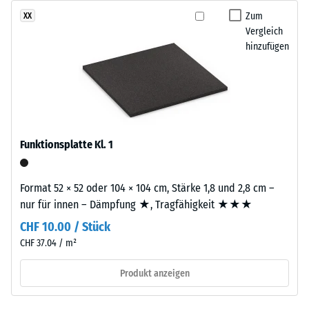
gelangen. Alle Lagen werden lose übereinander verlegt. Ein
einem
Zum
XX
Wärmedämmung -
Nachweis nach DIN 4109 gilt für den vollständigen
Anteil
Vergleich
Skalenwert 2 =
Bauteilaufbau samt Übertragungswegen, nicht für eine einzelne
von
hinzufügen
Wärmeleitfähigkeit
Platte.
rund
ca. 0,12 W/(m·K)
10
Druckfestigkeit
%
-
farbigem
EPDM-
Skalenwert
Granulat.
Funktionsplatte Kl. 1
5
Die
=
Abkürzung
Format 52 × 52 oder 104 × 104 cm, Stärke 1,8 und 2,8 cm –
ELT
ca.
nur für innen – Dämpfung ★, Tragfähigkeit ★★★
steht
0
für
CHF 10.00 / Stück
mm
„End
CHF 37.04 / m²
of
verbleibende
Produkt anzeigen
Life
Eindellung
Tyres“
–