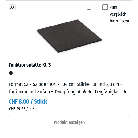
nach
das
Zum
XX
24
Granulat
Vergleich
Stunden
hinzufügen
stammt
Entlastung
aus
dem
(BS
Recycling
7188)
von
Altreifen.
Funktionsplatte Kl. 3
EPDM
(Ethylen-
Propylen-
/ 5
Format 52 × 52 oder 104 × 104 cm, Stärke 1,8 und 2,8 cm –
Dien-
für innen und außen – Dämpfung ★★★, Tragfähigkeit ★
Kautschuk)
CHF 8.00 / Stück
ist
CHF 29.63 / m²
ein
Die
synthetischer,
Druckfestigkeit
Produkt anzeigen
durchgefärbter
eines
und
Werkstoffes