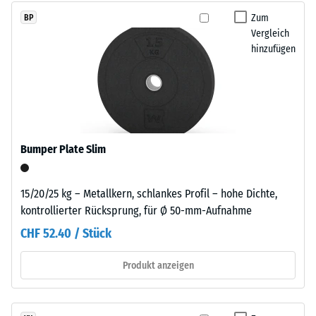
schadstofffreier
beschreibt
Zum
BP
Kautschuk.
seinen
Vergleich
Polyurethan
Widerstand
hinzufügen
dient
gegen
als
punktuelle
Bindemittel.
Belastungen.
Die
Sie
farbigen
gibt
EPDM-
Bumper Plate Slim
an,
Partikel
in
sind
welchem
als
15/20/25 kg – Metallkern, schlankes Profil – hohe Dichte,
Maße
einzelne
kontrollierter Rücksprung, für Ø 50-mm-Aufnahme
der
Farbeinschlüsse
CHF 52.40 / Stück
Werkstoff
in
unter
der
Produkt anzeigen
der
fein
Einwirkung
strukturierten,
einer
überwiegend