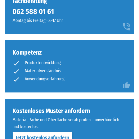
Fachberatung
von
ohne
100
062 588 01 61
Fase
mm²
–
Montag bis Freitag · 8–17 Uhr
(entspricht
entsteht
1
lediglich
cm²)
eine
mit
kaum
Kompetenz
einer
sichtbare
Kraft
Produktentwicklung
Haarfuge.
von
Bei
Materialverständnis
1000
gleichem
Anwendungserfahrung
N
Farbdesign
(ca.
sind
105
die
kg)
Platten
Kostenloses Muster anfordern
auf
kaum
Material, Farbe und Oberfläche vorab prüfen – unverbindlich
eine
zu
und kostenlos.
Materialprobe
erkennen,
gedrückt.
Jetzt kostenlos anfordern
die