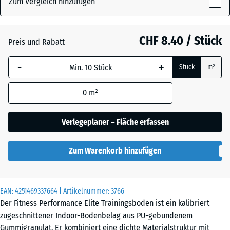
Zum Vergleich hinzufügen
x
10
mm
Altsilber
+ CHF 0.40
CHF 8.40 / Stück
Preis und Rabatt
Die gewählte, blau
-
+
Stück
m²
umrandete
Anthrazit
- CHF 1.00
Abmessung wird
0
m²
(sofern in den
Produktdaten nicht
Farngrün
+ CHF 0.40
anders angegeben)
Verlegeplaner – Fläche erfassen
für die
Bedarfsberechnung
Leicht Gelb
Zum Warenkorb hinzufügen
verwendet.
Gesprenkelt
50
x
EAN:
4251469337664
| Artikelnummer:
3766
50
Leicht Grau
Der Fitness Performance Elite Trainingsboden ist ein kalibriert
x 1
Gesprenkelt
zugeschnittener Indoor-Bodenbelag aus PU-gebundenem
cm
Gummigranulat. Er kombiniert eine dichte Materialstruktur mit