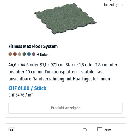
handelt
hinzufügen
es
sich
/ 5
um
eine
Mischung
aus
Fitness Max Floor System
Die
Naturkautschuk
+3 Farben
Druckfestigkeit
(NR)
44,6 × 44,6 oder 97,1 × 97,1 cm, Stärke 1,8 oder 2,8 cm oder
eines
und
bis über 10 cm mit Funktionsplatten – stabile, fast
Werkstoffes
Styrol-
unsichtbare Randverzahnung mit Haarfuge, für innen
beschreibt
Butadien-
seinen
Kautschuk
CHF 61.00 / Stück
Widerstand
(SBR),
CHF 64.76 / m²
gegen
gebunden
punktuelle
mit
Produkt anzeigen
Belastungen.
einem
Sie
Polyurethan-
gibt
Bindemittel.
Zum
XT