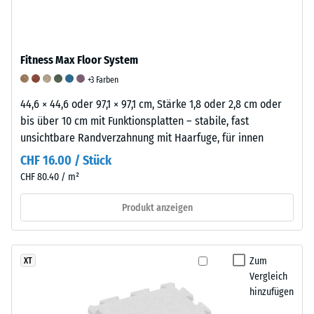
Produkts
Stößen
eine
anschaulich
sowie
Skala
darzustellen,
zur
von
verwendet
Fitness Max Floor System
Reduzierung
1
WARCO
von
bis
+3 Farben
eine
Vibrationen
5
44,6 × 44,6 oder 97,1 × 97,1 cm, Stärke 1,8 oder 2,8 cm oder
Skala
und
verwendet.
bis über 10 cm mit Funktionsplatten – stabile, fast
von
Trittschall.
Ein
unsichtbare Randverzahnung mit Haarfuge, für innen
1
Bei
Wert
bis
CHF 16.00 / Stück
Produkten
von
5,
CHF 80.40 / m²
aus
1
wobei
mit
bedeutet,
jeder
Produkt anzeigen
Polyurethan
dass
Skalenwert
(PU)
die
einem
gebundenem
Mindestanforderungen
bestimmten
Zum
XT
Gummigranulat
nach
Dichtebereich
Vergleich
wird
BS
entspricht.
hinzufügen
das
7188
So
Dämpfungsverhalten
erfüllt