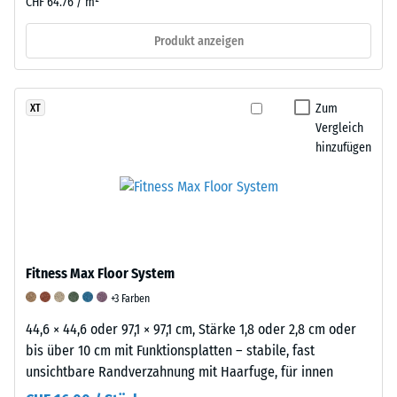
CHF 64.76 / m²
Belastung
und
Produkt anzeigen
dann
in
regelmäßigen
Zum
XT
Abständen
Vergleich
über
hinzufügen
einen
Zeitraum
von
24
Stunden
gemessen,
Fitness Max Floor System
um
+3 Farben
die
bleibende
44,6 × 44,6 oder 97,1 × 97,1 cm, Stärke 1,8 oder 2,8 cm oder
Verformung
bis über 10 cm mit Funktionsplatten – stabile, fast
zu
unsichtbare Randverzahnung mit Haarfuge, für innen
bestimmen.