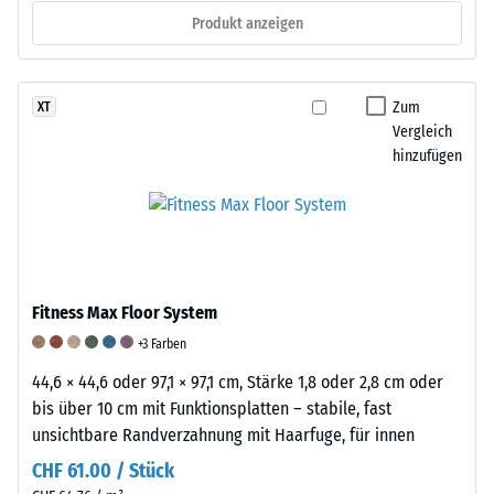
Produkt anzeigen
von
1000
N
(ca.
Zum
XT
105
Vergleich
hinzufügen
kg)
auf
eine
Materialprobe
gedrückt.
Die
Fitness Max Floor System
resultierende
Eindrucktiefe
+3 Farben
wird
44,6 × 44,6 oder 97,1 × 97,1 cm, Stärke 1,8 oder 2,8 cm oder
zunächst
bis über 10 cm mit Funktionsplatten – stabile, fast
unmittelbar
unsichtbare Randverzahnung mit Haarfuge, für innen
nach
CHF 61.00 / Stück
der