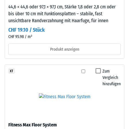
Um
44,6 × 44,6 oder 97,1 × 97,1 cm, Stärke 1,8 oder 2,8 cm oder
die
bis über 10 cm mit Funktionsplatten – stabile, fast
Eignung
unsichtbare Randverzahnung mit Haarfuge, für innen
eines
CHF 19.10 / Stück
WARCO-
CHF 95.98 / m²
Bodens
für
Produkt anzeigen
eine
bestimmte
Anwendung
Zum
XT
zu
Vergleich
beurteilen,
hinzufügen
wird
ein
praktischer
Test
an
einer
Fitness Max Floor System