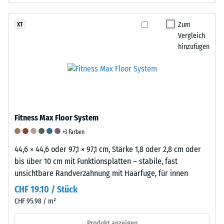
eine
Form
Gewicht
physikalische
zurück,
nach
Zum
XT
Dichte
wodurch
der
Vergleich
von
das
Prüfung
hinzufügen
etwa
Material
ergibt
1200
seine
den
kg/m³
hohe
inkrementalen
auf.
Rückstellkraft
Gewichtsverlust,
Einige
erhält.
der
WARCO-
Diese
als
Fitness Max Floor System
Produkte
Elastizität
Maß
+3 Farben
enthalten
ermöglicht
für
zusätzlich
44,6 × 44,6 oder 97,1 × 97,1 cm, Stärke 1,8 oder 2,8 cm oder
eine
den
oder
bis über 10 cm mit Funktionsplatten – stabile, fast
effiziente
Abrieb
ausschließlich
unsichtbare Randverzahnung mit Haarfuge, für innen
Stoß-
dient.
neu
und
Zusätzlich
CHF 19.10 / Stück
hergestellten
Schwingungsdämpfung.
wird
CHF 95.98 / m²
Ethylen-
Stoßdämpfung
die
Propylen-
-
Alterung
Produkt anzeigen