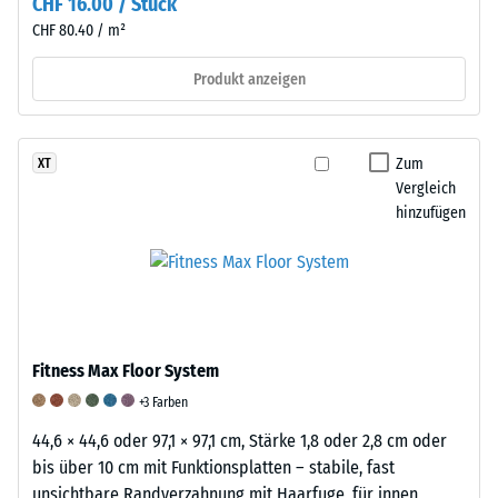
CHF 16.00 / Stück
Zusätzlich
CHF 80.40 / m²
wird
überprüft,
Produkt anzeigen
ob
das
Material
Zum
XT
um
Vergleich
die
hinzufügen
Belastungsstelle
herum
intakt
bleibt
und
keine
Fitness Max Floor System
Risse,
+3 Farben
Spalten
44,6 × 44,6 oder 97,1 × 97,1 cm, Stärke 1,8 oder 2,8 cm oder
oder
bis über 10 cm mit Funktionsplatten – stabile, fast
Löcher
unsichtbare Randverzahnung mit Haarfuge, für innen
aufweist.