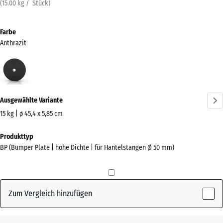
(
15.00
kg
/ Stück)
Farbe
Anthrazit
Anthrazit
(active)
Ausgewählte Variante
15 kg | ø 45,4 x 5,85 cm
Abmessungen
Produkttyp
für
BP (Bumper Plate | hohe Dichte | für Hantelstangen Ø 50 mm)
den
Versand
455
x
Zum Vergleich hinzufügen
455
x