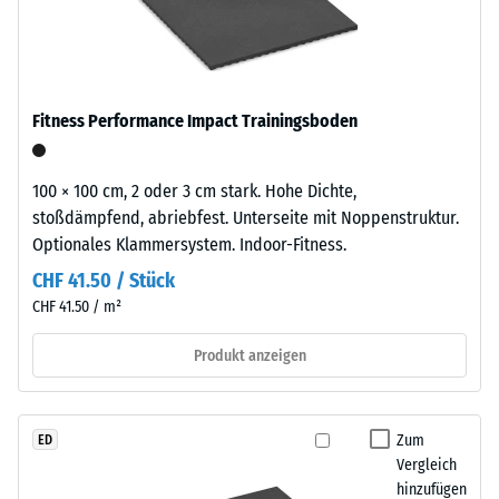
kg/m³
ausgewählt.
moderne
Außenanlagen
Stoß-, Schwingungs-
und
und
Trittschalldämmung
industriell
Fitness Performance Impact Trainingsboden
– Skalenwert 5 =
geprägte
hervorragende
Bereiche
Dämpfung
ein.
100 × 100 cm, 2 oder 3 cm stark. Hohe Dichte,
Abriebfestigkeit
stoßdämpfend, abriebfest. Unterseite mit Noppenstruktur.
- Beständigkeit
Optionales Klammersystem. Indoor-Fitness.
Material
gegen
–
CHF 41.50 / Stück
abrasiven
Bestandteile
CHF 41.50 / m²
Verschleiß -
und
Skalenwert 5 =
Aufbau
Produkt anzeigen
"ausgezeichnet"
(BS 7188)
Druckfestigkeit
Zum
ED
Das
-
Vergleich
Produkt
Skalenwert
hinzufügen