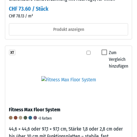
Diese
CHF 73.60 / Stück
Anforderung
CHF 78.13 / m²
wird
für
Produkt anzeigen
jeden
Skalenwert
erfüllt.
Zum
XT
Die
Vergleich
Einstufung
hinzufügen
der
Messergebnisse
erfolgt
auf
einer
Fitness Max Floor System
Skala
von
+3 Farben
1
44,6 × 44,6 oder 97,1 × 97,1 cm, Stärke 1,8 oder 2,8 cm oder
bis
bis über 10 cm mit Funktionsplatten – stabile, fast