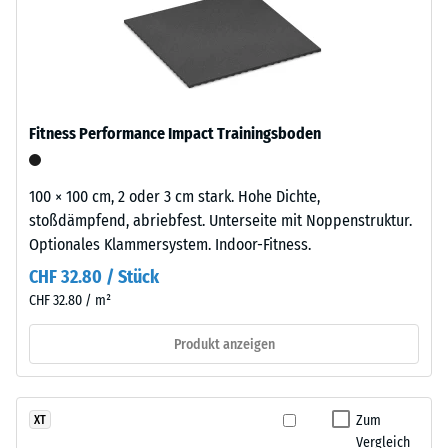
besteht
5
aus
feinem,
=
schwarzem
ca.
Gummigranulat
0
aus
Fitness Performance Impact Trainingsboden
recycelten
mm
Altreifen
verbleibende
(ELT
100 × 100 cm, 2 oder 3 cm stark. Hohe Dichte,
Eindellung
–
stoßdämpfend, abriebfest. Unterseite mit Noppenstruktur.
End
Optionales Klammersystem. Indoor-Fitness.
nach
of
CHF 32.80 / Stück
24
Life
CHF 32.80 / m²
Stunden
Tyres),
daher
Entlastung
Produkt anzeigen
die
(BS
schwarze
7188)
Farbe.
Zum
XT
Chemisch
Vergleich