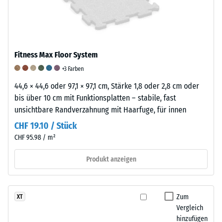
steht
zusätzlich
sind,
beispielsweise
durch
während
der
das
ein
Skalenwert
elastische
Wert
2
Fitness Max Floor System
Bindemittel
von
für
+3 Farben
und
5
eine
die
eine
44,6 × 44,6 oder 97,1 × 97,1 cm, Stärke 1,8 oder 2,8 cm oder
scheinbare
Struktur
ausgezeichnete
bis über 10 cm mit Funktionsplatten – stabile, fast
Dichte
und
Abriebfestigkeit
unsichtbare Randverzahnung mit Haarfuge, für innen
zwischen
Dichte
nach
CHF 19.10 / Stück
780
der
dieser
und
CHF 95.98 / m²
Platten
Norm
840
beeinflusst.
kennzeichnet.
Produkt anzeigen
kg/m³.
Zur
Die
Die
Bewertung
Klassifizierung
physikalische
der
basiert
Dichte,
Zum
XT
elastischen,
auf
Vergleich
auch
stoß-
Prüfergebnissen,
hinzufügen
als