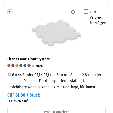
durch
Schuhe
Zum
XT
mit
Vergleich
hohen
hinzufügen
Absätzen,
Möbelbeine,
Pflanzkübel
auf
Rollen
oder
Fitness Max Floor System
Gerätefüße.
+3 Farben
Zur
Bestimmung
44,6 × 44,6 oder 97,1 × 97,1 cm, Stärke 1,8 oder 2,8 cm oder
der
bis über 10 cm mit Funktionsplatten – stabile, fast
Druckfestigkeit
unsichtbare Randverzahnung mit Haarfuge, für innen
wird
CHF 61.00 / Stück
das
CHF 64.76 / m²
Prüfverfahren
nach
Produkt anzeigen