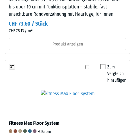
ohne
bis über 10 cm mit Funktionsplatten – stabile, fast
bleibenden
unsichtbare Randverzahnung mit Haarfuge, für innen
Eindruck
CHF 73.60 / Stück
entspricht.
CHF 78.13 / m²
Der
angegebene
Produkt anzeigen
Skalenwert
wurde
durch
Zum
XT
Interpolation
Vergleich
von
hinzufügen
Prüfergebnissen
an
repräsentativen
Platten
des
betreffenden
Fitness Max Floor System
Produkts
+3 Farben
ermittelt.