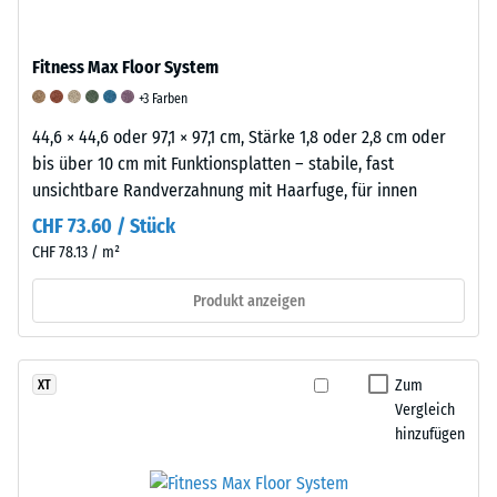
anschließend
ist
Produkten
wieder
ein
von
in
wesentlicher
Fitness Max Floor System
WARCO
seine
Faktor
+3 Farben
liegt
ursprüngliche
für
dieser
44,6 × 44,6 oder 97,1 × 97,1 cm, Stärke 1,8 oder 2,8 cm oder
Form
die
Wert
bis über 10 cm mit Funktionsplatten – stabile, fast
zurückzukehren.
Langlebigkeit,
typischerweise
unsichtbare Randverzahnung mit Haarfuge, für innen
Diese
Funktionalität
zwischen
Eigenschaft
und
CHF 73.60 / Stück
600
macht
Qualität
CHF 78.13 / m²
und
Gummi
eines
1250
zu
Bodenbelags
Produkt anzeigen
kg/m³.
einem
aus
Um
besonders
Gummigranulat.
die
effektiven
Zur
Zum
XT
scheinbare
Material
Klassifizierung
Vergleich
Dichte
zur
der
hinzufügen
eines
Dämpfung
Abriebfestigkeit
bestimmten
von
wird