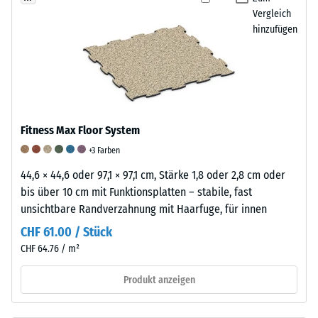
an,
Für
Vergleich
in
Anthrazit
hinzufügen
welchem
wird
Maße
ein
der
farbloses,
Werkstoff
für
unter
farbige
der
Fitness Max Floor System
Varianten
Einwirkung
ein
+3 Farben
einer
pigmentiertes
44,6 × 44,6 oder 97,1 × 97,1 cm, Stärke 1,8 oder 2,8 cm oder
definierten
Bindemittel
bis über 10 cm mit Funktionsplatten – stabile, fast
Kraft
verwendet,
unsichtbare Randverzahnung mit Haarfuge, für innen
nachgibt.
das
CHF 61.00 / Stück
Eine
eine
geringe
CHF 64.76 / m²
farbige
Eindringtiefe
Beschichtung
Produkt anzeigen
weist
ergibt.
auf
Die
eine