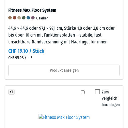
Dichte
ist
Fitness Max Floor System
eines
ein
Materials
+3 Farben
elastischer
beschreibt
Werkstoff,
Die
44,6 × 44,6 oder 97,1 × 97,1 cm, Stärke 1,8 oder 2,8 cm oder
das
der
Abriebfestigkeit
bis über 10 cm mit Funktionsplatten – stabile, fast
Verhältnis
sich
eines
unsichtbare Randverzahnung mit Haarfuge, für innen
seiner
durch
Bodenbelages
CHF 19.10 / Stück
Masse
seine
beschreibt
CHF 95.98 / m²
zu
Fähigkeit
seinen
seinem
auszeichnet,
Widerstand
Produkt anzeigen
Gesamtvolumen,
sich
gegen
einschließlich
unter
Materialverlust
aller
Zug-
durch
Zum
XT
Poren,
oder
reibende
Vergleich
Hohlräume
Druckbelastung
oder
hinzufügen
und
zu
schleifende
Lufteinschlüsse.
verformen
Beanspruchung.
Bei
und
Sie
den