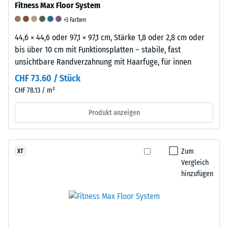
-
und
Beständigkeit
Fitness Max Floor System
Skalenwert
Trittschalldämmung
gegen
+3 Farben
5
–
abrasiven
44,6 × 44,6 oder 97,1 × 97,1 cm, Stärke 1,8 oder 2,8 cm oder
bis über 10 cm mit Funktionsplatten – stabile, fast
=
Skalenwert
Verschleiß
unsichtbare Randverzahnung mit Haarfuge, für innen
ab
5
-
CHF 73.60 / Stück
1000
=
Skalenwert
CHF 78.13 / m²
kg/m³
hervorragende
5
Produkt anzeigen
Dämpfung
=
"ausgezeichnet"
(BS
Zum
XT
/ 5
Vergleich
7188)
/ 5
hinzufügen
Die
/ 5
scheinbare
Gummi