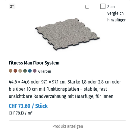
Oberfläche
hohe
Zum
XT
ist
Vergleich
Druckfestigkeit
griffig,
hinzufügen
hin,
fein
während
strukturiert
eine
und
größere
seidenmatt.
Eindringtiefe
auf
Fitness Max Floor System
eine
geringere
+3 Farben
Widerstandsfähigkeit
44,6 × 44,6 oder 97,1 × 97,1 cm, Stärke 1,8 oder 2,8 cm oder
gegenüber
bis über 10 cm mit Funktionsplatten – stabile, fast
Punktbelastungen
unsichtbare Randverzahnung mit Haarfuge, für innen
hinweist.
CHF 73.60 / Stück
Punktbelastungen
CHF 78.13 / m²
entstehen
z.
Produkt anzeigen
B.