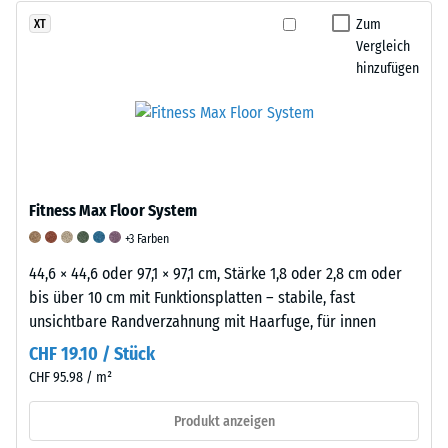
unter
Materialverschleißes
ELT-
Zum
XT
mechanischer
wird
Granulat
Vergleich
Belastung
das
hinzufügen
(End-
vorübergehend
Gewicht
of-
in
der
Life
eine
Probe
Tyres)
geordnete
vor
besteht
Struktur
und
hauptsächlich
überführt
nach
Fitness Max Floor System
aus
werden.
jedem
Styrol-
+3 Farben
Nach
Prüfzyklus
Butadien-
der
gemessen.
44,6 × 44,6 oder 97,1 × 97,1 cm, Stärke 1,8 oder 2,8 cm oder
Kautschuk
Entlastung
Die
bis über 10 cm mit Funktionsplatten – stabile, fast
(SBR)
kehren
Differenz
unsichtbare Randverzahnung mit Haarfuge, für innen
und
sie
zwischen
CHF 19.10 / Stück
Naturkautschuk
in
dem
CHF 95.98 / m²
(NR)
ihre
Ausgangsgewicht
und
ursprüngliche,
und
Produkt anzeigen
weist
ungeordnete
dem