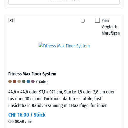
BS
7188:1998
angewendet.
Zum
XT
Dabei
Vergleich
wird
hinzufügen
ein
Prüfkörper
mit
einer
Fläche
von
Fitness Max Floor System
100
+3 Farben
mm²
44,6 × 44,6 oder 97,1 × 97,1 cm, Stärke 1,8 oder 2,8 cm oder
(entspricht
bis über 10 cm mit Funktionsplatten – stabile, fast
1
unsichtbare Randverzahnung mit Haarfuge, für innen
cm²)
mit
CHF 16.00 / Stück
einer
CHF 80.40 / m²
Kraft