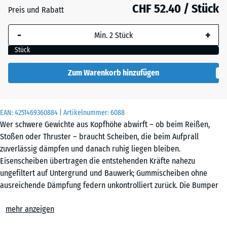
59
CHF 52.40 / Stück
Preis und Rabatt
mm
-
+
Die gewählte, blau
umrandete
Stück
Abmessung wird
(sofern in den
Zum Warenkorb hinzufügen
Produktdaten nicht
anders angegeben)
für die
EAN:
4251469360884
| Artikelnummer:
6088
Bedarfsberechnung
Wer schwere Gewichte aus Kopfhöhe abwirft – ob beim Reißen,
verwendet.
Stoßen oder Thruster – braucht Scheiben, die beim Aufprall
zuverlässig dämpfen und danach ruhig liegen bleiben.
15
Eisenscheiben übertragen die entstehenden Kräfte nahezu
kg |
ungefiltert auf Untergrund und Bauwerk; Gummischeiben ohne
ø
ausreichende Dämpfung federn unkontrolliert zurück. Die Bumper
45,4
Plate Slim aus elastischem Gummigranulat mit integriertem
x
mehr anzeigen
Metallkern nimmt den Großteil der Aufprallenergie auf und federt
5,85
nach dem Abwurf kontrolliert zurück. Das schlanke Profil ermöglicht
cm