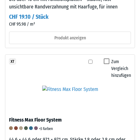
5,
unsichtbare Randverzahnung mit Haarfuge, für innen
wobei
CHF 19.10 / Stück
der
CHF 95.98 / m²
Wert
1
Produkt anzeigen
einer
verbleibenden
Eindrucktiefe
Zum
XT
von
Vergleich
ca.
hinzufügen
1
mm
und
der
Wert
5
Fitness Max Floor System
einer
+3 Farben
vollständigen
Rückverformung
44,6 × 44,6 oder 97,1 × 97,1 cm, Stärke 1,8 oder 2,8 cm oder