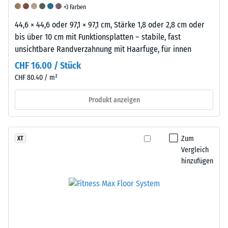
Materialprobe
+3 Farben
vor
44,6 × 44,6 oder 97,1 × 97,1 cm, Stärke 1,8 oder 2,8 cm oder
Ort
bis über 10 cm mit Funktionsplatten – stabile, fast
empfohlen.
unsichtbare Randverzahnung mit Haarfuge, für innen
Dies
ermöglicht
CHF 16.00 / Stück
eine
CHF 80.40 / m²
zuverlässige
Produkt anzeigen
Beurteilung
der
Druckfestigkeit
unter
Zum
XT
realen
Vergleich
hinzufügen
Bedingungen.
Scheinbare
Stoß-,
Abriebfestigkeit
Dichte
Schwingungs-
-