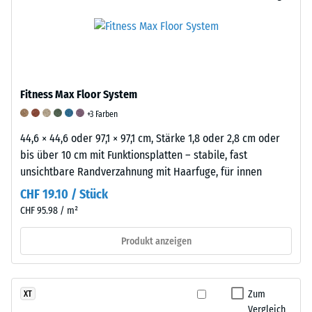
und
die
Massendichte
schwingungsdämpfenden
an
bezeichnet,
Eigenschaften
repräsentativen
gibt
eines
Produkten
hingegen
Gummiproduktes
ermittelt
das
wird
und
Fitness Max Floor System
Verhältnis
eine
anschließend
der
+3 Farben
Skala
interpoliert
Masse
von
wurden.
44,6 × 44,6 oder 97,1 × 97,1 cm, Stärke 1,8 oder 2,8 cm oder
eines
1
Die
bis über 10 cm mit Funktionsplatten – stabile, fast
Stoffes
bis
Bestimmung
unsichtbare Randverzahnung mit Haarfuge, für innen
zu
5
der
CHF 19.10 / Stück
seinem
verwendet.
Abriebfestigkeit
CHF 95.98 / m²
reinen
Ein
erfolgt
Materialvolumen
Wert
nach
Produkt anzeigen
ohne
von
einem
Berücksichtigung
1
genormten
von
steht
Verfahren
Zum
XT
Hohlräumen
für
gemäß
Vergleich