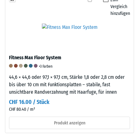
von
empirischen
festgelegtem
Vergleich
etwa
hinzufügen
Untersuchungen
Druck
1
und
und
g/cm³.
Vergleichsmessungen.
definierter
WARCO
Die
Geschwindigkeit
verarbeitet
Elastizität
über
in
von
eine
seinen
Fitness Max Floor System
Gummi
festgelegte
Produkten
und
Anzahl
+3 Farben
Gummigranulat,
ihre
von
44,6 × 44,6 oder 97,1 × 97,1 cm, Stärke 1,8 oder 2,8 cm oder
das
Bedeutung
Zyklen
bis über 10 cm mit Funktionsplatten – stabile, fast
überwiegend
Kautschuk
auf
unsichtbare Randverzahnung mit Haarfuge, für innen
aus
besteht
die
recycelten
CHF 16.00 / Stück
aus
Probe
Altreifen
CHF 80.40 / m²
langen,
einwirken.
gewonnen
elastischen
Zur
Produkt anzeigen
wird.
Molekülketten,
Beurteilung
Dieses
die
des
sogenannte