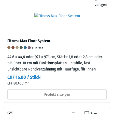
an.
eine
BS
hinzufügen
Sie
geringe,
7188.
wird
aber
Dabei
in
spürbare
wird
Einheiten
Dämpfung,
eine
wie
während
Materialprobe
g/cm³
ein
mit
Fitness Max Floor System
oder
Wert
dem
+3 Farben
kg/m³
von
Taber
angegeben.
44,6 × 44,6 oder 97,1 × 97,1 cm, Stärke 1,8 oder 2,8 cm oder
5
Abraser
Zum
bis über 10 cm mit Funktionsplatten – stabile, fast
eine
geprüft,
Vergleich:
unsichtbare Randverzahnung mit Haarfuge, für innen
besonders
einem
Wasser
hohe
Prüfgerät,
CHF 16.00 / Stück
hat
Dämpfungswirkung
in
CHF 80.40 / m²
bei
beschreibt.
dem
4
Produkt anzeigen
Diese
zwei
°C
Einstufung
genormte
eine
beruht
Reibwalzen
Dichte
auf
mit
Zum
XT