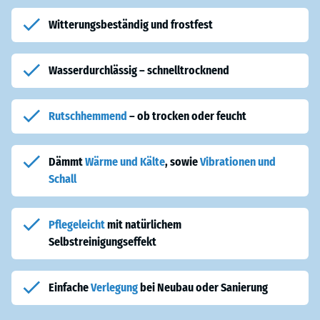
Als Bodenbelag für die Loggia bietet WARCO dünne,
pflegeleichte
Balkonplatten bieten eine hervorragende
Trittschalldämmung
und
und witterungsbeständige
Balkonplatten an, die in der Regel direkt
Witterungsbeständig und frostfest
entdröhnen den Balkon.
auf dem Boden der Loggia verlegt werden. Bei Rissen und
Undichtigkeiten lässt sich der Loggiaboden mit ALLESDICHT einfach
und
dauerhaft
abdichten.
Wasserdurchlässig – schnelltrocknend
Rutschhemmend
– ob trocken oder feucht
Dämmt
Wärme und Kälte
, sowie
Vibrationen und
Schall
Pflegeleicht
mit natürlichem
Selbstreinigungseffekt
Einfache
Verlegung
bei Neubau oder Sanierung