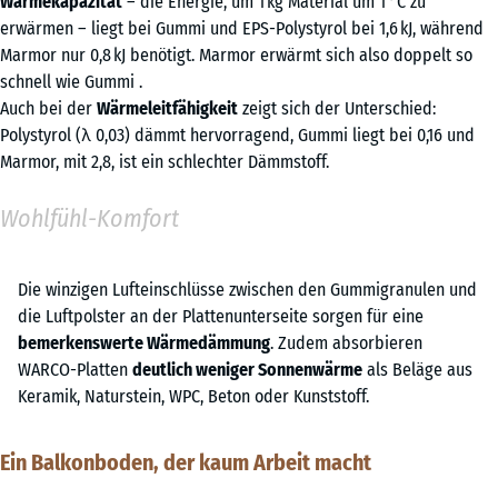
Wärmekapazität
– die Energie, um 1 kg Material um 1 °C zu
erwärmen – liegt bei Gummi und EPS-Polystyrol bei 1,6 kJ, während
Marmor nur 0,8 kJ benötigt. Marmor erwärmt sich also doppelt so
schnell wie Gummi .
Auch bei der
Wärmeleitfähigkeit
zeigt sich der Unterschied:
Polystyrol (λ 0,03) dämmt hervorragend, Gummi liegt bei 0,16 und
Marmor, mit 2,8, ist ein schlechter Dämmstoff.
Wohlfühl-Komfort
Die winzigen Lufteinschlüsse zwischen den Gummigranulen und
die Luftpolster an der Plattenunterseite sorgen für eine
bemerkenswerte Wärmedämmung
. Zudem absorbieren
WARCO-Platten
deutlich weniger Sonnenwärme
als Beläge aus
Keramik, Naturstein, WPC, Beton oder Kunststoff.
Ein Balkonboden, der kaum Arbeit macht