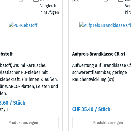
tigkeit
Vergleich
Ver
hinzufügen
hin
fes
bt
and
le
bstoff
Aufpreis Brandklasse Cfl-s1
gen.
bstoff, 310 ml Kartusche.
Aufwertung auf Brandklasse Cf
lastischer PU-Kleber mit
schwerentflammbar, geringe
Klebekraft. Für innen & außen.
Rauchentwicklung (s1)
für WARCO-Platten, Leisten und
den.
3.60 / Stück
CHF 35.40 / Stück
87 / l
f
Produkt anzeigen
Produkt anzeigen