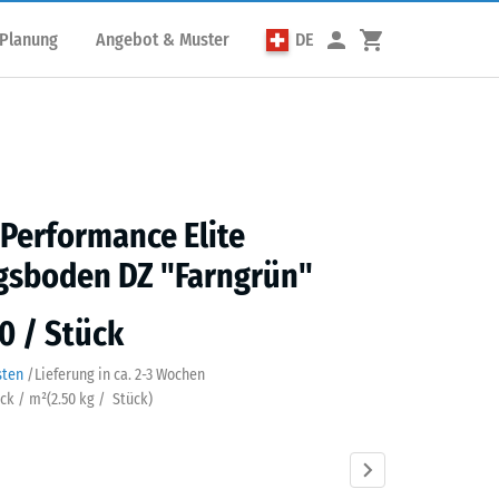
 Planung
Angebot & Muster
DE
 Performance Elite
gsboden DZ "Farngrün"
0 / Stück
sten
/
Lieferung in ca.
2-3 Wochen
ück / m²
(
2.50
kg
/ Stück)