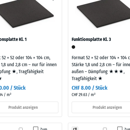
eibende
|
n Gewichten aufnehmen und die Übertragung in den Untergrund weit
llung
1,00
t vor allem in Fitnessräumen über bewohnten Geschossen infrage, e
m²
sofern Schwingungen über angebundene Bauteile in genutzte Räume
legt. Ein Nachweis nach DIN 4109 gilt für den vollständigen Bauteil
latte.
en
100
onsplatte Kl. 1
Funktionsplatte Kl. 3
x
stung
100
 52 × 52 oder 104 × 104 cm,
Format 52 × 52 oder 104 × 104 
x 2
+ CH
 1,8 und 2,8 cm – nur für innen
Stärke 1,8 und 2,8 cm – für in
cm
fung ★, Tragfähigkeit
außen – Dämpfung ★★★,
|
★
Tragfähigkeit ★
1,00
m²
0.00 / Stück
CHF 8.00 / Stück
04 / m²
CHF 29.63 / m²
Produkt anzeigen
Produkt anzeigen
Zum
Zu
Cfl