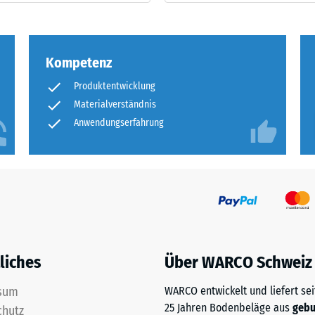
ng
ten
Kompetenz
.
Produktentwicklung
Materialverständnis
Anwendungserfahrung
tiefe
tigkeit
liches
Über WARCO Schweiz
sum
WARCO entwickelt und liefert sei
tiefe
25 Jahren Bodenbeläge aus
geb
chutz