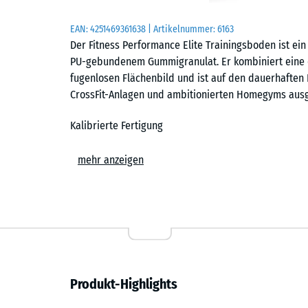
EAN:
4251469361638
| Artikelnummer:
6163
Der Fitness Performance Elite Trainingsboden ist ei
PU-gebundenem Gummigranulat. Er kombiniert eine d
fugenlosen Flächenbild und ist auf den dauerhaften E
CrossFit-Anlagen und ambitionierten Homegyms ausg
Kalibrierte Fertigung
Die Platten werden zunächst als übergroße Rohlinge
mehr anzeigen
und Reifephase werden sie präzise auf das Sollforma
entstehen Platten mit minimalen Toleranzen, einer s
Voraussetzung für das geschlossene Flächenbild im 
Nahezu fugenloses Flächenbild
Der Trainingsboden ist in den Formaten 50 × 50 cm und
Produkt-Highlights
cm erhältlich. Jede Platte trägt eine exakt geschnit
verlegte Fläche nahezu geschlossen und zeigt die ruh