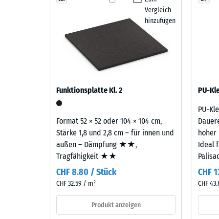
Laufe
Druckfes
Vergleich
der
eines
hinzufügen
Zeit
Werkstof
abnutzen,
beschrei
sodass
seinen
der
Widerst
Farbton
gegen
nachdunkelt.
Funktionsplatte Kl. 2
punktuel
PU-Kle
Belastun
PU-Kle
Sie
Material
Format 52 × 52 oder 104 × 104 cm,
Dauere
gibt
–
Stärke 1,8 und 2,8 cm – für innen und
hoher 
an,
Bestandteile
außen – Dämpfung ★★,
Ideal 
in
und
Tragfähigkeit ★★
Palisa
welchem
Aufbau
CHF 8.80 / Stück
CHF 1
Maße
CHF 32.59 / m²
der
CHF 43.
Werkstof
Das
Produkt anzeigen
unter
Produkt