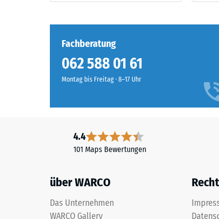
der
besteht
Einwirku
aus
einer
gereinigtem,
definier
Fachberatung
schwarzem
Kraft
ELT-
nachgibt
062 588 01 61
Gummigranulat
Eine
feiner
Montag bis Freitag · 8–17 Uhr
geringe
Körnung
Eindring
und
weist
einem
auf
Polyurethan-
eine
4.4
Bindemittel.
hohe
Die
101 Maps Bewertungen
Druckfes
Abkürzung
hin,
ELT
während
über WARCO
Recht
steht
eine
für
größere
Das Unternehmen
Impres
„End
Eindring
WARCO Gallery
Datens