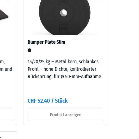
er
benso
aufbau
Bumper Plate Slim
cm,
15/20/25 kg – Metallkern, schlankes
F 45.30
nen und
Profil – hohe Dichte, kontrollierter
Rücksprung, für Ø 50-mm-Aufnahme
CHF 52.40 / Stück
Produkt anzeigen
m