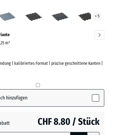
grün
Altsilber
Anthrazit
Leicht
Leicht
+ 5
ve)
Blau
Gelb
Gesprenkelt
Gesprenkelt
riante
0,25 m²
ndung | kalibriertes Format | präzise geschnittene Kanten |
e
(active)
n
ch hinzufügen
r
CHF 8.80 / Stück
abatt
e, blau
t
- CHF 1.40