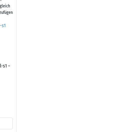
gleich
zufügen
l-s1 –