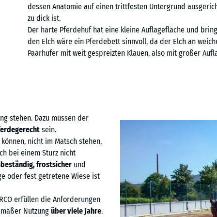
dessen Anatomie auf einen trittfesten Untergrund ausgerich
zu dick ist.
Der harte Pferdehuf hat eine kleine Auflagefläche und brin
den Elch wäre ein Pferdebett sinnvoll, da der Elch an weic
Paarhufer mit weit gespreizten Klauen, also mit großer Aufla
ung stehen. Dazu müssen der
ferdegerecht
sein.
 können, nicht im Matsch stehen,
h bei einem Sturz nicht
beständig, frostsicher
und
ge oder fest getretene Wiese ist
CO erfüllen die Anforderungen
gemäßer Nutzung
über viele Jahre
.