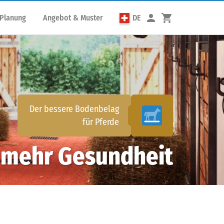
 Planung
Angebot & Muster
DE
Der bessere Bodenbelag
für
Pferde
- mehr Gesundheit