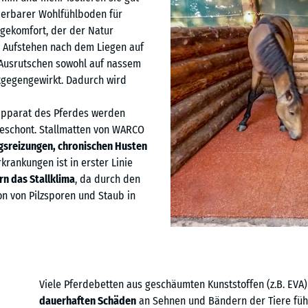
erbarer Wohlfühlboden für
egekomfort, der der Natur
s Aufstehen nach dem Liegen auf
 Ausrutschen sowohl auf nassem
tgegengewirkt. Dadurch wird
apparat des Pferdes werden
geschont. Stallmatten von WARCO
sreizungen, chronischen Husten
rankungen ist in erster Linie
n das Stallklima
, da durch den
on von Pilzsporen und Staub in
Viele Pferdebetten aus geschäumten Kunststoffen (z.B. EVA)
dauerhaften Schäden
an Sehnen und Bändern der Tiere führ