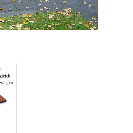
m
gleich
zufügen