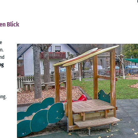
en Blick
ne
n.
und
ng
ng.