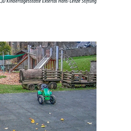
CJD Kindertagesstätte Extertal Hans-Lenze Stiftung