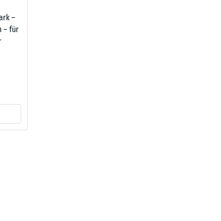
tark –
 – für
r