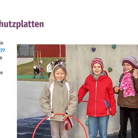
chutzplatten
in
177
en
ie