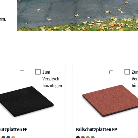
arm
.
Zum
Zu
Vergleich
Ver
hinzufügen
hin
hutzplatten FF
Fallschutzplatten FP