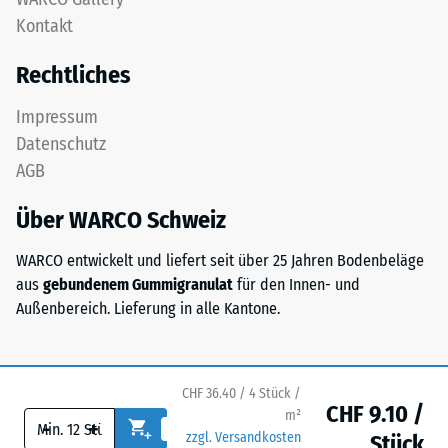
zweischichtig
Kontakt
24
aufgebaut
und
Stunden
Rechtliches
besteht
Entlastung
aus
Impressum
(BS
gereinigtem,
Datenschutz
schwarzem
7188)
AGB
ELT-
Granulat
Über WARCO Schweiz
sowie
einem
WARCO entwickelt und liefert seit über 25 Jahren Bodenbeläge
/ 5
Polyurethan-
aus
gebundenem Gummigranulat
für den Innen- und
Bindemittel.
Außenbereich. Lieferung in alle Kantone.
ELT
steht
für
Die
„End
Druckfestigkeit
CHF 36.40 / 4 Stück /
CHF 9.10 /
of
m²
eines
-
+
zzgl. Versandkosten
Life
Stück
Werkstoffes