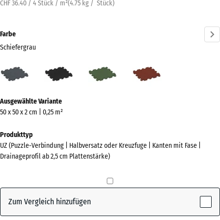
CHF 36.40 / 4 Stück / m²
(
4.75
kg
/ Stück)
Farbe
Schiefergrau
Schiefergrau
Anthrazit
Grasgrün
Ziegelrot
(active)
Mehr
Ausgewählte Variante
Informationen
50 x 50 x 2 cm | 0,25 m²
zu
den
Produkttyp
Farben?
UZ (Puzzle-Verbindung | Halbversatz oder Kreuzfuge | Kanten mit Fase |
Drainageprofil ab 2,5 cm Plattenstärke)
Farbpalette
anzeigen
(active)
Schiefergrau
Zum Vergleich hinzufügen