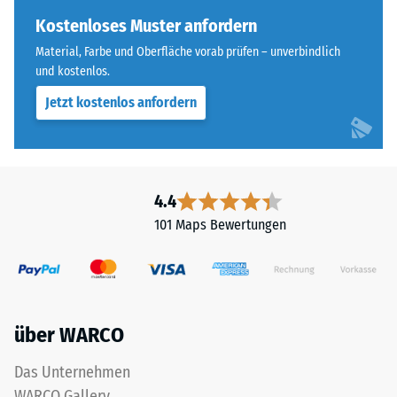
ist
Skalenwert 3 =
bei
Kostenloses Muster anfordern
Wärmeleitfähigkeit
diesem
ca. 0,11 W/(m·K)
Material, Farbe und Oberfläche vorab prüfen – unverbindlich
dunklen
und kostenlos.
Frostbeständig
Farbton
Jetzt kostenlos anfordern
jedoch
Druckfestigkeit
gering.
-
Skalenwert
Material
2
4.4
–
=
Bestandteile
101 Maps Bewertungen
und
ca.
Aufbau
0,75
mm
über WARCO
verbleibende
Das
Produkt
Eindellung
Das Unternehmen
ist
nach
WARCO Gallery