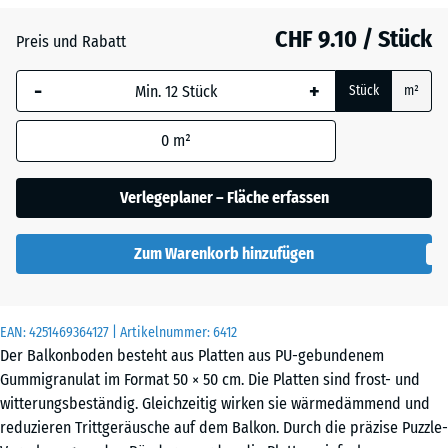
Anthrazit
- CHF 0.50
CHF 9.10 / Stück
Preis und Rabatt
-
+
Grasgrün
+ CHF 0.50
Stück
m²
0
m²
Ziegelrot
Verlegeplaner – Fläche erfassen
Zum Warenkorb hinzufügen
EAN:
4251469364127
| Artikelnummer:
6412
Der Balkonboden besteht aus Platten aus PU-gebundenem
Gummigranulat im Format 50 × 50 cm. Die Platten sind frost- und
witterungsbeständig. Gleichzeitig wirken sie wärmedämmend und
reduzieren Trittgeräusche auf dem Balkon. Durch die präzise Puzzle-