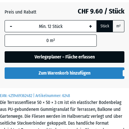
Anthrazit
- CHF 0.10
CHF 9.60 / Stück
Preis und Rabatt
-
+
Grasgrün
+ CHF 0.90
Stück
m²
0
m²
Himmelblau
+ CHF 2.50
Verlegeplaner – Fläche erfassen
Sandbeige
+ CHF 2.90
Zum Warenkorb hinzufügen
Schiefergrau
+ CHF 2.50
EAN:
4251469362482
| Artikelnummer:
6248
Die Terrassenfliese 50 × 50 × 3 cm ist ein elastischer Bodenbelag
aus PU-gebundenem Gummigranulat für Terrassen, Balkone und
Gartenwege. Die Fliesen werden im Halbversatz verlegt und über
seitliche Steckverbinder gekoppelt. Das handliche Format