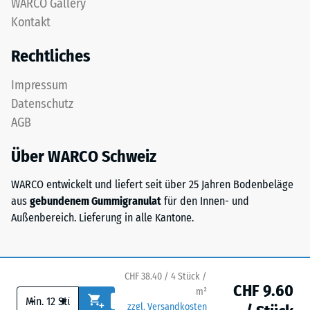
WARCO Gallery
eine
beschreibt
Kontakt
gute
seinen
Wasserdurchlässigkeit.
Widerstand
Rechtliches
Für
gegen
schwarze
punktuelle
Impressum
oder
Belastungen.
Datenschutz
anthrazitfarbene
Sie
AGB
Produkte
gibt
wird
an,
Über WARCO Schweiz
ein
in
farbloses
welchem
WARCO entwickelt und liefert seit über 25 Jahren Bodenbeläge
Bindemittel
Maße
aus
gebundenem Gummigranulat
für den Innen- und
verwendet.
der
Außenbereich. Lieferung in alle Kantone.
Werkstoff
unter
Einbau
der
–
CHF 38.40 / 4 Stück /
Einwirkung
Verarbeitung
CHF 9.60
m²
einer
-
+
–
zzgl. Versandkosten