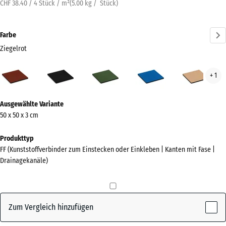
CHF 38.40 / 4 Stück / m²
(
5.00
kg
/ Stück)
Farbe
Ziegelrot
Ziegelrot
Anthrazit
Grasgrün
Himmelblau
San
+ 1
(active)
Mehr
Ausgewählte Variante
Informationen
50 x 50 x 3 cm
zu
den
Produkttyp
Farben?
FF (Kunststoffverbinder zum Einstecken oder Einkleben | Kanten mit Fase |
Drainagekanäle)
Farbpalette
anzeigen
(active)
Ziegelrot
Zum Vergleich hinzufügen