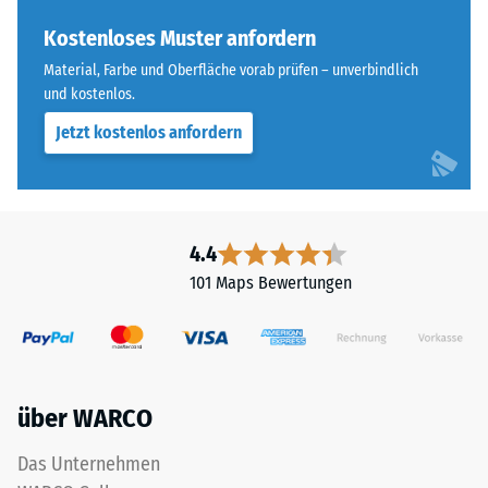
feinem
24
ELT-
Kostenloses Muster anfordern
Granulat
Stunden
Material, Farbe und Oberfläche vorab prüfen – unverbindlich
bildet
und kostenlos.
Entlastung
eine
(BS
Jetzt kostenlos anfordern
abriebfeste,
rutschhemmende
7188)
Oberfläche.
Die
untere
4.4
Schicht
101 Maps Bewertungen
/ 5
aus
gröberem
ELT-
Granulat
unterstützt
Die
über WARCO
Elastizität,
Druckfestigkeit
Stoßdämpfung
eines
Das Unternehmen
und
Werkstoffes