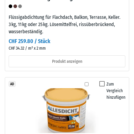
ist
Druckfestigkeit
ein
Flüssigabdichtung für Flachdach, Balkon, Terrasse, Keller.
-
teilkristalliner
3 kg, 11 kg oder 25 kg. Lösemittelfrei, rissüberbrückend,
Thermoplast
Skalenwert
wasserbeständig.
aus
5
CHF 259.80 / Stück
der
=
Gruppe
CHF 34.32 / m² x 2 mm
der
ca.
Produkt anzeigen
Polyolefine.
0
Für
mm
die
Herstellung
Zum
AD
verbleibende
Vergleich
der
Eindellung
hinzufügen
Klickfliesen
nach
wird
reines
24
Polypropylen
Stunden
verwendet.