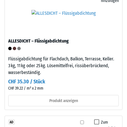
hinzufügen
1
und
cm²)
werkzeugfrei.
mit
Eine
einer
Befestigung
Kraft
am
von
Untergrund
ALLESDICHT – Flüssigabdichtung
1000
ist
N
nicht
(ca.
nötig.
Flüssigabdichtung für Flachdach, Balkon, Terrasse, Keller.
105
Bei
3 kg, 11 kg oder 25 kg. Lösemittelfrei, rissüberbrückend,
kg)
Bedarf
wasserbeständig.
auf
lässt
CHF 35.30 / Stück
eine
sich
CHF 39.22 / m² x 2 mm
Materialprobe
der
gedrückt.
Bodenbelag
Produkt anzeigen
Die
wieder
resultierende
lösen
Eindrucktiefe
und
Zum
AD
wird
an