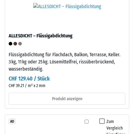
die
wird
passenden
das
Aufnahmen.
Prüfverfahren
Beim
nach
Zusammenstecken
BS
ALLESDICHT – Flüssigabdichtung
rasten
7188:1998
die
angewendet.
Elemente
Flüssigabdichtung für Flachdach, Balkon, Terrasse, Keller.
Dabei
mechanisch
3 kg, 11 kg oder 25 kg. Lösemittelfrei, rissüberbrückend,
wird
ein
wasserbeständig.
ein
und
Prüfkörper
CHF 129.40 / Stück
bilden
mit
CHF 39.21 / m² x 2 mm
eine
einer
feste
Produkt anzeigen
Fläche
Verbindung.
von
Die
100
Verlegung
mm²
Zum
AD
erfolgt
(entspricht
Vergleich
schnell