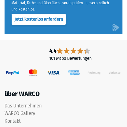
Material, Farbe und Oberfläche vorab prüfen – unverbindlich
Skala
muss
und kostenlos.
von
die
1
Jetzt kostenlos anfordern
Tragschicht
bis
wasserdurchlässig
5,
sein.
wobei
Die
der
Einbauhinweise
4.4
Wert
sind
1
101 Maps Bewertungen
zu
einer
beachten.
verbleibenden
Eindrucktiefe
von
ca.
über WARCO
1
Das Unternehmen
mm
und
WARCO Gallery
der
Kontakt
Wert