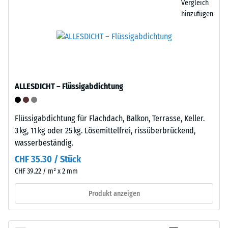
Vergleich
zunächst
anderer
hinzufügen
unmittelbar
Stelle
nach
neu
der
verlegen.
Belastung
und
Struktur
dann
ALLESDICHT – Flüssigabdichtung
der
in
Bodenseite
regelmäßigen
Abständen
Flüssigabdichtung für Flachdach, Balkon, Terrasse, Keller.
über
3 kg, 11 kg oder 25 kg. Lösemittelfrei, rissüberbrückend,
einen
wasserbeständig.
Zeitraum
CHF 35.30 / Stück
von
CHF 39.22 / m² x 2 mm
24
Die
Stunden
Produkt anzeigen
Unterseite
gemessen,
besteht
um
aus
die