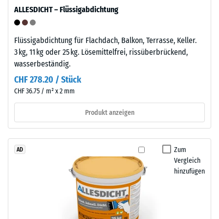
Entlastung
Das
ALLESDICHT – Flüssigabdichtung
Material
(BS
enthält
7188)
keine
Flüssigabdichtung für Flachdach, Balkon, Terrasse, Keller.
Weichmacher
3 kg, 11 kg oder 25 kg. Lösemittelfrei, rissüberbrückend,
und
wasserbeständig.
ist
CHF 278.20 / Stück
/ 5
gegenüber
CHF 36.75 / m² x 2 mm
vielen
verdünnten
Produkt anzeigen
Säuren,
Laugen,
Die
Salzlösungen
Druckfestigkeit
Zum
AD
sowie
eines
Vergleich
gegenüber
Werkstoffes
hinzufügen
Urin
beschreibt
beständig.
seinen
Die
Widerstand
geschlossene,
gegen