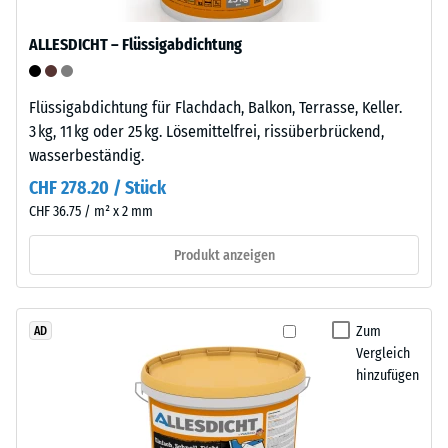
wasserabweisende
punktuelle
Oberfläche
ALLESDICHT – Flüssigabdichtung
Belastungen.
nimmt
Sie
kaum
gibt
Schmutz
Flüssigabdichtung für Flachdach, Balkon, Terrasse, Keller.
an,
auf
3 kg, 11 kg oder 25 kg. Lösemittelfrei, rissüberbrückend,
in
und
wasserbeständig.
welchem
lässt
CHF 278.20 / Stück
Maße
sich
CHF 36.75 / m² x 2 mm
der
leicht
Werkstoff
reinigen.
Produkt anzeigen
unter
Polypropylen
der
ist
Einwirkung
UV-
Zum
AD
einer
stabilisiert
Vergleich
definierten
und
hinzufügen
Kraft
für
nachgibt.
den
Eine
dauerhaften