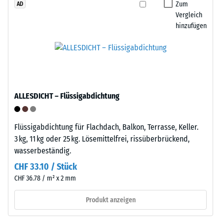
einem
Zum
AD
bleibende
Gitterwerk
Vergleich
Verformung
mit
hinzufügen
zu
integrierten
bestimmen.
Stelzfüßen
Zusätzlich
aus
wird
PP.
überprüft,
Die
ob
ALLESDICHT – Flüssigabdichtung
Stelzfüße
das
heben
Material
die
Flüssigabdichtung für Flachdach, Balkon, Terrasse, Keller.
um
Platte
3 kg, 11 kg oder 25 kg. Lösemittelfrei, rissüberbrückend,
die
leicht
wasserbeständig.
Belastungsstelle
vom
herum
CHF 33.10 / Stück
Untergrund
intakt
CHF 36.78 / m² x 2 mm
ab
bleibt
und
und
Produkt anzeigen
schaffen
keine
darunter