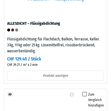
–
Punktbelastungen
Montage
entstehen
z.
B.
ALLESDICHT – Flüssigabdichtung
durch
Die
Schuhe
Platten
mit
Flüssigabdichtung für Flachdach, Balkon, Terrasse, Keller.
verfügen
hohen
3 kg, 11 kg oder 25 kg. Lösemittelfrei, rissüberbrückend,
an
Absätzen,
wasserbeständig.
zwei
Möbelbeine,
CHF 129.40 / Stück
Seiten
Pflanzkübel
CHF 39.21 / m² x 2 mm
über
auf
angeformte
Rollen
Produkt anzeigen
Verbindungselemente,
oder
an
Gerätefüße.
den
Zur
Zum
AD
gegenüberliegenden
Bestimmung
Vergleich
Seiten
der
hinzufügen
über
Druckfestigkeit