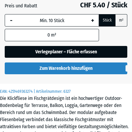
CHF 5.40 / Stück
Schiefer
Preis und Rabatt
-
+
Stück
m²
Silbergrau
0
m²
Verlegeplaner – Fläche erfassen
Zum Warenkorb hinzufügen
EAN:
4251469363274
| Artikelnummer:
6327
Die Klickfliese im Fischgrätdesign ist ein hochwertiger Outdoor-
Bodenbelag für Terrasse, Balkon, Loggia, Gartenwege oder den
Bereich rund um das Schwimmbad. Der modular aufgebaute
Fliesenbelag verbindet das klassische Fischgrätmuster mit
attraktiven Farben und bietet vielfältige Gestaltungsmöglichkeiten.