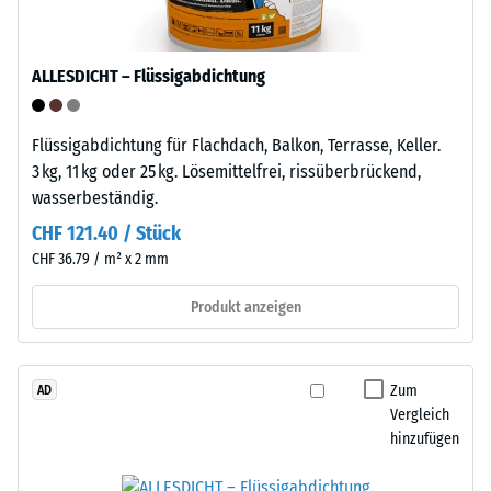
geringe
Einsatz
Eindringtiefe
im
weist
Außenbereich
ALLESDICHT – Flüssigabdichtung
auf
geeignet.
eine
Nach
hohe
Flüssigabdichtung für Flachdach, Balkon, Terrasse, Keller.
der
Druckfestigkeit
3 kg, 11 kg oder 25 kg. Lösemittelfrei, rissüberbrückend,
Nutzung
hin,
wasserbeständig.
sind
während
die
CHF 121.40 / Stück
eine
Klickfliesen
CHF 36.79 / m² x 2 mm
größere
über
Eindringtiefe
Produkt anzeigen
die
auf
Wertstoffsammlung
eine
recyclingfähig.
geringere
Zum
AD
Widerstandsfähigkeit
Vergleich
Einbau
gegenüber
hinzufügen
–
Punktbelastungen
Verarbeitung
hinweist.