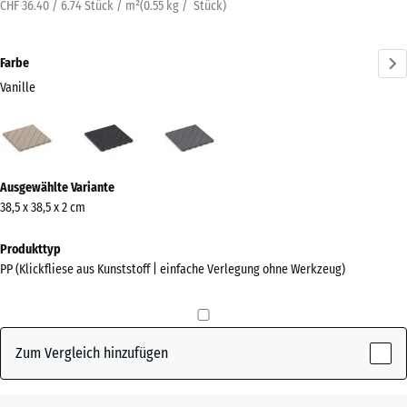
CHF 36.40 / 6.74 Stück / m²
(
0.55
kg
/ Stück)
Farbe
Vanille
Vanille
Schiefer
Silbergrau
(active)
Mehr
Ausgewählte Variante
Informationen
38,5 x 38,5 x 2 cm
zu
den
Produkttyp
Farben?
PP (Klickfliese aus Kunststoff | einfache Verlegung ohne Werkzeug)
Farbpalette
anzeigen
Zum Vergleich hinzufügen
(active)
Vanille