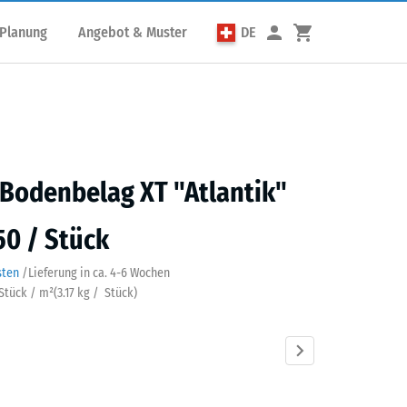
 Planung
Angebot & Muster
DE
Bodenbelag XT "Atlantik"
50 / Stück
sten
/
Lieferung in ca.
4-6 Wochen
 Stück / m²
(
3.17
kg
/ Stück)
tik
Dunkelgrauer
Englischer
Feuersglut
Grauer