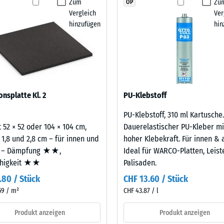
Zum
Zu
OP
stigkeit - Beständigkeit gegen abrasiven Verschleiß - Skalenwert 2 = "gut" (BS
Produkt
Vergleich
Ver
für
urchlässigkeit (EN 12616) - Skalenwert 4 = Infiltration ca. 600 mm/h (600 l/h/
hinzufügen
hin
den
emmung (EN 16165) - Skalenwert 4 = mittlerer Akzeptanzwinkel ca. 16°, Gruppe
Produktvergleich
ausgewählt.
mmung - Skalenwert 2 = Wärmeleitfähigkeit ca. 0,12 W/(m·K)
ständig
nbare
onsplatte Kl. 2
PU-Klebstoff
e
PU-Klebstoff, 310 ml Kartusche.
 52 × 52 oder 104 × 104 cm,
Dauerelastischer PU-Kleber mi
nwert
 1,8 und 2,8 cm – für innen und
hoher Klebekraft. Für innen & 
 – Dämpfung ★★,
Ideal für WARCO-Platten, Leis
ähigkeit ★★
Palisaden.
.80 / Stück
CHF 13.60 / Stück
59 / m²
CHF 43.87 / l
Produkt anzeigen
Produkt anzeigen