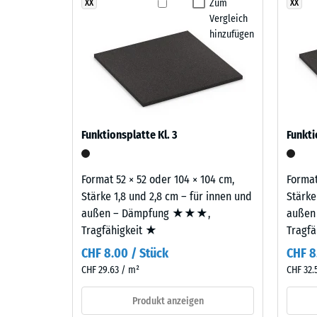
entsteht
Zum
XX
XX
Abriebfe
Vergleich
aus
Wasserd
hinzufügen
verschiedenen
Blau-
Rutschh
und
Wärmedä
Türkistönen,
die
Frostbe
ein
Schei
Funktionsplatte Kl. 3
Funkti
kräftiges,
Dicht
frisches
-
Farbbild
Format 52 × 52 oder 104 × 104 cm,
Format
ergeben,
Skale
Stärke 1,8 und 2,8 cm – für innen und
Stärke
das
außen – Dämpfung ★★★,
außen
2
an
Tragfähigkeit ★
Tragf
=
offenes
CHF 8.00 / Stück
CHF 8
Wasser
780
CHF 29.63 / m²
CHF 32.
erinnert.
bis
Produkt anzeigen
840