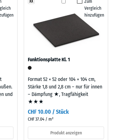
m
Zum
XX
 7188)
gleich
Vergleich
m²)
zufügen
hinzufügen
 R10
Funktionsplatte Kl. 1
t
Format 52 × 52 oder 104 × 104 cm,
außen.
Stärke 1,8 und 2,8 cm – nur für innen
ten und
– Dämpfung ★, Tragfähigkeit
★★★
CHF 10.00 / Stück
CHF 37.04 / m²
Produkt anzeigen