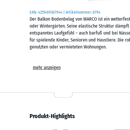
EAN:
4251469367944
| Artikelnummer:
6794
Der Balkon Bodenbelag von WARCO ist ein wetterfeste
oder Wintergärten. Seine elastische Struktur dämpft T
entspanntes Laufgefühl – auch barfuß und bei Nässe
für spielende Kinder, Senioren und Haustiere. Die ro
genutzten oder vermieteten Wohnungen.
Einfache Verlegung
mehr anzeigen
Die Platten werden schwimmend, also ohne weitere 
Untergrund verlegt. Die kalibrierte Puzzleverzahnung 
zusammen und ist dank der fehlenden Fase auf dem 
einer Stich- oder Kreissäge vorgenommen werden. Ei
jederzeit austauschen oder ergänzen. Der Plattenbel
eine Drainage auf der Unterseite. So wird die Bildun
ganzjährig nutzbar.
Produkt-Highlights
Trittschalldämmung und Wohnkomfort