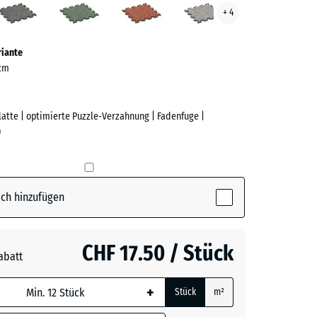
+ 4
ve)
Granit
Rasen
Granit
riante
 cm
Platte | optimierte Puzzle-Verzahnung | Fadenfuge |
)
e
(active)
ch hinzufügen
rauer
CHF 17.50 / Stück
abatt
+
Stück
m²
her