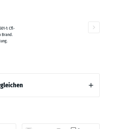
n
1-1: Cfl-
m Brand.
lung.
rgleichen