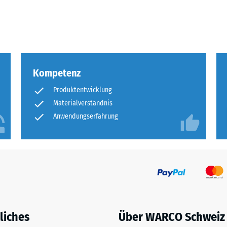
olumen,
eßlich
Kompetenz
me
Produktentwicklung
Materialverständnis
chlüsse.
Anwendungserfahrung
en
liches
Über WARCO Schweiz
rweise