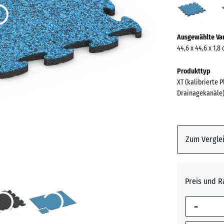
(acti
Mehr
Ausgewählte Va
Informationen
44,6 x 44,6 x 1,8
zu
den
Produkttyp
Farben?
XT (kalibrierte 
Drainagekanäle
Farbpalett
anzeigen
Atlantik
Zum Verglei
Dunkelg
Granit
Preis und R
-
Englisc