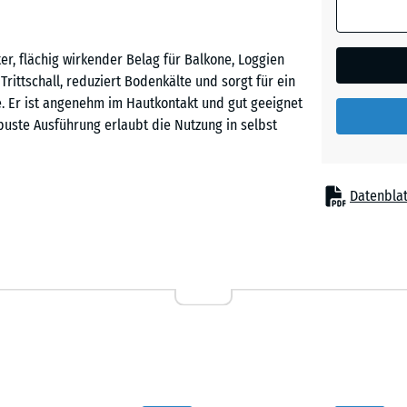
Rasen
r, flächig wirkender Belag für Balkone, Loggien
Feuersg
rittschall, reduziert Bodenkälte und sorgt für ein
. Er ist angenehm im Hautkontakt und gut geeignet
buste Ausführung erlaubt die Nutzung in selbst
Grauer
Granit
Datenblat
Befestigung, auf einem ebenen und tragfähigen
Lavende
passt exakt ineinander, hält die Platten sicher
Balkon kaum erkennbar. Zuschnitte können mit
nzelne Platten lassen sich bei Reparaturen
Rattan
ag ist flächig wasserdurchlässig und verfügt über
Lounge
g von Pfützen verhindert und der Balkon ist
Terra