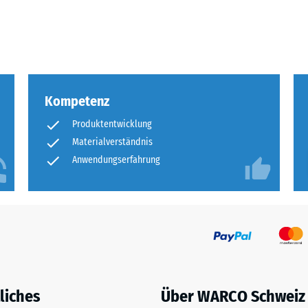
olumen,
eßlich
Kompetenz
me
Produktentwicklung
Materialverständnis
chlüsse.
Anwendungserfahrung
en
liches
Über WARCO Schweiz
rweise