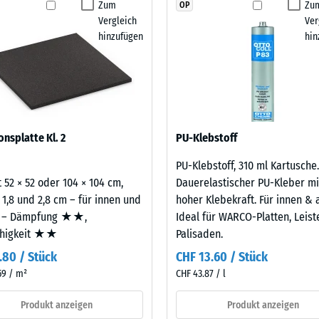
Zum
Zu
OP
stigkeit - Beständigkeit gegen abrasiven Verschleiß - Skalenwert 2 = "gut" (BS
Produkt
Vergleich
Ver
für
urchlässigkeit (EN 12616) - Skalenwert 4 = Infiltration ca. 600 mm/h (600 l/h/
hinzufügen
hin
den
emmung (EN 16165) - Skalenwert 4 = mittlerer Akzeptanzwinkel ca. 16°, Gruppe
Produktvergleich
ausgewählt.
mmung - Skalenwert 2 = Wärmeleitfähigkeit ca. 0,12 W/(m·K)
ständig
nbare
onsplatte Kl. 2
PU-Klebstoff
e
PU-Klebstoff, 310 ml Kartusche.
 52 × 52 oder 104 × 104 cm,
Dauerelastischer PU-Kleber mi
nwert
 1,8 und 2,8 cm – für innen und
hoher Klebekraft. Für innen & 
 – Dämpfung ★★,
Ideal für WARCO-Platten, Leis
ähigkeit ★★
Palisaden.
.80 / Stück
CHF 13.60 / Stück
59 / m²
CHF 43.87 / l
Produkt anzeigen
Produkt anzeigen