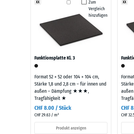
Rattan
Zum
XX
XX
Abriebfe
Vergleich
Lounge
Wasserd
hinzufügen
vereint
Braun-,
Rutschh
Beige-
Wärmedä
und
Sandtöne
Frostbe
zu
Schei
Funktionsplatte Kl. 3
Funkti
einem
Dicht
warmen,
-
natürlich
Format 52 × 52 oder 104 × 104 cm,
Format
anmutenden
Skale
Stärke 1,8 und 2,8 cm – für innen und
Stärke
Farbbild,
außen – Dämpfung ★★★,
außen
2
das
Tragfähigkeit ★
Tragf
=
an
CHF 8.00 / Stück
CHF 8
geflochtenes
780
CHF 29.63 / m²
CHF 32.
Naturfasermaterial
bis
erinnert.
Produkt anzeigen
840