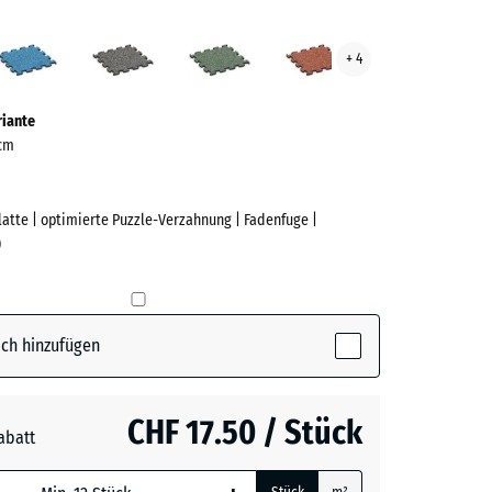
an
Atlantik
Dunkelgrauer
Englischer
Feuersglut
+ 4
ge
Granit
Rasen
ve)
riante
 cm
Platte | optimierte Puzzle-Verzahnung | Fadenfuge |
)
e
ch hinzufügen
active)
CHF 17.50 / Stück
abatt