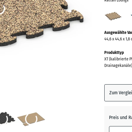
Rattan Lounge
Ratt
Loun
(acti
Mehr
Ausgewählte Va
Informationen
44,6 x 44,6 x 1,8
zu
den
Produkttyp
Farben?
XT (kalibrierte 
Drainagekanäle
Farbpalett
anzeigen
Rattan
Zum Verglei
(
Lounge
Atlantik
Preis und R