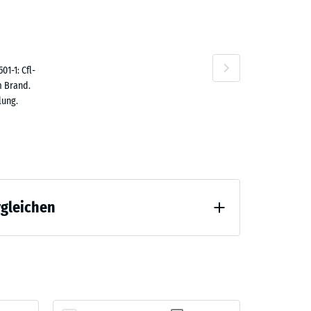
1-1: Cfl-
n
m Brand.
lung.
rgleichen