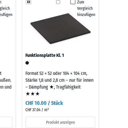
m
Zum
XX
 7188)
gleich
Vergleich
m²)
zufügen
hinzufügen
 R10
Funktionsplatte Kl. 1
t
Format 52 × 52 oder 104 × 104 cm,
außen.
Stärke 1,8 und 2,8 cm – nur für innen
ten und
– Dämpfung ★, Tragfähigkeit
★★★
CHF 10.00 / Stück
CHF 37.04 / m²
Produkt anzeigen