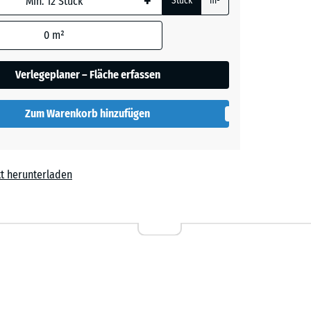
+
Stück
m²
rauer
0
m²
Verlegeplaner – Fläche erfassen
her
Zum Warenkorb hinzufügen
lut
t herunterladen
l