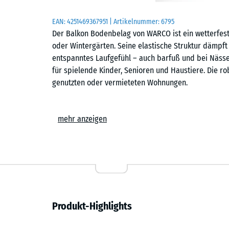
EAN:
4251469367951
| Artikelnummer:
6795
Der Balkon Bodenbelag von WARCO ist ein wetterfeste
oder Wintergärten. Seine elastische Struktur dämpft T
entspanntes Laufgefühl – auch barfuß und bei Nässe
für spielende Kinder, Senioren und Haustiere. Die ro
genutzten oder vermieteten Wohnungen.
Einfache Verlegung
mehr anzeigen
Die Platten werden schwimmend, also ohne weitere 
Untergrund verlegt. Die kalibrierte Puzzleverzahnung 
zusammen und ist dank der fehlenden Fase auf dem 
einer Stich- oder Kreissäge vorgenommen werden. Ei
jederzeit austauschen oder ergänzen. Der Plattenbel
eine Drainage auf der Unterseite. So wird die Bildun
ganzjährig nutzbar.
Produkt-Highlights
Trittschalldämmung und Wohnkomfort