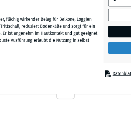
-
Dunkelg
Granit
r, flächig wirkender Belag für Balkone, Loggien
rittschall, reduziert Bodenkälte und sorgt für ein
. Er ist angenehm im Hautkontakt und gut geeignet
Englisc
buste Ausführung erlaubt die Nutzung in selbst
Rasen
Feuersg
Befestigung, auf einem ebenen und tragfähigen
Datenblat
passt exakt ineinander, hält die Platten sicher
Grauer
Balkon kaum erkennbar. Zuschnitte können mit
Granit
nzelne Platten lassen sich bei Reparaturen
ag ist flächig wasserdurchlässig und verfügt über
g von Pfützen verhindert und der Balkon ist
Lavende