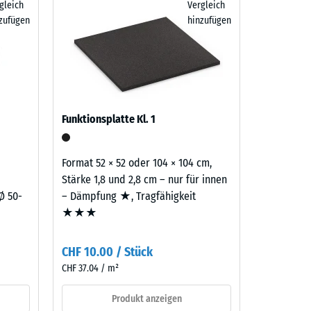
F 21.90
gleich
Vergleich
atten
zufügen
hinzufügen
er
benso
aufbau
Funktionsplatte Kl. 1
Format 52 × 52 oder 104 × 104 cm,
Stärke 1,8 und 2,8 cm – nur für innen
Ø 50-
– Dämpfung ★, Tragfähigkeit
★★★
CHF 10.00 / Stück
CHF 37.04 / m²
Produkt anzeigen