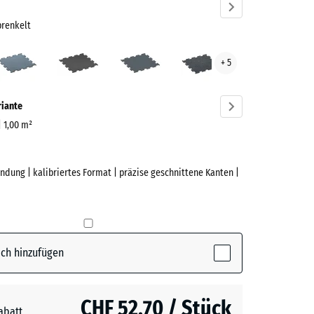
prenkelt
t
Altsilber
Anthrazit
Farngrün
Leicht
+ 5
Blau
renkelt
Gesprenkelt
ve)
riante
| 1,00 m²
ndung | kalibriertes Format | präzise geschnittene Kanten |
e
rün
(active)
kelt
ch hinzufügen
r
+ CHF 1.40
CHF 52.70 / Stück
abatt