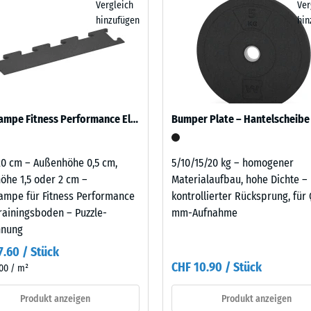
Vergleich
- CH
Ver
wird zunächst eine Tragschicht angelegt. Bewährt haben sich dafür
cm
n. Bei höheren Anforderungen können eine oder mehrere Funktionspl
hinzufügen
hin
ngitter. Sie verringern den Aufwand deutlich und verbessern die
eibende
|
n Gewichten aufnehmen und die Übertragung in den Untergrund weit
llung
1,00
t vor allem in Fitnessräumen über bewohnten Geschossen infrage, e
m²
sofern Schwingungen über angebundene Bauteile in genutzte Räume
legt. Ein Nachweis nach DIN 4109 gilt für den vollständigen Bauteil
latte.
en
Randrampe Fitness Performance Elite
Bumper Plate – Hantelscheibe
stung
20 cm – Außenhöhe 0,5 cm,
5/10/15/20 kg – homogener
öhe 1,5 oder 2 cm –
Materialaufbau, hohe Dichte –
ampe für Fitness Performance
kontrollierter Rücksprung, für 
Trainingsboden – Puzzle-
mm-Aufnahme
hnung
7.60 / Stück
CHF 10.90 / Stück
00 / m²
Produkt anzeigen
Produkt anzeigen