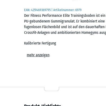
EAN:
4251469369795
| Artikelnummer:
6979
Der Fitness Performance Elite Trainingsboden ist ei
PU-gebundenem Gummigranulat. Er kombiniert eine d
fugenlosen Flächenbild und ist auf den dauerhaften E
CrossFit-Anlagen und ambitionierten Homegyms ausg
Kalibrierte Fertigung
Die Platten werden zunächst als übergroße Rohlinge
mehr anzeigen
und Reifephase werden sie präzise auf das Sollforma
entstehen Platten mit minimalen Toleranzen, einer s
Voraussetzung für das geschlossene Flächenbild im 
Nahezu fugenloses Flächenbild
Der Trainingsboden ist in den Formaten 50 × 50 cm und
cm erhältlich. Jede Platte trägt eine exakt geschnit
verlegte Fläche nahezu geschlossen und zeigt die ruh