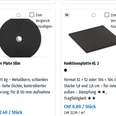
tigkeit
Zum
Zu
XX
Vergleich
Ver
fes
hinzufügen
hin
bt
and
le
gen.
 Plate Slim
Funktionsplatte Kl. 2
25 kg – Metallkern, schlankes
Format 52 × 52 oder 104 × 104 
 – hohe Dichte, kontrollierter
Stärke 1,8 und 2,8 cm – für in
prung, für Ø 50-mm-Aufnahme
außen – Dämpfung ★★,
Tragfähigkeit ★★
CHF 8.80 / Stück
2.40 / Stück
f
CHF 32.59 / m²