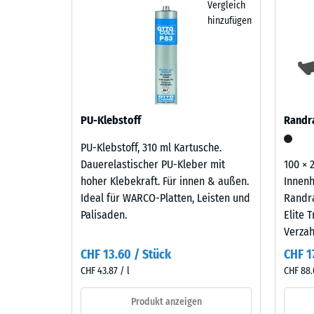
mm
Vergleich
ausgeglichen werden. Auf unbefestigtem Erdreich 
dominant
Über den Aufbau lässt sich die Dämpfung steiger
hinzufügen
Kiesgitter, also Rasengitter oder Kunststoff-Wabe
verbl
zu
unter der Deckplatte die Stöße beim Absetzen vo
Verlegequalität spürbar.
erscheinen.
Einde
verringern. Ein solcher mehrlagiger Aufbau komm
auf Balkonen, Laubengängen und Dachterrassen, 
nach
gelangen. Alle Lagen werden lose übereinander ver
Material
24
samt Übertragungswegen, nicht für eine einzelne P
–
Stund
Bestandteile
PU-Klebstoff
und
Entla
PU-Klebstoff, 310 ml Kartusche.
Aufbau
(BS
Dauerelastischer PU-Kleber mit
100 × 
hoher Klebekraft. Für innen & außen.
Innenh
7188)
Ideal für WARCO-Platten, Leisten und
Randr
Palisaden.
Elite 
Das
Verza
Produkt
CHF 13.60 / Stück
CHF 1
5 / 5
besteht
CHF 43.87 / l
CHF 88.
aus
gereinigtem,
Produkt anzeigen
schwarzem