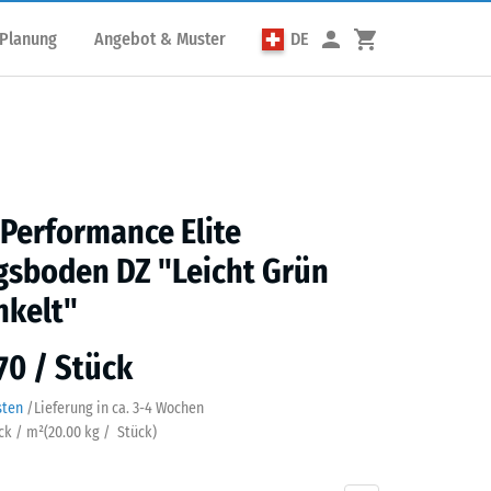
 Planung
Angebot & Muster
DE
 Performance Elite
gsboden DZ "Leicht Grün
nkelt"
70 / Stück
sten
/
Lieferung in ca.
3-4 Wochen
ück / m²
(
20.00
kg
/ Stück)