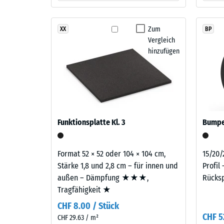
ELT-
Die
Gummigranulat
Druckfes
Zum
XX
BP
feiner
eines
Vergleich
Körnung
Werkstof
hinzufügen
mit
beschrei
einem
seinen
Anteil
Widerst
von
gegen
rund
punktuel
10
Funktionsplatte Kl. 3
Belastun
Bumper
%
Sie
farbigem
gibt
Format 52 × 52 oder 104 × 104 cm,
15/20/
EPDM-
an,
Stärke 1,8 und 2,8 cm – für innen und
Profil
Granulat.
in
außen – Dämpfung ★★★,
Rücks
Die
welchem
Tragfähigkeit ★
Abkürzung
Maße
ELT
CHF 8.00 / Stück
der
steht
CHF 5
CHF 29.63 / m²
Werkstof