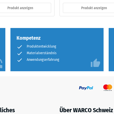
Produkt anzeigen
Produkt anzeigen
ng
ten
Kompetenz
.
Produktentwicklung
Materialverständnis
tiefe
Anwendungserfahrung
tigkeit
liches
Über WARCO Schweiz