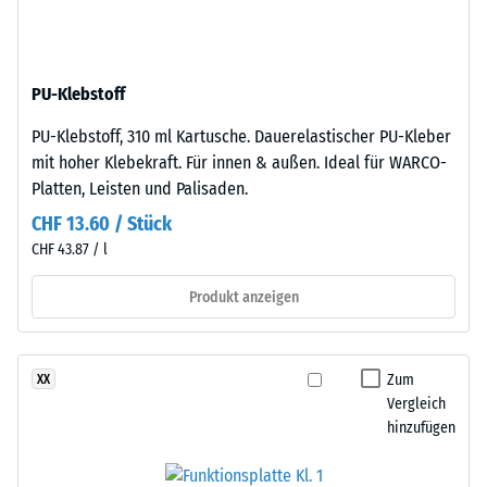
aus
24
gereinigtem,
Stunden
schwarzem
Entlastung
PU-Klebstoff
ELT-
Gummigranulat
(BS
PU-Klebstoff, 310 ml Kartusche. Dauerelastischer PU-Kleber
feiner
7188)
mit hoher Klebekraft. Für innen & außen. Ideal für WARCO-
Körnung,
Platten, Leisten und Palisaden.
gebunden
CHF 13.60 / Stück
mit
CHF 43.87 / l
Polyurethan.
Die
/ 5
Produkt anzeigen
Abkürzung
ELT
steht
Zum
XX
für
Die
Vergleich
„End
Druckfestigkeit
hinzufügen
of
eines
Life
Werkstoffes
Tyres"