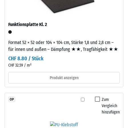
schadstofffreiem
Wärmedämmung -
EPDM-
Skalenwert 2 =
Granulat
Wärmeleitfähigkeit
(Ethylen-
Funktionsplatte Kl. 2
ca. 0,12 W/(m·K)
Propylen-
Druckfestigkeit
Dien-
Format 52 × 52 oder 104 × 104 cm, Stärke 1,8 und 2,8 cm –
-
Kautschuk),
für innen und außen – Dämpfung ★★, Tragfähigkeit ★★
gebunden
Skalenwert
mit
CHF 8.80 / Stück
4
Polyurethan.
CHF 32.59 / m²
=
Die
Nutzschicht
Produkt anzeigen
ca.
hat
0,25
eine
mm
geschlossene
Zum
OP
Oberfläche.
Vergleich
verbleibende
Die
hinzufügen
Eindellung
Basisschicht
nach
besteht