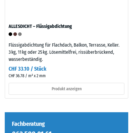
–
Kraft
Verarbeitung
nachgibt.
–
Eine
ALLESDICHT – Flüssigabdichtung
Montage
geringe
Eindringtiefe
weist
Flüssigabdichtung für Flachdach, Balkon, Terrasse, Keller.
auf
3 kg, 11 kg oder 25 kg. Lösemittelfrei, rissüberbrückend,
eine
wasserbeständig.
hohe
CHF 33.10 / Stück
Druckfestigkeit
Die
CHF 36.78 / m² x 2 mm
hin,
Puzzleverzahnung
während
ist
Produkt anzeigen
eine
mit
größere
gerundeten,
Eindringtiefe
wellenförmigen
auf
Zähnen
eine
an
Fachberatung
geringere
allen