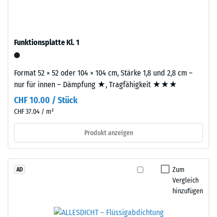
beschreibt
–
seinen
das
Widerstand
Granulat
gegen
Funktionsplatte Kl. 1
stammt
punktuelle
aus
Belastungen.
dem
Format 52 × 52 oder 104 × 104 cm, Stärke 1,8 und 2,8 cm –
Sie
Recycling
nur für innen – Dämpfung ★, Tragfähigkeit ★★★
gibt
von
an,
CHF 10.00 / Stück
Altreifen.
in
CHF 37.04 / m²
Die
welchem
Basisschicht
Produkt anzeigen
Maße
wird
der
mit
Werkstoff
hoher
unter
Zum
AD
Dichte
der
Vergleich
gepresst.
hinzufügen
Einwirkung
einer
Einbau
definierten