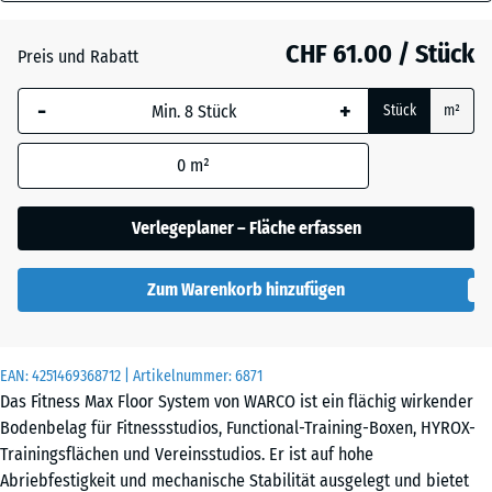
18
mm
Atlantik
CHF 61.00 / Stück
Preis und Rabatt
Die gewählte, blau
-
+
Stück
m²
umrandete
Dunkelgrauer
Abmessung wird
Granit
0
m²
(sofern in den
Produktdaten nicht
anders angegeben)
Verlegeplaner – Fläche erfassen
Englischer
für die
Rasen
Bedarfsberechnung
Zum Warenkorb hinzufügen
verwendet.
Feuersglut
97,1
x
EAN:
4251469368712
| Artikelnummer:
6871
97,1
Das Fitness Max Floor System von WARCO ist ein flächig wirkender
×
Grauer
Bodenbelag für Fitnessstudios, Functional-Training-Boxen, HYROX-
1,8
Granit
Trainingsflächen und Vereinsstudios. Er ist auf hohe
cm
Abriebfestigkeit und mechanische Stabilität ausgelegt und bietet