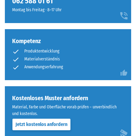
062 588 01 61
Widerstandsfähigkeit
vier
gegenüber
Montag bis Freitag · 8–17 Uhr
Seiten
Punktbelastungen
ausgebildet.
hinweist.
Die
Punktbelastungen
runde
entstehen
Kompetenz
Zahnform
z.
sorgt
Produktentwicklung
B.
für
Materialverständnis
durch
einen
Schuhe
Anwendungserfahrung
besonders
mit
stabilen
hohen
Plattenverbund
Absätzen,
und
Möbelbeine,
Kostenloses Muster anfordern
verhindert
Pflanzkübel
ein
Material, Farbe und Oberfläche vorab prüfen – unverbindlich
auf
Aufeinanderrutschen
und kostenlos.
Rollen
der
Jetzt kostenlos anfordern
oder
Zähne.
Gerätefüße.
Diese