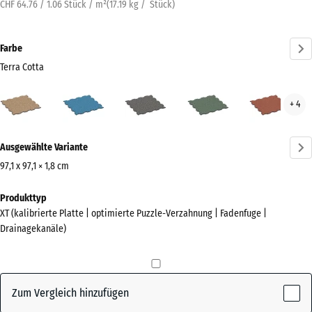
CHF 64.76 / 1.06 Stück / m²
(
17.19
kg
/ Stück)
Farbe
Terra Cotta
Terra
Atlantik
Dunkelgrauer
Englischer
Feue
+ 4
Cotta
Granit
Rasen
(active)
Mehr
Ausgewählte Variante
Informationen
zu
97,1 x 97,1 × 1,8 cm
den
Abmessungen
Produkttyp
Farben?
für
XT (kalibrierte Platte | optimierte Puzzle-Verzahnung | Fadenfuge |
den
Farbpalette
Drainagekanäle)
Versand
anzeigen
1010
Terra
x
(active)
Cotta
1010
Zum Vergleich hinzufügen
x