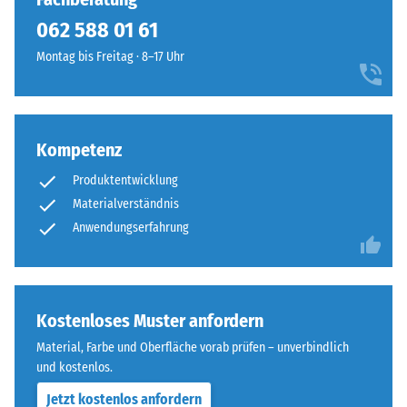
geringere
ausgebildet.
062 588 01 61
Widerstandsfähigkeit
Die
gegenüber
Montag bis Freitag · 8–17 Uhr
runde
Punktbelastungen
Zahnform
hinweist.
sorgt
Punktbelastungen
für
entstehen
Kompetenz
einen
z.
besonders
Produktentwicklung
B.
stabilen
Materialverständnis
durch
Plattenverbund
Schuhe
Anwendungserfahrung
und
mit
verhindert
hohen
ein
Absätzen,
Aufeinanderrutschen
Möbelbeine,
Kostenloses Muster anfordern
der
Pflanzkübel
Zähne.
Material, Farbe und Oberfläche vorab prüfen – unverbindlich
auf
Diese
und kostenlos.
Rollen
Platte
Jetzt kostenlos anfordern
oder