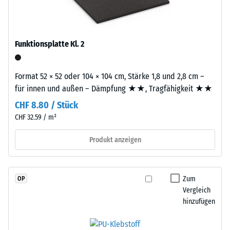
schadstofffreiem
R10
EPDM-
Wärmedämmung -
Granulat
Skalenwert 3 =
(Ethylen-
Funktionsplatte Kl. 2
Wärmeleitfähigkeit
Propylen-
ca. 0,11 W/(m·K)
Dien-
Druckfestigkeit
Format 52 × 52 oder 104 × 104 cm, Stärke 1,8 und 2,8 cm –
Kautschuk),
-
für innen und außen – Dämpfung ★★, Tragfähigkeit ★★
gebunden
mit
Skalenwert
CHF 8.80 / Stück
Polyurethan.
CHF 32.59 / m²
4
Die
=
Nutzschicht
Produkt anzeigen
hat
ca.
eine
0,25
geschlossene
Zum
OP
mm
Oberfläche.
Vergleich
Die
hinzufügen
verbleibende
Basisschicht
Eindellung
besteht