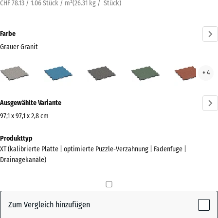
CHF 78.13 / 1.06 Stück / m²
(
26.31
kg
/ Stück)
Farbe
Grauer Granit
Grauer
Atlantik
Dunkelgrauer
Englischer
Feue
+ 4
Granit
Granit
Rasen
(active)
Mehr
Ausgewählte Variante
Informationen
zu
97,1 x 97,1 x 2,8 cm
den
Abmessungen
Produkttyp
Farben?
für
XT (kalibrierte Platte | optimierte Puzzle-Verzahnung | Fadenfuge |
den
Farbpalette
Drainagekanäle)
Versand
anzeigen
1010
Grauer
x
(active)
Granit
1010
Zum Vergleich hinzufügen
x