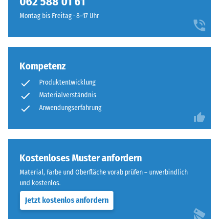
062 588 01 61
geringere
vier
Widerstandsfähigkeit
Montag bis Freitag · 8–17 Uhr
Seiten
gegenüber
ausgebildet.
Punktbelastungen
Die
hinweist.
runde
Punktbelastungen
Kompetenz
Zahnform
entstehen
sorgt
Produktentwicklung
z.
für
B.
Materialverständnis
einen
durch
Anwendungserfahrung
besonders
Schuhe
stabilen
mit
Plattenverbund
hohen
und
Absätzen,
Kostenloses Muster anfordern
verhindert
Möbelbeine,
ein
Material, Farbe und Oberfläche vorab prüfen – unverbindlich
Pflanzkübel
Aufeinanderrutschen
und kostenlos.
auf
der
Jetzt kostenlos anfordern
Rollen
Zähne.
oder
Diese