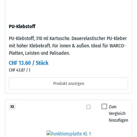
nach
aus
gereinigtem,
24
schwarzem
Stunden
PU-Klebstoff
ELT-
Entlastung
Gummigranulat
PU-Klebstoff, 310 ml Kartusche. Dauerelastischer PU-Kleber
feiner
(BS
mit hoher Klebekraft. Für innen & außen. Ideal für WARCO-
Körnung,
7188)
Platten, Leisten und Palisaden.
gebunden
CHF 13.60 / Stück
mit
CHF 43.87 / l
Polyurethan.
Die
Produkt anzeigen
/ 5
Abkürzung
ELT
steht
Zum
XX
für
Vergleich
„End
Die
hinzufügen
of
Druckfestigkeit
Life
eines
Tyres"