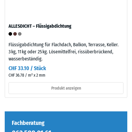
–
definierten
Verarbeitung
Kraft
–
nachgibt.
ALLESDICHT – Flüssigabdichtung
Montage
Eine
geringe
Eindringtiefe
Flüssigabdichtung für Flachdach, Balkon, Terrasse, Keller.
weist
3 kg, 11 kg oder 25 kg. Lösemittelfrei, rissüberbrückend,
auf
wasserbeständig.
eine
CHF 33.10 / Stück
hohe
Die
CHF 36.78 / m² x 2 mm
Druckfestigkeit
Puzzleverzahnung
hin,
ist
Produkt anzeigen
während
mit
eine
gerundeten,
größere
wellenförmigen
Eindringtiefe
Zähnen
auf
an
Fachberatung
eine
allen