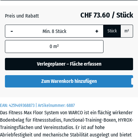
28
mm
Atlantik
CHF 73.60 / Stück
Preis und Rabatt
Die gewählte, blau
-
+
Stück
m²
umrandete
Dunkelgrauer
Abmessung wird
Granit
0
m²
(sofern in den
Produktdaten nicht
anders angegeben)
Verlegeplaner – Fläche erfassen
Englischer
für die
Rasen
Bedarfsberechnung
Zum Warenkorb hinzufügen
verwendet.
Feuersglut
97,1
x
EAN:
4251469368873
| Artikelnummer:
6887
97,1
Das Fitness Max Floor System von WARCO ist ein flächig wirkender
x
Lavendel
Bodenbelag für Fitnessstudios, Functional-Training-Boxen, HYROX-
2,8
Trainingsflächen und Vereinsstudios. Er ist auf hohe
cm
Abriebfestigkeit und mechanische Stabilität ausgelegt und bietet