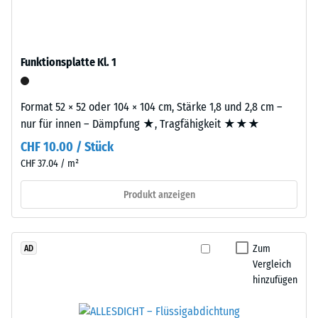
Werkstoffes
–
beschreibt
das
seinen
Granulat
Widerstand
Funktionsplatte Kl. 1
stammt
gegen
aus
punktuelle
dem
Format 52 × 52 oder 104 × 104 cm, Stärke 1,8 und 2,8 cm –
Belastungen.
Recycling
nur für innen – Dämpfung ★, Tragfähigkeit ★★★
Sie
von
gibt
CHF 10.00 / Stück
Altreifen.
an,
CHF 37.04 / m²
Die
in
Basisschicht
Produkt anzeigen
welchem
wird
Maße
mit
der
hoher
Werkstoff
Zum
AD
Dichte
unter
Vergleich
gepresst.
der
hinzufügen
Einwirkung
Einbau
einer