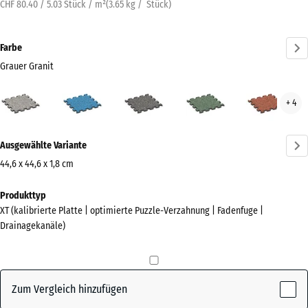
CHF 80.40 / 5.03 Stück / m²
(
3.65
kg
/ Stück)
Farbe
Grauer Granit
Grauer
Atlantik
Dunkelgrauer
Englischer
Feue
+ 4
Granit
Granit
Rasen
(active)
Mehr
Ausgewählte Variante
Informationen
zu
44,6 x 44,6 x 1,8 cm
den
Abmessungen
Produkttyp
Farben?
für
XT (kalibrierte Platte | optimierte Puzzle-Verzahnung | Fadenfuge |
den
Farbpalette
Drainagekanäle)
Versand
anzeigen
485
Grauer
x
(active)
Granit
485
Zum Vergleich hinzufügen
x