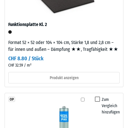
schadstofffreiem
Wärmedämmung -
EPDM-
Skalenwert 2 =
Granulat
Wärmeleitfähigkeit
(Ethylen-
Funktionsplatte Kl. 2
ca. 0,12 W/(m·K)
Propylen-
Druckfestigkeit
Dien-
Format 52 × 52 oder 104 × 104 cm, Stärke 1,8 und 2,8 cm –
-
Kautschuk),
für innen und außen – Dämpfung ★★, Tragfähigkeit ★★
gebunden
Skalenwert
mit
CHF 8.80 / Stück
4
Polyurethan.
CHF 32.59 / m²
=
Die
Nutzschicht
Produkt anzeigen
ca.
hat
0,25
eine
mm
geschlossene
Zum
OP
Oberfläche.
Vergleich
verbleibende
Die
hinzufügen
Eindellung
Basisschicht
nach
besteht