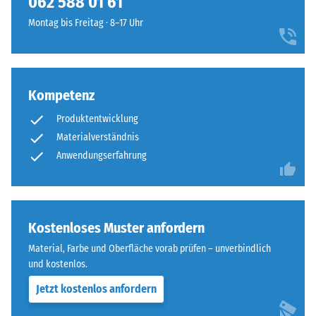
062 588 01 61
Widerstandsfähigkeit
runde
gegenüber
Montag bis Freitag · 8–17 Uhr
Zahnform
Punktbelastungen
sorgt
hinweist.
für
Punktbelastungen
einen
entstehen
Kompetenz
besonders
z.
stabilen
Produktentwicklung
B.
Plattenverbund
Materialverständnis
durch
und
Schuhe
Anwendungserfahrung
verhindert
mit
ein
hohen
Aufeinanderrutschen
Absätzen,
der
Möbelbeine,
Kostenloses Muster anfordern
Zähne.
Pflanzkübel
Diese
Material, Farbe und Oberfläche vorab prüfen – unverbindlich
auf
Platte
und kostenlos.
Rollen
ist
Jetzt kostenlos anfordern
oder
als
Gerätefüße.
Deckplatte