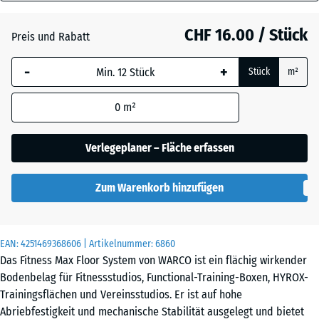
18
mm
Atlantik
CHF 16.00 / Stück
Preis und Rabatt
Die gewählte, blau
-
+
Stück
m²
umrandete
Dunkelgrauer
Abmessung wird
Granit
0
m²
(sofern in den
Produktdaten nicht
anders angegeben)
Verlegeplaner – Fläche erfassen
Englischer
für die
Rasen
Bedarfsberechnung
Zum Warenkorb hinzufügen
verwendet.
Feuersglut
44,6
x
EAN:
4251469368606
| Artikelnummer:
6860
44,6
Das Fitness Max Floor System von WARCO ist ein flächig wirkender
x
Lavendel
Bodenbelag für Fitnessstudios, Functional-Training-Boxen, HYROX-
1,8
Trainingsflächen und Vereinsstudios. Er ist auf hohe
cm
Abriebfestigkeit und mechanische Stabilität ausgelegt und bietet