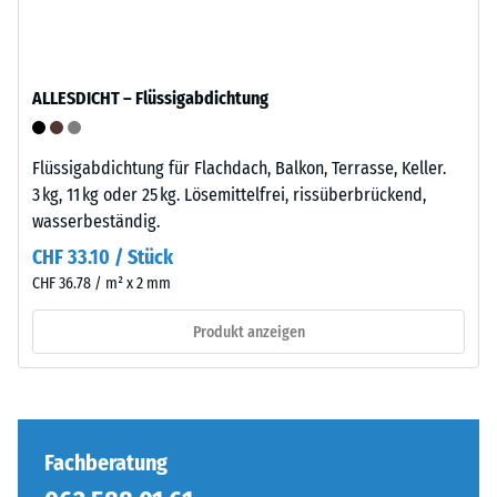
–
Kraft
Verarbeitung
nachgibt.
–
Eine
ALLESDICHT – Flüssigabdichtung
Montage
geringe
Eindringtiefe
weist
Die
Flüssigabdichtung für Flachdach, Balkon, Terrasse, Keller.
auf
Puzzleverzahnung
3 kg, 11 kg oder 25 kg. Lösemittelfrei, rissüberbrückend,
eine
ist
wasserbeständig.
hohe
mit
CHF 33.10 / Stück
Druckfestigkeit
gerundeten,
CHF 36.78 / m² x 2 mm
hin,
wellenförmigen
während
Zähnen
Produkt anzeigen
eine
an
größere
allen
Eindringtiefe
vier
auf
Seiten
eine
ausgebildet.
Fachberatung
geringere
Die