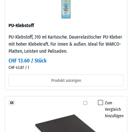
aus
24
gereinigtem,
Stunden
schwarzem
Entlastung
PU-Klebstoff
ELT-
Gummigranulat
(BS
PU-Klebstoff, 310 ml Kartusche. Dauerelastischer PU-Kleber
feiner
7188)
mit hoher Klebekraft. Für innen & außen. Ideal für WARCO-
Körnung,
Platten, Leisten und Palisaden.
gebunden
CHF 13.60 / Stück
mit
CHF 43.87 / l
Polyurethan.
Die
/ 5
Produkt anzeigen
Abkürzung
ELT
steht
Zum
XX
für
Die
Vergleich
„End
Druckfestigkeit
hinzufügen
of
eines
Life
Werkstoffes
Tyres"