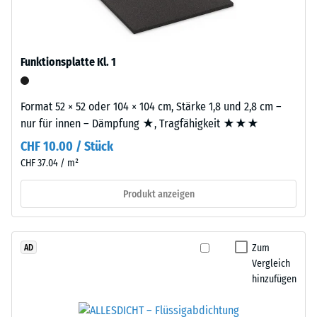
beschreibt
–
seinen
das
Widerstand
Granulat
gegen
Funktionsplatte Kl. 1
stammt
punktuelle
aus
Belastungen.
dem
Format 52 × 52 oder 104 × 104 cm, Stärke 1,8 und 2,8 cm –
Sie
Recycling
nur für innen – Dämpfung ★, Tragfähigkeit ★★★
gibt
von
an,
CHF 10.00 / Stück
Altreifen.
in
CHF 37.04 / m²
Die
welchem
Basisschicht
Produkt anzeigen
Maße
wird
der
mit
Werkstoff
hoher
unter
Zum
AD
Dichte
der
Vergleich
gepresst.
hinzufügen
Einwirkung
einer
Einbau
definierten