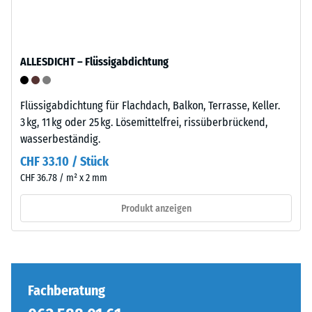
anschaulich
darzustellen,
verwendet
ALLESDICHT – Flüssigabdichtung
WARCO
eine
Skala
Die
Flüssigabdichtung für Flachdach, Balkon, Terrasse, Keller.
von
Puzzleverzahnung
3 kg, 11 kg oder 25 kg. Lösemittelfrei, rissüberbrückend,
1
ist
wasserbeständig.
bis
mit
CHF 33.10 / Stück
5,
gerundeten,
CHF 36.78 / m² x 2 mm
wobei
wellenförmigen
jeder
Zähnen
Produkt anzeigen
Skalenwert
an
einem
allen
bestimmten
vier
Dichtebereich
Seiten
entspricht.
ausgebildet.
Fachberatung
So
Die