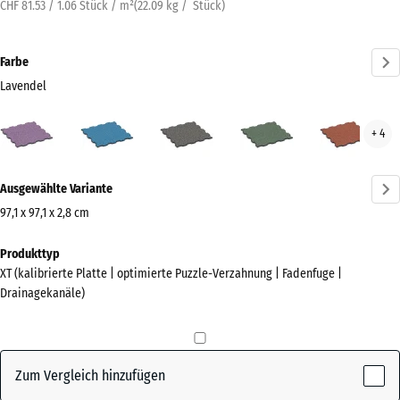
CHF 81.53 / 1.06 Stück / m²
(
22.09
kg
/ Stück)
Farbe
Lavendel
Lavendel
Atlantik
Dunkelgrauer
Englischer
Feue
+ 4
(active)
Granit
Rasen
Mehr
Ausgewählte Variante
Informationen
zu
97,1 x 97,1 x 2,8 cm
den
Abmessungen
Produkttyp
Farben?
für
XT (kalibrierte Platte | optimierte Puzzle-Verzahnung | Fadenfuge |
den
Farbpalette
Drainagekanäle)
Versand
anzeigen
1010
(active)
Lavendel
x
1010
Zum Vergleich hinzufügen
x