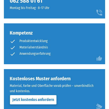
062 588 01 61
steht
runde
beispielsweise
Montag bis Freitag · 8–17 Uhr
Zahnform
der
sorgt
Skalenwert
für
2
einen
für
Kompetenz
besonders
eine
stabilen
scheinbare
Produktentwicklung
Plattenverbund
Dichte
Materialverständnis
und
zwischen
Anwendungserfahrung
verhindert
780
ein
und
Aufeinanderrutschen
840
der
kg/m³.
Kostenloses Muster anfordern
Zähne.
Die
Diese
Material, Farbe und Oberfläche vorab prüfen – unverbindlich
physikalische
Platte
und kostenlos.
Dichte,
ist
auch
Jetzt kostenlos anfordern
als
als
Deckplatte