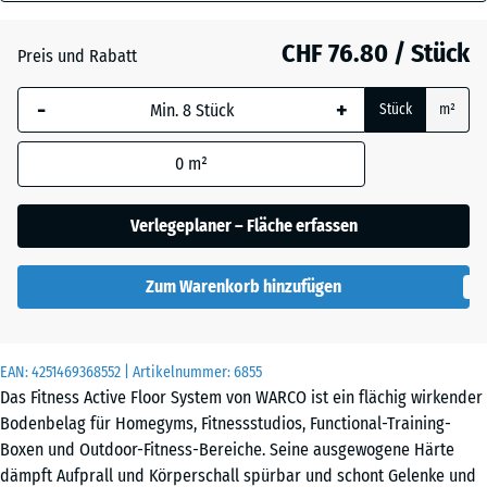
28
Atlantik
mm
CHF 76.80 / Stück
Preis und Rabatt
Die gewählte, blau
Dunkelgrauer
-
+
Stück
m²
umrandete
Granit
Abmessung wird
0
m²
(sofern in den
Produktdaten nicht
Englischer
anders angegeben)
Verlegeplaner – Fläche erfassen
Rasen
für die
Bedarfsberechnung
Zum Warenkorb hinzufügen
verwendet.
Feuersglut
97,1
x
EAN:
4251469368552
| Artikelnummer:
6855
97,1
Grauer
Das Fitness Active Floor System von WARCO ist ein flächig wirkender
x
Granit
Bodenbelag für Homegyms, Fitnessstudios, Functional-Training-
2,8
Boxen und Outdoor-Fitness-Bereiche. Seine ausgewogene Härte
cm
dämpft Aufprall und Körperschall spürbar und schont Gelenke und