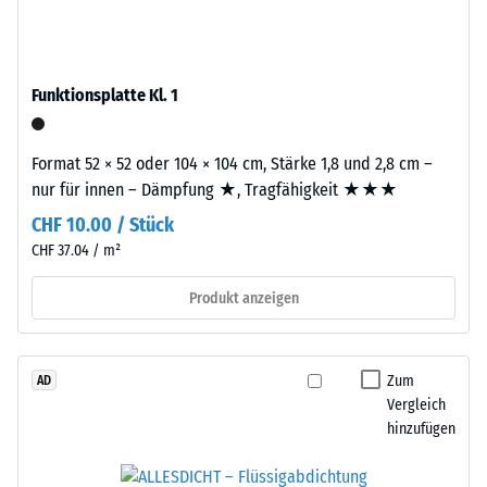
Produkten
stammt
von
aus
WARCO
dem
liegt
Funktionsplatte Kl. 1
Recycling
dieser
von
Wert
Altreifen.
Format 52 × 52 oder 104 × 104 cm, Stärke 1,8 und 2,8 cm –
typischerweise
Die
nur für innen – Dämpfung ★, Tragfähigkeit ★★★
zwischen
Basisschicht
600
CHF 10.00 / Stück
wird
und
CHF 37.04 / m²
mit
1250
Standarddichte
kg/m³.
Produkt anzeigen
gepresst.
Um
die
scheinbare
Einbau
Zum
AD
Dichte
–
Vergleich
eines
Verarbeitung
hinzufügen
bestimmten
–
Produkts
Montage