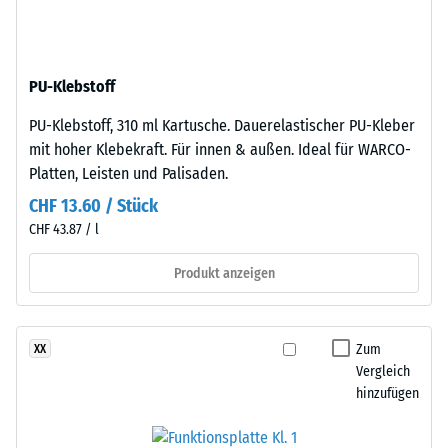
Dichte
ELT-
eines
Gummigranulat
Materials
mittlerer
beschreibt
PU-Klebstoff
Körnung,
das
gebunden
Verhältnis
PU-Klebstoff, 310 ml Kartusche. Dauerelastischer PU-Kleber
mit
seiner
mit hoher Klebekraft. Für innen & außen. Ideal für WARCO-
Polyurethan.
Masse
Platten, Leisten und Palisaden.
Die
zu
CHF 13.60 / Stück
Abkürzung
seinem
CHF 43.87 / l
ELT
Gesamtvolumen,
steht
einschließlich
Produkt anzeigen
für
aller
„End
Poren,
of
Hohlräume
Zum
XX
Life
und
Vergleich
Tyres"
Lufteinschlüsse.
hinzufügen
–
Bei
das
den
Granulat