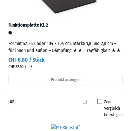
Granulat
2
(Ethylen-
Propylen-
=
Dien-
Funktionsplatte Kl. 2
780
Kautschuk),
bis
gebunden
Format 52 × 52 oder 104 × 104 cm, Stärke 1,8 und 2,8 cm –
mit
840
für innen und außen – Dämpfung ★★, Tragfähigkeit ★★
Polyurethan.
kg/m³
Die
CHF 8.80 / Stück
Nutzschicht
CHF 32.59 / m²
ist
offenporig
Produkt anzeigen
/ 5
angelegt.
Die
Basisschicht
Zum
OP
besteht
Vergleich
aus
hinzufügen
Die
gereinigtem,
scheinbare
schwarzem