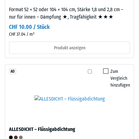
Wert
von
Format 52 × 52 oder 104 × 104 cm, Stärke 1,8 und 2,8 cm –
typischerweise
Altreifen.
nur für innen – Dämpfung ★, Tragfähigkeit ★★★
zwischen
Die
600
CHF 10.00 / Stück
Basisschicht
und
CHF 37.04 / m²
wird
1250
mit
kg/m³.
Produkt anzeigen
Standarddichte
Um
gepresst.
die
scheinbare
Zum
AD
Dichte
Einbau
Vergleich
eines
–
hinzufügen
bestimmten
Verarbeitung
Produkts
–
anschaulich
Montage
darzustellen,
verwendet
Die
ALLESDICHT – Flüssigabdichtung
WARCO
Puzzleverzahnung
eine