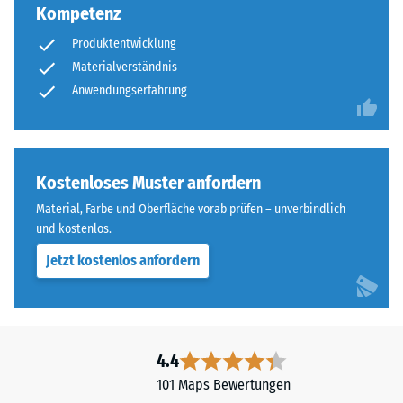
für
und
Kompetenz
eine
verhindert
scheinbare
Produktentwicklung
ein
Dichte
Materialverständnis
Aufeinanderrutschen
zwischen
Anwendungserfahrung
der
780
Zähne.
und
Diese
840
Platte
kg/m³.
Kostenloses Muster anfordern
ist
Die
als
Material, Farbe und Oberfläche vorab prüfen – unverbindlich
physikalische
Deckplatte
und kostenlos.
Dichte,
in
auch
Jetzt kostenlos anfordern
einem
als
Schichtsystem
Massendichte
konzipiert:
bezeichnet,
Eine
gibt
oder
4.4
hingegen
mehrere
101 Maps Bewertungen
das
Lagen