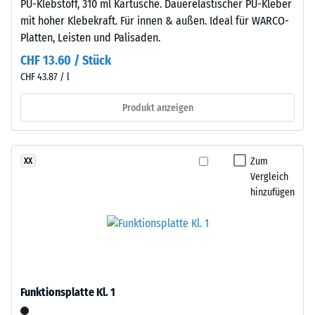
Verhältnis
PU-Klebstoff, 310 ml Kartusche. Dauerelastischer PU-Kleber
gebunden
seiner
mit hoher Klebekraft. Für innen & außen. Ideal für WARCO-
mit
Masse
Platten, Leisten und Palisaden.
Polyurethan.
zu
CHF 13.60 / Stück
Die
seinem
CHF 43.87 / l
Abkürzung
Gesamtvolumen,
ELT
einschließlich
Produkt anzeigen
steht
aller
für
Poren,
„End
Hohlräume
Zum
XX
of
und
Vergleich
Life
Lufteinschlüsse.
hinzufügen
Tyres"
Bei
–
den
das
Produkten
Granulat
von
stammt
WARCO
aus
liegt
Funktionsplatte Kl. 1
dem
dieser
Recycling