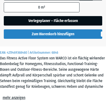
Abmessung wird
0
m²
(sofern in den
Produktdaten nicht
Englischer
anders angegeben)
Verlegeplaner – Fläche erfassen
Rasen
für die
Bedarfsberechnung
Zum Warenkorb hinzufügen
verwendet.
Feuersglut
44,6
x
EAN:
4251469368460
| Artikelnummer:
6846
44,6
Grauer
Das Fitness Active Floor System von WARCO ist ein flächig wirkender
×
Granit
Bodenbelag für Homegyms, Fitnessstudios, Functional-Training-
2,8
Boxen und Outdoor-Fitness-Bereiche. Seine ausgewogene Härte
cm
dämpft Aufprall und Körperschall spürbar und schont Gelenke und
Rattan
Sehnen beim regelmäßigen Training. Gleichzeitig bleibt die Fläche
Lounge
standfest genug für Kniebeugen, schweres Heben und dynamische
44,6
Übungen, die festen Untergrund verlangen.
x
mehr anzeigen
Einfache Verlegung
44,6
Terra
Die Platten werden schwimmend, also ohne weitere Befestigung, auf
- CHF 2.50