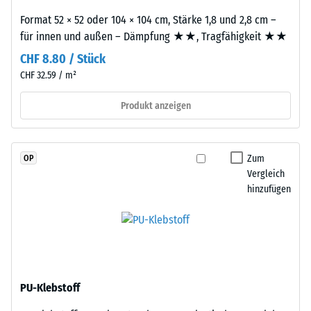
bis
Kautschuk),
Format 52 × 52 oder 104 × 104 cm, Stärke 1,8 und 2,8 cm –
gebunden
840
für innen und außen – Dämpfung ★★, Tragfähigkeit ★★
mit
kg/m³
Polyurethan.
CHF 8.80 / Stück
Die
CHF 32.59 / m²
Nutzschicht
ist
Produkt anzeigen
/ 5
offenporig
angelegt.
Die
Zum
OP
Basisschicht
Vergleich
besteht
hinzufügen
Die
aus
scheinbare
gereinigtem,
Dichte
schwarzem
eines
ELT-
Materials
Gummigranulat
beschreibt
PU-Klebstoff
mittlerer
das
Körnung,