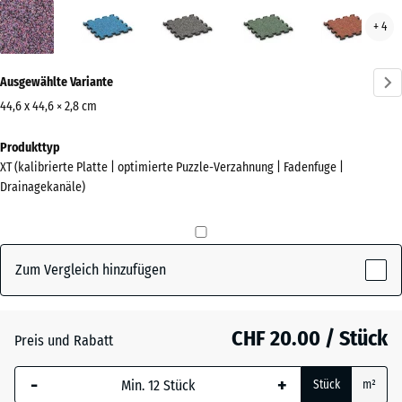
Lavendel
Atlantik
Dunkelgrauer
Englischer
Feue
+ 4
(active)
Granit
Rasen
Mehr
Ausgewählte Variante
Informationen
zu
44,6 x 44,6 × 2,8 cm
den
Abmessungen
Produkttyp
Farben?
für
XT (kalibrierte Platte | optimierte Puzzle-Verzahnung | Fadenfuge |
den
Farbpalette
Drainagekanäle)
Versand
anzeigen
485
(active)
Lavendel
x
485
Zum Vergleich hinzufügen
x
28
Atlantik
mm
CHF 20.00 / Stück
Preis und Rabatt
Die gewählte, blau
Dunkelgrauer
-
+
Stück
m²
umrandete
Granit