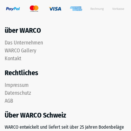
Verhältnis
werden
der
übereinander
Masse
verlegt,
eines
die
über WARCO
Stoffes
Puzzleverzahnung
zu
hält
Das Unternehmen
seinem
die
WARCO Gallery
reinen
obere
Kontakt
Materialvolumen
Schicht
ohne
lagestabil.
Rechtliches
Berücksichtigung
Da
von
die
Impressum
Hohlräumen
Kanten
Datenschutz
an.
rechtwinklig
AGB
Sie
geschnitten
wird
sind
Über WARCO Schweiz
in
–
Einheiten
ohne
WARCO entwickelt und liefert seit über 25 Jahren Bodenbeläge
wie