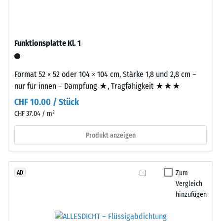
Produkten
Recycling
von
von
WARCO
Altreifen.
liegt
Funktionsplatte Kl. 1
Die
dieser
Basisschicht
Wert
wird
Format 52 × 52 oder 104 × 104 cm, Stärke 1,8 und 2,8 cm –
typischerweise
mit
nur für innen – Dämpfung ★, Tragfähigkeit ★★★
zwischen
Standarddichte
600
CHF 10.00 / Stück
gepresst.
und
CHF 37.04 / m²
1250
kg/m³.
Produkt anzeigen
Einbau
Um
–
die
Verarbeitung
scheinbare
–
Zum
AD
Dichte
Montage
Vergleich
eines
hinzufügen
bestimmten
Produkts