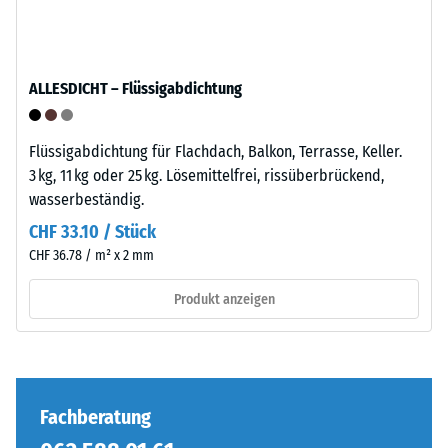
anschaulich
darzustellen,
verwendet
Die
ALLESDICHT – Flüssigabdichtung
WARCO
Puzzleverzahnung
eine
ist
Skala
mit
Flüssigabdichtung für Flachdach, Balkon, Terrasse, Keller.
von
gerundeten,
3 kg, 11 kg oder 25 kg. Lösemittelfrei, rissüberbrückend,
1
wellenförmigen
wasserbeständig.
bis
Zähnen
CHF 33.10 / Stück
5,
an
CHF 36.78 / m² x 2 mm
wobei
allen
jeder
vier
Produkt anzeigen
Skalenwert
Seiten
einem
ausgebildet.
bestimmten
Die
Dichtebereich
runde
entspricht.
Zahnform
Fachberatung
So
sorgt