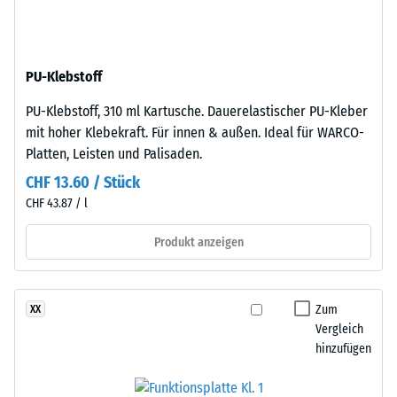
Dichte
Körnung,
eines
gebunden
Materials
mit
beschreibt
PU-Klebstoff
Polyurethan.
das
Die
Verhältnis
PU-Klebstoff, 310 ml Kartusche. Dauerelastischer PU-Kleber
Abkürzung
seiner
mit hoher Klebekraft. Für innen & außen. Ideal für WARCO-
ELT
Masse
Platten, Leisten und Palisaden.
steht
zu
CHF 13.60 / Stück
für
seinem
CHF 43.87 / l
„End
Gesamtvolumen,
of
einschließlich
Produkt anzeigen
Life
aller
Tyres"
Poren,
–
Hohlräume
Zum
XX
das
und
Vergleich
Granulat
Lufteinschlüsse.
hinzufügen
stammt
Bei
aus
den
dem