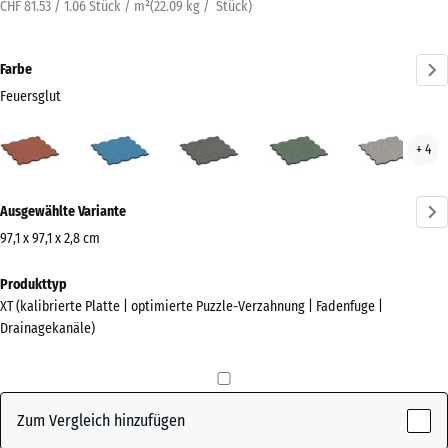
CHF 81.53 / 1.06 Stück / m²
(
22.09
kg
/ Stück)
Farbe
Feuersglut
Feuersglut
Atlantik
Dunkelgrauer
Englischer
Grau
+ 4
(active)
Granit
Rasen
Gran
Mehr
Ausgewählte Variante
Informationen
zu
97,1 x 97,1 x 2,8 cm
den
Abmessungen
Produkttyp
Farben?
für
XT (kalibrierte Platte | optimierte Puzzle-Verzahnung | Fadenfuge |
den
Farbpalette
Drainagekanäle)
Versand
anzeigen
1010
(active)
Feuersglut
x
1010
Zum Vergleich hinzufügen
x