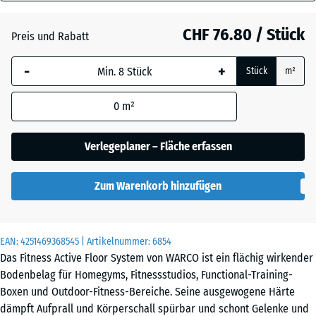
28
Atlantik
mm
CHF 76.80 / Stück
Preis und Rabatt
Die gewählte, blau
Dunkelgrauer
-
+
Stück
m²
umrandete
Granit
Abmessung wird
0
m²
(sofern in den
Produktdaten nicht
Englischer
anders angegeben)
Verlegeplaner – Fläche erfassen
Rasen
für die
Bedarfsberechnung
Zum Warenkorb hinzufügen
verwendet.
Grauer
Granit
97,1
x
EAN:
4251469368545
| Artikelnummer:
6854
97,1
Das Fitness Active Floor System von WARCO ist ein flächig wirkender
x
Lavendel
Bodenbelag für Homegyms, Fitnessstudios, Functional-Training-
2,8
Boxen und Outdoor-Fitness-Bereiche. Seine ausgewogene Härte
cm
dämpft Aufprall und Körperschall spürbar und schont Gelenke und