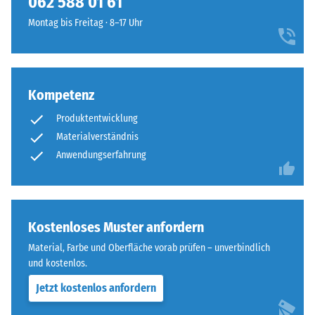
062 588 01 61
steht
für
beispielsweise
Montag bis Freitag · 8–17 Uhr
einen
der
besonders
Skalenwert
stabilen
2
Plattenverbund
für
Kompetenz
und
eine
verhindert
scheinbare
Produktentwicklung
ein
Dichte
Materialverständnis
Aufeinanderrutschen
zwischen
Anwendungserfahrung
der
780
Zähne.
und
Diese
840
Platte
kg/m³.
Kostenloses Muster anfordern
ist
Die
als
Material, Farbe und Oberfläche vorab prüfen – unverbindlich
physikalische
Deckplatte
und kostenlos.
Dichte,
in
auch
Jetzt kostenlos anfordern
einem
als
Schichtsystem