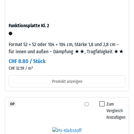
Dien-
2
Kautschuk),
gebunden
=
mit
Funktionsplatte Kl. 2
780
Polyurethan.
bis
Die
Format 52 × 52 oder 104 × 104 cm, Stärke 1,8 und 2,8 cm –
Nutzschicht
840
für innen und außen – Dämpfung ★★, Tragfähigkeit ★★
ist
kg/m³
offenporig
CHF 8.80 / Stück
angelegt.
CHF 32.59 / m²
Die
Basisschicht
Produkt anzeigen
/ 5
besteht
aus
gereinigtem,
Zum
OP
schwarzem
Vergleich
ELT-
hinzufügen
Die
Gummigranulat
scheinbare
mittlerer