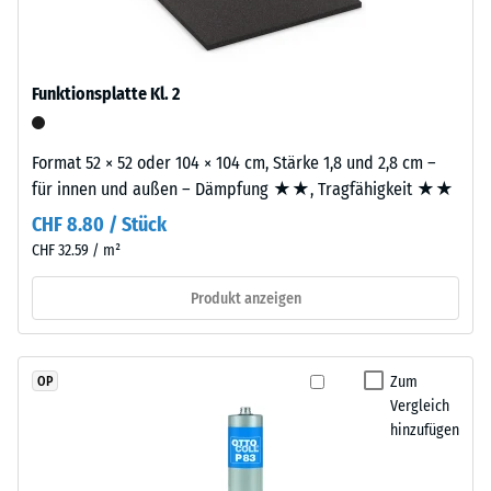
durchgefärbtem
2
und
schadstofffreiem
=
EPDM-
Funktionsplatte Kl. 2
780
Granulat
bis
(Ethylen-
Format 52 × 52 oder 104 × 104 cm, Stärke 1,8 und 2,8 cm –
Propylen-
840
für innen und außen – Dämpfung ★★, Tragfähigkeit ★★
Dien-
kg/m³
Kautschuk),
CHF 8.80 / Stück
gebunden
CHF 32.59 / m²
mit
Polyurethan.
Produkt anzeigen
/ 5
Die
Nutzschicht
ist
Zum
OP
offenporig
Vergleich
angelegt.
hinzufügen
Die
Die
scheinbare
Basisschicht