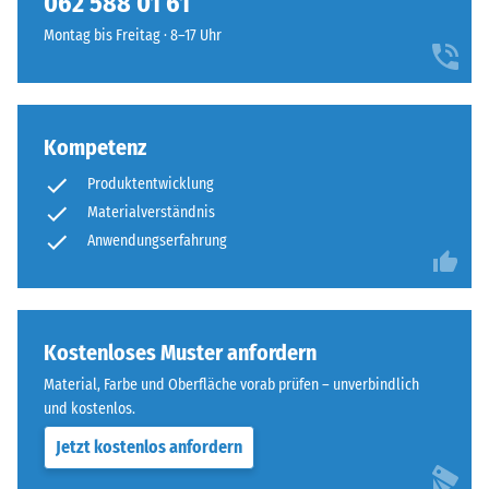
062 588 01 61
steht
runde
beispielsweise
Montag bis Freitag · 8–17 Uhr
Zahnform
der
sorgt
Skalenwert
für
2
einen
für
Kompetenz
besonders
eine
stabilen
scheinbare
Produktentwicklung
Plattenverbund
Dichte
Materialverständnis
und
zwischen
Anwendungserfahrung
verhindert
780
ein
und
Aufeinanderrutschen
840
der
kg/m³.
Kostenloses Muster anfordern
Zähne.
Die
Diese
Material, Farbe und Oberfläche vorab prüfen – unverbindlich
physikalische
Platte
und kostenlos.
Dichte,
ist
auch
Jetzt kostenlos anfordern
als
als
Deckplatte