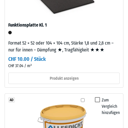
Produkten
Tyres"
von
–
WARCO
das
liegt
Funktionsplatte Kl. 1
Granulat
dieser
stammt
Wert
aus
Format 52 × 52 oder 104 × 104 cm, Stärke 1,8 und 2,8 cm –
typischerweise
dem
nur für innen – Dämpfung ★, Tragfähigkeit ★★★
zwischen
Recycling
600
CHF 10.00 / Stück
von
und
CHF 37.04 / m²
Altreifen.
1250
Die
kg/m³.
Produkt anzeigen
Basisschicht
Um
wird
die
mit
scheinbare
Zum
AD
Standarddichte
Dichte
Vergleich
gepresst.
eines
hinzufügen
bestimmten
Produkts
Einbau