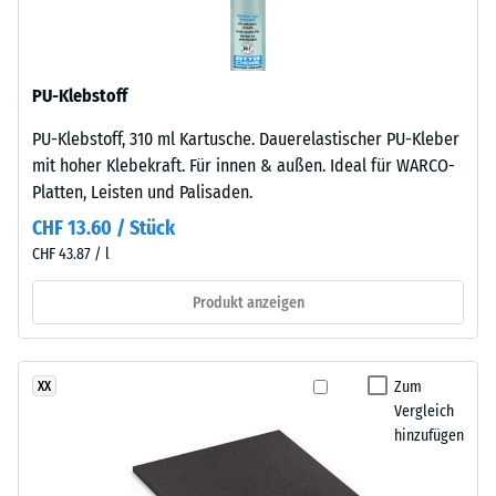
Dichte
besteht
eines
aus
Materials
gereinigtem,
beschreibt
PU-Klebstoff
schwarzem
das
ELT-
Verhältnis
PU-Klebstoff, 310 ml Kartusche. Dauerelastischer PU-Kleber
Gummigranulat
seiner
mit hoher Klebekraft. Für innen & außen. Ideal für WARCO-
mittlerer
Masse
Platten, Leisten und Palisaden.
Körnung,
zu
CHF 13.60 / Stück
gebunden
seinem
CHF 43.87 / l
mit
Gesamtvolumen,
Polyurethan.
einschließlich
Produkt anzeigen
Die
aller
Abkürzung
Poren,
ELT
Hohlräume
Zum
XX
steht
und
Vergleich
für
Lufteinschlüsse.
hinzufügen
„End
Bei
of
den
Life