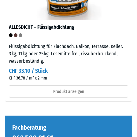
anschaulich
–
darzustellen,
Verarbeitung
verwendet
–
ALLESDICHT – Flüssigabdichtung
WARCO
Montage
eine
Skala
Die
Flüssigabdichtung für Flachdach, Balkon, Terrasse, Keller.
von
Puzzleverzahnung
3 kg, 11 kg oder 25 kg. Lösemittelfrei, rissüberbrückend,
1
ist
wasserbeständig.
bis
mit
CHF 33.10 / Stück
5,
gerundeten,
CHF 36.78 / m² x 2 mm
wobei
wellenförmigen
jeder
Zähnen
Produkt anzeigen
Skalenwert
an
einem
allen
bestimmten
vier
Dichtebereich
Seiten
entspricht.
ausgebildet.
Fachberatung
So
Die