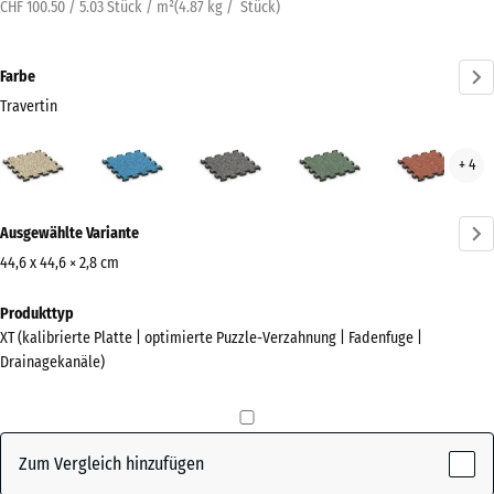
CHF 100.50 / 5.03 Stück / m²
(
4.87
kg
/ Stück)
Farbe
Travertin
Travertin
Atlantik
Dunkelgrauer
Englischer
Feue
+ 4
(active)
Granit
Rasen
Mehr
Ausgewählte Variante
Informationen
zu
44,6 x 44,6 × 2,8 cm
den
Abmessungen
Produkttyp
Farben?
für
XT (kalibrierte Platte | optimierte Puzzle-Verzahnung | Fadenfuge |
den
Farbpalette
Drainagekanäle)
Versand
anzeigen
485
(active)
Travertin
x
485
Zum Vergleich hinzufügen
x