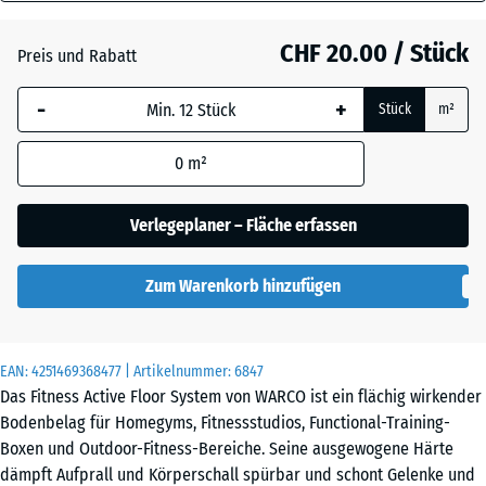
28
Atlantik
mm
CHF 20.00 / Stück
Preis und Rabatt
Die gewählte, blau
Dunkelgrauer
-
+
Stück
m²
umrandete
Granit
Abmessung wird
0
m²
(sofern in den
Produktdaten nicht
Englischer
anders angegeben)
Verlegeplaner – Fläche erfassen
Rasen
für die
Bedarfsberechnung
Zum Warenkorb hinzufügen
verwendet.
Feuersglut
44,6
x
EAN:
4251469368477
| Artikelnummer:
6847
44,6
Grauer
Das Fitness Active Floor System von WARCO ist ein flächig wirkender
×
Granit
Bodenbelag für Homegyms, Fitnessstudios, Functional-Training-
2,8
Boxen und Outdoor-Fitness-Bereiche. Seine ausgewogene Härte
cm
dämpft Aufprall und Körperschall spürbar und schont Gelenke und