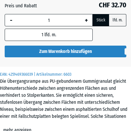
55
CHF 32.70
Preis und Rabatt
mm
-
+
Die gewählte, blau
Stück
lfd. m.
umrandete
Abmessung wird
1
lfd. m.
(sofern in den
Produktdaten nicht
Zum Warenkorb hinzufügen
anders angegeben)
für die
Bedarfsberechnung
EAN:
4251469366039
| Artikelnummer:
6603
verwendet.
Die Übergangsrampe aus PU-gebundenem Gummigranulat gleicht
Höhenunterschiede zwischen angrenzenden Flächen aus und
100
verhindert so Stolperkanten. Sie ermöglicht einen sicheren,
×
stufenlosen Übergang zwischen Flächen mit unterschiedlichem
25
Niveau, beispielsweise zwischen einem asphaltierten Schulhof und
cm
einer mit Fallschutzplatten belegten Spielinsel. Solche Situationen
| 1
entstehen, wenn auf einem Teilbereich einer befestigten Fläche ein
<
mehr anzeigen
zusätzlicher Bodenbelag verlegt wird.
10