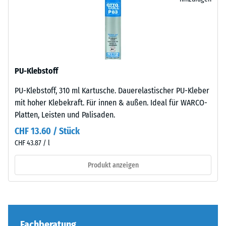
unauffällig
1 = bis 780
Produktvergleich
cm
in
kg/m³
ausgewählt.
moderne
Außenanlagen
Stoß-, Schwingungs-
100
und
und
×
Trittschalldämmung
industriell
PU-Klebstoff
25
– Skalenwert 4 =
geprägte
starke Dämpfung
cm
- CHF 11.10
Bereiche
PU-Klebstoff, 310 ml Kartusche. Dauerelastischer PU-Kleber
| 1
ein.
Abriebfestigkeit
mit hoher Klebekraft. Für innen & außen. Ideal für WARCO-
< 6
- Beständigkeit
Platten, Leisten und Palisaden.
cm
gegen
Material
CHF 13.60 / Stück
abrasiven
–
CHF 43.87 / l
Verschleiß -
Bestandteile
Skalenwert 4 =
100
und
Produkt anzeigen
"hervorragend"
×
Aufbau
(BS 7188)
25
cm
- CHF 8.30
Wasserdurchlässigkeit
Das
| 1
(EN 12616) -
Produkt
< 7
Skalenwert 5 =
Fachberatung