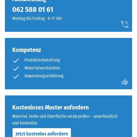
besteht
cm
Infiltration ca. 1000
062 588 01 61
aus
mm/h (1000 l/h/m²)
gereinigtem
Montag bis Freitag · 8–17 Uhr
Frostbeständig
ELT-
100
Druckfestigkeit
Granulat
×
mit
-
25
einer
cm
- CHF 5.70
Kompetenz
Skalenwert
Körnung
| 1
2
Produktentwicklung
von
< 8
fein
Materialverständnis
=
cm
bis
Anwendungserfahrung
ca.
mittel
0,75
sowie
100
einem
mm
×
Polyurethan-
Kostenloses Muster anfordern
25
verbleibende
Bindemittel.
cm
- CHF 3.10
Material, Farbe und Oberfläche vorab prüfen – unverbindlich
Eindellung
ELT
| 1
und kostenlos.
steht
nach
< 9
Jetzt kostenlos anfordern
für
cm