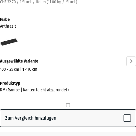
CHF 32.70 / 1 Stück / lfd. m.
(
11.00
kg
/ Stück)
Farbe
Anthrazit
Anthrazit
(active)
Ausgewählte Variante
100 × 25 cm | 1 < 10 cm
Abmessungen
Produkttyp
für
RM (Rampe | Kanten leicht abgerundet)
den
Versand
1000
x
Zum Vergleich hinzufügen
250
x