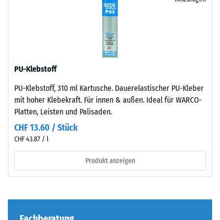
unauffällig
2 = 780 bis
Produktvergleich
in
840 kg/m³
ausgewählt.
moderne
100
Außenanlagen
Stoß-, Schwingungs-
×
und
und
25
Trittschalldämmung
industriell
PU-Klebstoff
cm
– Skalenwert 4 =
- CHF 2.80
geprägte
starke Dämpfung
| 1
Bereiche
PU-Klebstoff, 310 ml Kartusche. Dauerelastischer PU-Kleber
< 6
ein.
Abriebfestigkeit
mit hoher Klebekraft. Für innen & außen. Ideal für WARCO-
cm
- Beständigkeit
Platten, Leisten und Palisaden.
gegen
Material
CHF 13.60 / Stück
abrasiven
–
CHF 43.87 / l
100
Verschleiß -
Bestandteile
Skalenwert 4 =
×
und
Produkt anzeigen
"hervorragend"
25
Aufbau
(BS 7188)
cm
+ CHF 2.60
| 1
Wasserdurchlässigkeit
Das
< 8
(EN 12616) -
Produkt
cm
Skalenwert 4 =
Fachberatung