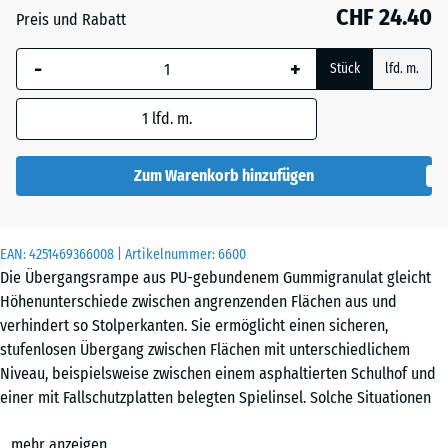
48
CHF 24.40
Preis und Rabatt
mm
-
+
Die gewählte, blau
Stück
lfd. m.
umrandete
Abmessung wird
1
lfd. m.
(sofern in den
Produktdaten nicht
Zum Warenkorb hinzufügen
anders angegeben)
für die
Bedarfsberechnung
EAN:
4251469366008
| Artikelnummer:
6600
verwendet.
Die Übergangsrampe aus PU-gebundenem Gummigranulat gleicht
Höhenunterschiede zwischen angrenzenden Flächen aus und
100
verhindert so Stolperkanten. Sie ermöglicht einen sicheren,
×
stufenlosen Übergang zwischen Flächen mit unterschiedlichem
25
Niveau, beispielsweise zwischen einem asphaltierten Schulhof und
cm
einer mit Fallschutzplatten belegten Spielinsel. Solche Situationen
| 1
entstehen, wenn auf einem Teilbereich einer befestigten Fläche ein
< 7
mehr anzeigen
zusätzlicher Bodenbelag verlegt wird.
cm