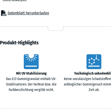
Geometrie und Varianten
Die Rampe ist 100 cm lang und 25 cm breit. An der flachen Seite
Datenblatt herunterladen
beträgt die Höhe 1 cm. Diese Mindesthöhe stellt sicher, dass auch
100
an der dünnsten Stelle ausreichend Material vorhanden ist und die
×
Keilkante dauerhaft stabil bleibt. Die gegenüberliegende Seite ist in
25
den Varianten 3, 4, 4,5, 5, 6, 7, 8, 9 und 10 cm erhältlich. Dadurch lässt
cm
- CHF 9.50
sich die Rampe exakt an die Aufbauhöhe angrenzender Beläge,
| 1
Produkt-Highlights
etwa von Fitnessmatten oder Fallschutzplatten, anpassen.
< 3
Typische Einsatzbereiche
cm
Vorteile
Mit der Übergangsrampe lässt sich ein stufenloser Übergang
zwischen Flächen unterschiedlicher Höhe herstellen. Darüber hinaus
kann sie überall dort verwendet werden, wo Schwellen, Kanten oder
100
Mit UV-Stabilisierung
Toxikologisch unbedenkli
andere Höhenunterschiede überbrückt werden müssen. Dies ist
×
Das ELT-Gummigranulat enthält UV-
Keine unzulässigen Schadstoffem
beispielsweise bei Türschwellen, Terrassentüren oder Bordsteinen
25
Stabilisatoren. Der Farbton bzw. die
anfänglicher Gummigeruch nimm
der Fall. Die Übergangsrampe kann sowohl im Freien als auch in
cm
- CHF 7.70
Farbbeschichtung vergilbt nicht.
Zeit ab.
Gebäuden verwendet werden.
| 1
Material und Oberfläche
< 4
Die Rampe wird aus PU-gebundenem Gummigranulat mit mittlerer
cm