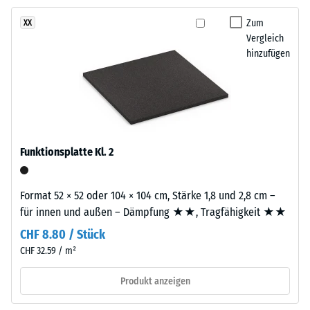
Zum
XX
Rutschhemmung
Dieses
Vergleich
(EN 16165) -
Produkt
hinzufügen
Skalenwert 4 =
ist
mittlerer
zweilagig
Akzeptanzwinkel
aufgebaut.
ca. 16°, Gruppe
Die
R10
ca.
Wärmedämmung -
3
Funktionsplatte Kl. 2
Skalenwert 3 =
mm
Wärmeleitfähigkeit
starke
ca. 0,11 W/(m·K)
Nutzschicht
Format 52 × 52 oder 104 × 104 cm, Stärke 1,8 und 2,8 cm –
besteht
Frostbeständig
für innen und außen – Dämpfung ★★, Tragfähigkeit ★★
aus
Scheinbare
CHF 8.80 / Stück
neu
CHF 32.59 / m²
Dichte
hergestelltem,
durchgefärbtem
-
Produkt anzeigen
und
Skalenwert
schadstofffreiem