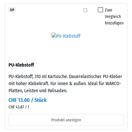
2
EPDM-
Zum
OP
Granulat
=
Vergleich
(Ethylen-
780
hinzufügen
Propylen-
bis
Dien-
Kautschuk),
840
gebunden
kg/m³
mit
Polyurethan.
PU-Klebstoff
Die
PU-Klebstoff, 310 ml Kartusche. Dauerelastischer PU-Kleber
Nutzschicht
/ 5
mit hoher Klebekraft. Für innen & außen. Ideal für WARCO-
ist
Platten, Leisten und Palisaden.
offenporig
angelegt.
CHF 13.60 / Stück
Die
CHF 43.87 / l
Basisschicht
Die
besteht
Produkt anzeigen
scheinbare
aus
Dichte