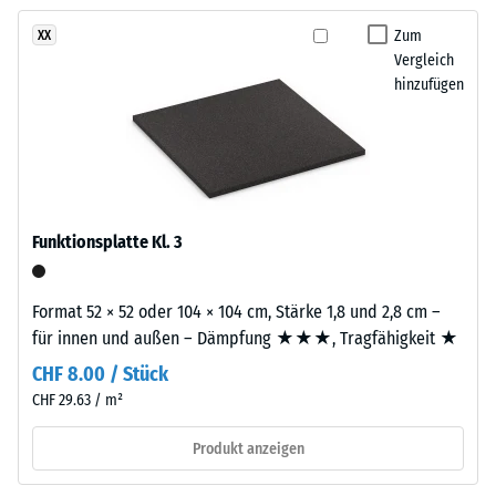
kein
sowie
– Skalenwert 3 =
Produkt
deutliche Dämpfung
Anthrazit
Zum
XX
für
Vergleich
und
Rutschfestigkeit Klasse
den
hinzufügen
erzeugt
DS (EN 14041) -
Produktvergleich
ein
Skalenwert 5 =
ausgewählt.
lebendiges,
Gleitreibungskoeffizient
natürlich
ca. 0,6
wirkendes
Abriebfestigkeit
Farbbild
- Beständigkeit
Funktionsplatte Kl. 3
wie
gegen
geschliffener
abrasiven
Stein.
Verschleiß -
Format 52 × 52 oder 104 × 104 cm, Stärke 1,8 und 2,8 cm –
Skalenwert 2 =
für innen und außen – Dämpfung ★★★, Tragfähigkeit ★
"gut" (BS 7188)
Material
CHF 8.00 / Stück
–
Wasserdurchlässigkeit
CHF 29.63 / m²
Bestandteile
(EN 12616) -
Skalenwert 4 =
und
Produkt anzeigen
Infiltration ca. 600
Aufbau
mm/h (600 l/h/m²)