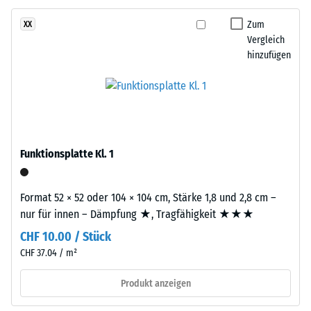
gereinigtem,
eines
schwarzem
Zum
XX
Materials
ELT-
Vergleich
beschreibt
Gummigranulat
hinzufügen
das
mittlerer
Verhältnis
Körnung,
seiner
gebunden
Masse
mit
zu
Polyurethan.
seinem
Die
Funktionsplatte Kl. 1
Gesamtvolumen,
Abkürzung
einschließlich
ELT
aller
Format 52 × 52 oder 104 × 104 cm, Stärke 1,8 und 2,8 cm –
steht
Poren,
nur für innen – Dämpfung ★, Tragfähigkeit ★★★
für
Hohlräume
CHF 10.00 / Stück
„End
und
of
CHF 37.04 / m²
Lufteinschlüsse.
Life
Bei
Produkt anzeigen
Tyres"
den
–
Produkten