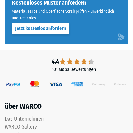
ausgebildet.
Kostenloses Muster anfordern
beispielsweise
Die
der
Material, Farbe und Oberfläche vorab prüfen – unverbindlich
runde
und kostenlos.
Skalenwert
Zahnform
2
Jetzt kostenlos anfordern
sorgt
für
für
eine
einen
scheinbare
besonders
Dichte
stabilen
4.4
zwischen
Plattenverbund
780
101 Maps Bewertungen
und
und
verhindert
840
ein
kg/m³.
Aufeinanderrutschen
Die
der
physikalische
über WARCO
Zähne.
Dichte,
Diese
Das Unternehmen
auch
Platte
als
WARCO Gallery
ist
Massendichte