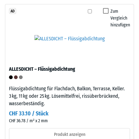
das
von
Granulat
Zum
AD
WARCO
Vergleich
stammt
liegt
hinzufügen
aus
dieser
dem
Wert
Recycling
typischerweise
von
zwischen
Altreifen.
600
Die
und
ALLESDICHT – Flüssigabdichtung
Basisschicht
1250
wird
kg/m³.
mit
Flüssigabdichtung für Flachdach, Balkon, Terrasse, Keller.
Um
Standarddichte
3 kg, 11 kg oder 25 kg. Lösemittelfrei, rissüberbrückend,
die
gepresst.
wasserbeständig.
scheinbare
Dichte
CHF 33.10 / Stück
eines
Einbau
CHF 36.78 / m² x 2 mm
bestimmten
–
Produkts
Verarbeitung
Produkt anzeigen