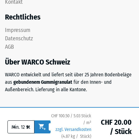
Kontakt
als
bezeichnet,
Deckplatte
gibt
Rechtliches
in
hingegen
einem
das
Impressum
Schichtsystem
Verhältnis
Datenschutz
konzipiert:
der
AGB
Eine
Masse
oder
eines
Über WARCO Schweiz
mehrere
Stoffes
Lagen
zu
WARCO entwickelt und liefert seit über 25 Jahren Bodenbeläge
werden
seinem
aus
gebundenem Gummigranulat
für den Innen- und
übereinander
reinen
Außenbereich. Lieferung in alle Kantone.
verlegt,
Materialvolumen
die
ohne
Puzzleverzahnung
Berücksichtigung
hält
CHF 100.50 / 5.03 Stück
von
CHF 20.00
die
/ m²
-
+
Hohlräumen
zzgl. Versandkosten
obere
/ Stück
an.
(
4.87
kg
/ Stück)
Ihr sicherer Bodenbelag.
Schicht