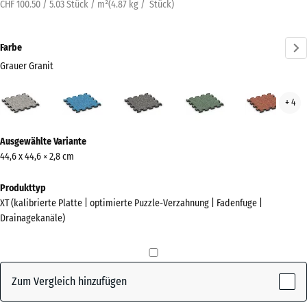
CHF 100.50 / 5.03 Stück / m²
(
4.87
kg
/ Stück)
Farbe
Grauer Granit
Grauer
Atlantik
Dunkelgrauer
Englischer
Feue
+ 4
Granit
Granit
Rasen
(active)
Mehr
Ausgewählte Variante
Informationen
44,6 x 44,6 × 2,8 cm
zu
den
Produkttyp
Farben?
XT (kalibrierte Platte | optimierte Puzzle-Verzahnung | Fadenfuge |
Drainagekanäle)
Farbpalette
anzeigen
Grauer
Zum Vergleich hinzufügen
(active)
Granit