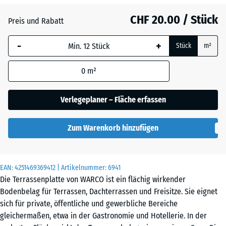
CHF 20.00 / Stück
Atlantik
Preis und Rabatt
-
+
Stück
m²
Dunkelgrauer
Granit
0
m²
Verlegeplaner – Fläche erfassen
Englischer
Rasen
Zum Warenkorb hinzufügen
Feuersglut
EAN:
4251469369412
| Artikelnummer:
6941
Die Terrassenplatte von WARCO ist ein flächig wirkender
Bodenbelag für Terrassen, Dachterrassen und Freisitze. Sie eignet
Lavendel
sich für private, öffentliche und gewerbliche Bereiche
gleichermaßen, etwa in der Gastronomie und Hotellerie. In der