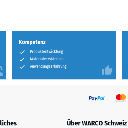
olumen,
eßlich
Kompetenz
me
Produktentwicklung
Materialverständnis
chlüsse.
Anwendungserfahrung
en
liches
Über WARCO Schweiz
rweise