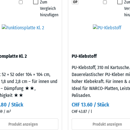
Zum
Zu
OP
stigkeit - Beständigkeit gegen abrasiven Verschleiß - Skalenwert 2 = "gut" (BS
Produkt
Vergleich
Ver
für
urchlässigkeit (EN 12616) - Skalenwert 4 = Infiltration ca. 600 mm/h (600 l/h/
hinzufügen
hin
den
emmung (EN 16165) - Skalenwert 4 = mittlerer Akzeptanzwinkel ca. 16°, Gruppe
Produktvergleich
ausgewählt.
mmung - Skalenwert 3 = Wärmeleitfähigkeit ca. 0,11 W/(m·K)
ständig
nbare
onsplatte Kl. 2
PU-Klebstoff
e
PU-Klebstoff, 310 ml Kartusche.
 52 × 52 oder 104 × 104 cm,
Dauerelastischer PU-Kleber mi
nwert
 1,8 und 2,8 cm – für innen und
hoher Klebekraft. Für innen & 
 – Dämpfung ★★,
Ideal für WARCO-Platten, Leis
ähigkeit ★★
Palisaden.
.80 / Stück
CHF 13.60 / Stück
59 / m²
CHF 43.87 / l
Produkt anzeigen
Produkt anzeigen