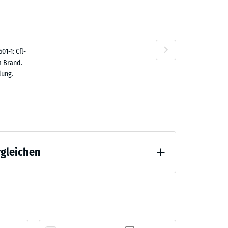
1-1: Cfl-
n
m Brand.
lung.
rgleichen