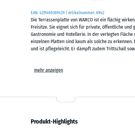
EAN:
4251469369429
| Artikelnummer:
6942
Die Terrassenplatte von WARCO ist ein flächig wirk
Freisitze. Sie eignet sich für private, öffentliche u
Gastronomie und Hotellerie. In der verlegten Fläche
einzelnen Platten sind kaum als solche zu erkennen. 
und ist pflegeleicht. Er dämpft zudem Trittschall sow
Einfache Verlegung
mehr anzeigen
Die Platten werden schwimmend, also ohne weitere 
Untergrund verlegt. Die kalibrierte Puzzleverzahnung 
zusammen und ist dank der fehlenden Fase in der Fl
Stich- oder Kreissäge vorgenommen werden. Einzelne
oder ergänzen.
Komfortabel und sicher
Produkt-Highlights
Die Terrassenfliese bietet besonderen Komfort. Sie