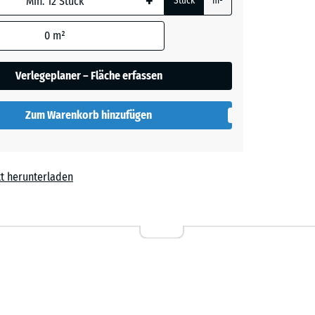
+
Stück
m²
rauer
0
m²
Verlegeplaner – Fläche erfassen
lut
Zum Warenkorb hinzufügen
t herunterladen
l