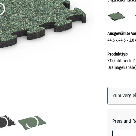
Englischer Rase
Engli
Rase
(acti
Mehr
Ausgewählte Va
Informationen
44,6 x 44,6 × 2,8
zu
den
Produkttyp
Farben?
XT (kalibrierte 
Drainagekanäle
Farbpalett
anzeigen
Englisc
Zum Verglei
(a
Rasen
Atlantik
Preis und R