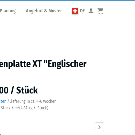
 Planung
Angebot & Muster
DE
enplatte XT "Englischer
00 / Stück
sten
/
Lieferung in ca.
4-6 Wochen
3 Stück / m²
(
4.87
kg
/ Stück)