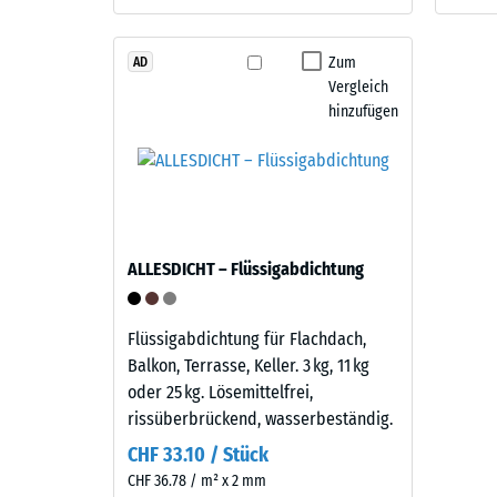
Material
kg/m³
–
Bestandteile
Zum
AD
und
Vergleich
Aufbau
hinzufügen
2 / 5
Dieses
Produkt
ist
zweilagig
Die
ALLESDICHT – Flüssigabdichtung
aufgebaut.
scheinb
Die
Dichte
ca.
Flüssigabdichtung für Flachdach,
eines
3
Balkon, Terrasse, Keller. 3 kg, 11 kg
Material
mm
oder 25 kg. Lösemittelfrei,
beschrei
starke
rissüberbrückend, wasserbeständig.
das
Nutzschicht
Verhältn
CHF 33.10 / Stück
besteht
seiner
CHF 36.78 / m² x 2 mm
aus