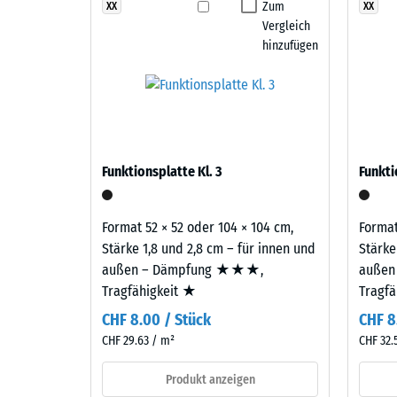
Englischer
Zum
XX
XX
Abriebfe
Vergleich
Rasen
Wasserd
hinzufügen
vereint
verschiedene
Rutschh
Grün-
Wärmedä
und
Dunkelgrüntöne
Frostbe
zu
Schei
Funktionsplatte Kl. 3
Funkti
einem
Dicht
satten,
-
dichten
Format 52 × 52 oder 104 × 104 cm,
Format
Farbbild,
Skale
Stärke 1,8 und 2,8 cm – für innen und
Stärke
das
außen – Dämpfung ★★★,
außen
2
an
Tragfähigkeit ★
Tragf
=
gepflegten
CHF 8.00 / Stück
CHF 8
Rasen
780
CHF 29.63 / m²
CHF 32.
erinnert.
bis
Produkt anzeigen
840