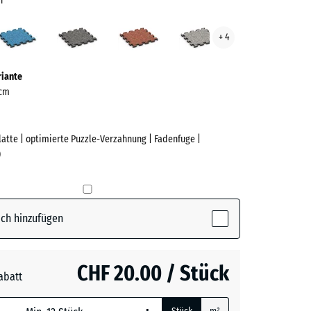
n
scher
Atlantik
Dunkelgrauer
Feuersglut
Grauer
+ 4
n
Granit
Granit
ve)
riante
 cm
Platte | optimierte Puzzle-Verzahnung | Fadenfuge |
)
e
her
ch hinzufügen
ctive)
CHF 20.00 / Stück
abatt