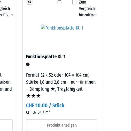
m
Zum
XX
 7188)
gleich
Vergleich
m²)
zufügen
hinzufügen
 R10
Funktionsplatte Kl. 1
t
Format 52 × 52 oder 104 × 104 cm,
außen.
Stärke 1,8 und 2,8 cm – nur für innen
ten und
– Dämpfung ★, Tragfähigkeit
★★★
CHF 10.00 / Stück
CHF 37.04 / m²
Produkt anzeigen