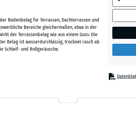
-
Dunkelg
Granit
ender Bodenbelag für Terrassen, Dachterrassen und
nd gewerbliche Bereiche gleichermaßen, etwa in der
 wirkt der Terrassenbelag wie aus einem Guss: Die
Feuersg
Der Belag ist wasserdurchlässig, trocknet rasch ab
ie Schleif- und Rollgeräusche.
Grauer
Granit
Befestigung, auf einem ebenen und tragfähigen
Datenblat
passt exakt ineinander, hält die Platten sicher
Lavende
äche kaum erkennbar. Zuschnitte können mit einer
 Platten lassen sich jederzeit ausbauen, tauschen
Rattan
Lounge
 ist angenehm zum Gehen, Stehen und Sitzen und