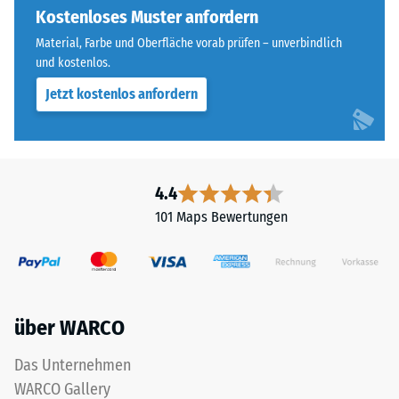
ausgebildet.
Kostenloses Muster anfordern
steht
Die
beispielsweise
Material, Farbe und Oberfläche vorab prüfen – unverbindlich
runde
der
und kostenlos.
Zahnform
Skalenwert
Jetzt kostenlos anfordern
sorgt
2
für
für
einen
eine
besonders
scheinbare
stabilen
4.4
Dichte
Plattenverbund
zwischen
101 Maps Bewertungen
und
780
verhindert
und
ein
840
Aufeinanderrutschen
kg/m³.
der
Die
über WARCO
Zähne.
physikalische
Diese
Dichte,
Das Unternehmen
Platte
auch
WARCO Gallery
ist