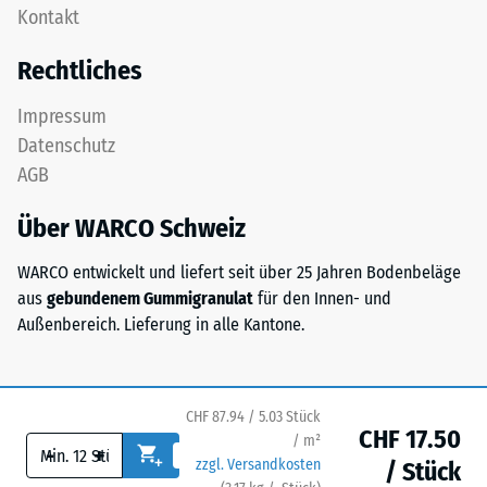
als
Kontakt
als
Massendichte
Deckplatte
bezeichnet,
Rechtliches
in
gibt
einem
hingegen
Impressum
Schichtsystem
das
Datenschutz
konzipiert:
Verhältnis
AGB
Eine
der
oder
Masse
Über WARCO Schweiz
mehrere
eines
Lagen
Stoffes
WARCO entwickelt und liefert seit über 25 Jahren Bodenbeläge
werden
zu
aus
gebundenem Gummigranulat
für den Innen- und
übereinander
seinem
Außenbereich. Lieferung in alle Kantone.
verlegt,
reinen
die
Materialvolumen
Puzzleverzahnung
ohne
hält
CHF 87.94 / 5.03 Stück
Berücksichtigung
CHF 17.50
die
/ m²
-
+
von
zzgl. Versandkosten
obere
/ Stück
Hohlräumen