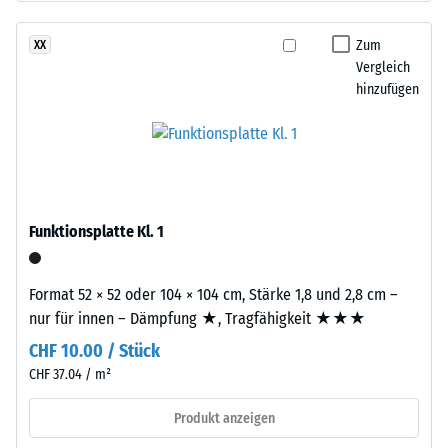
gereinigtem,
Dichte
schwarzem
Zum
XX
eines
ELT-
Vergleich
Materials
Gummigranulat
hinzufügen
beschreibt
mittlerer
das
Körnung,
Verhältnis
gebunden
seiner
mit
Masse
Polyurethan.
zu
Die
Funktionsplatte Kl. 1
seinem
Abkürzung
Gesamtvolumen,
ELT
einschließlich
Format 52 × 52 oder 104 × 104 cm, Stärke 1,8 und 2,8 cm –
steht
aller
nur für innen – Dämpfung ★, Tragfähigkeit ★★★
für
Poren,
CHF 10.00 / Stück
„End
Hohlräume
of
CHF 37.04 / m²
und
Life
Lufteinschlüsse.
Produkt anzeigen
Tyres"
Bei
–