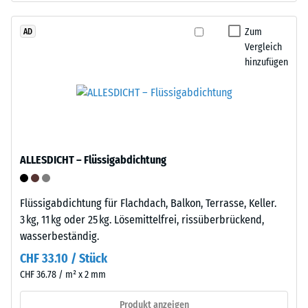
den
das
Produkten
Granulat
Zum
AD
von
Vergleich
stammt
WARCO
hinzufügen
aus
liegt
dem
dieser
Recycling
Wert
von
typischerweise
Altreifen.
zwischen
Die
600
ALLESDICHT – Flüssigabdichtung
Basisschicht
und
wird
1250
mit
kg/m³.
Flüssigabdichtung für Flachdach, Balkon, Terrasse, Keller.
Standarddichte
Um
3 kg, 11 kg oder 25 kg. Lösemittelfrei, rissüberbrückend,
gepresst.
die
wasserbeständig.
scheinbare
CHF 33.10 / Stück
Dichte
Einbau
CHF 36.78 / m² x 2 mm
eines
–
bestimmten
Verarbeitung
Produkt anzeigen