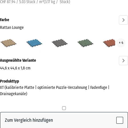
CHF 87.94 / 5.03 Stück / m²
(
3.17
kg
/ Stück)
Farbe
Rattan Lounge
Rattan
Atlantik
Dunkelgrauer
Englischer
Feue
+ 4
Lounge
Granit
Rasen
(active)
Mehr
Ausgewählte Variante
Informationen
zu
44,6 x 44,6 x 1,8 cm
den
Abmessungen
Produkttyp
Farben?
für
XT (kalibrierte Platte | optimierte Puzzle-Verzahnung | Fadenfuge |
den
Farbpalette
Drainagekanäle)
Versand
anzeigen
485
Rattan
x
(active)
Lounge
485
Zum Vergleich hinzufügen
x