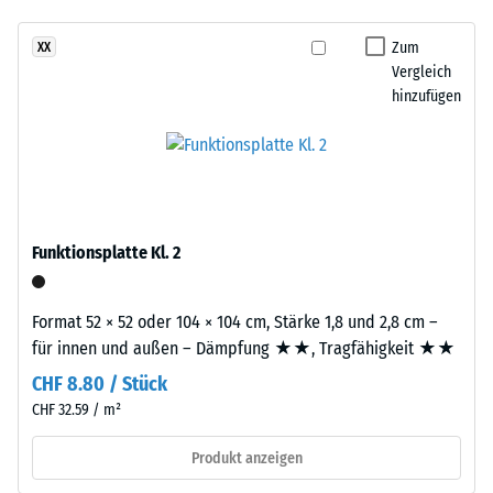
Infiltration ca. 600
mm/h (600 l/h/m²)
Zum
XX
Dieses
Vergleich
Rutschhemmung
Produkt
hinzufügen
(EN 16165) -
ist
Skalenwert 4 =
zweilagig
mittlerer
aufgebaut.
Akzeptanzwinkel
Die
ca. 16°, Gruppe
ca.
R10
3
Funktionsplatte Kl. 2
Wärmedämmung -
mm
Skalenwert 2 =
starke
Wärmeleitfähigkeit
Nutzschicht
Format 52 × 52 oder 104 × 104 cm, Stärke 1,8 und 2,8 cm –
ca. 0,12 W/(m·K)
besteht
für innen und außen – Dämpfung ★★, Tragfähigkeit ★★
aus
Frostbeständig
CHF 8.80 / Stück
neu
Scheinbare
CHF 32.59 / m²
hergestelltem,
Dichte
durchgefärbtem
Produkt anzeigen
und
-