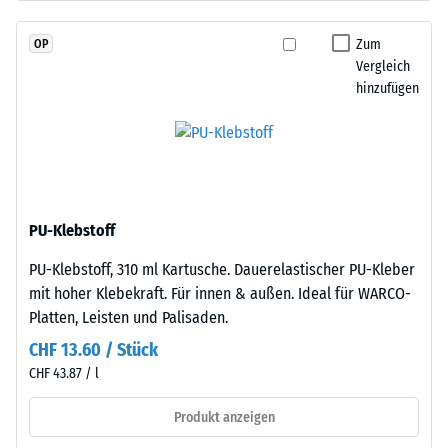
schadstofffreiem
Skalenwert
EPDM-
Zum
OP
2
Granulat
Vergleich
(Ethylen-
=
hinzufügen
Propylen-
780
Dien-
bis
Kautschuk),
gebunden
840
mit
kg/m³
Polyurethan.
PU-Klebstoff
Die
PU-Klebstoff, 310 ml Kartusche. Dauerelastischer PU-Kleber
Nutzschicht
mit hoher Klebekraft. Für innen & außen. Ideal für WARCO-
ist
/ 5
Platten, Leisten und Palisaden.
offenporig
angelegt.
CHF 13.60 / Stück
Die
CHF 43.87 / l
Basisschicht
besteht
Produkt anzeigen
Die
aus
scheinbare