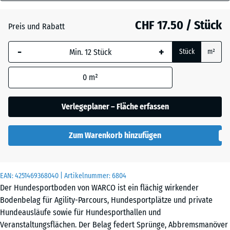
18
mm
Atlantik
CHF 17.50 / Stück
Preis und Rabatt
Die gewählte, blau
-
+
Stück
m²
umrandete
Dunkelgrauer
Abmessung wird
Granit
0
m²
(sofern in den
Produktdaten nicht
anders angegeben)
Verlegeplaner – Fläche erfassen
Englischer
für die
Rasen
Bedarfsberechnung
Zum Warenkorb hinzufügen
verwendet.
44,6
Feuersglut
x
EAN:
4251469368040
| Artikelnummer:
6804
44,6
Der Hundesportboden von WARCO ist ein flächig wirkender
x
Bodenbelag für Agility-Parcours, Hundesportplätze und private
1,8
Grauer
Hundeausläufe sowie für Hundesporthallen und
cm
Granit
Veranstaltungsflächen. Der Belag federt Sprünge, Abbremsmanöver