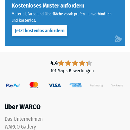
ausgebildet.
Kostenloses Muster anfordern
steht
Die
beispielsweise
Material, Farbe und Oberfläche vorab prüfen – unverbindlich
runde
der
und kostenlos.
Zahnform
Skalenwert
Jetzt kostenlos anfordern
sorgt
2
für
für
einen
eine
besonders
scheinbare
stabilen
4.4
Dichte
Plattenverbund
zwischen
101 Maps Bewertungen
und
780
verhindert
und
ein
840
Aufeinanderrutschen
kg/m³.
der
Die
über WARCO
Zähne.
physikalische
Diese
Dichte,
Das Unternehmen
Platte
auch
WARCO Gallery
ist