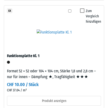
gereinigtem,
Dichte
schwarzem
Zum
XX
eines
ELT-
Vergleich
Materials
Gummigranulat
hinzufügen
beschreibt
mittlerer
das
Körnung,
Verhältnis
gebunden
seiner
mit
Masse
Polyurethan.
zu
Die
Funktionsplatte Kl. 1
seinem
Abkürzung
Gesamtvolumen,
ELT
einschließlich
Format 52 × 52 oder 104 × 104 cm, Stärke 1,8 und 2,8 cm –
steht
aller
nur für innen – Dämpfung ★, Tragfähigkeit ★★★
für
Poren,
CHF 10.00 / Stück
„End
Hohlräume
of
CHF 37.04 / m²
und
Life
Lufteinschlüsse.
Produkt anzeigen
Tyres"
Bei
–