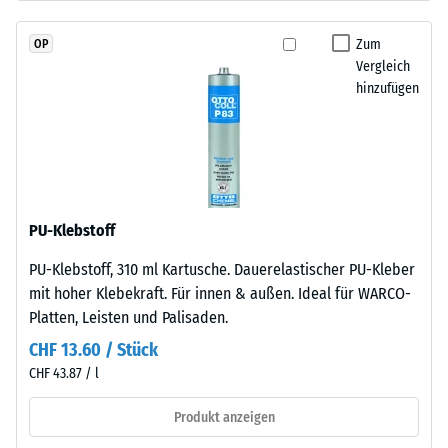
schadstofffreiem
Skalenwert
EPDM-
Zum
OP
2
Granulat
Vergleich
(Ethylen-
=
hinzufügen
Propylen-
780
Dien-
bis
Kautschuk),
gebunden
840
mit
kg/m³
Polyurethan.
PU-Klebstoff
Die
PU-Klebstoff, 310 ml Kartusche. Dauerelastischer PU-Kleber
Nutzschicht
mit hoher Klebekraft. Für innen & außen. Ideal für WARCO-
ist
/ 5
Platten, Leisten und Palisaden.
offenporig
angelegt.
CHF 13.60 / Stück
Die
CHF 43.87 / l
Basisschicht
besteht
Produkt anzeigen
Die
aus
scheinbare