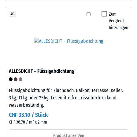
den
das
Produkten
Granulat
Zum
AD
von
Vergleich
stammt
WARCO
hinzufügen
aus
liegt
dem
dieser
Recycling
Wert
von
typischerweise
Altreifen.
zwischen
Die
600
ALLESDICHT – Flüssigabdichtung
Basisschicht
und
wird
1250
mit
kg/m³.
Flüssigabdichtung für Flachdach, Balkon, Terrasse, Keller.
Standarddichte
Um
3 kg, 11 kg oder 25 kg. Lösemittelfrei, rissüberbrückend,
gepresst.
die
wasserbeständig.
scheinbare
CHF 33.10 / Stück
Dichte
Einbau
CHF 36.78 / m² x 2 mm
eines
–
bestimmten
Verarbeitung
Produkt anzeigen