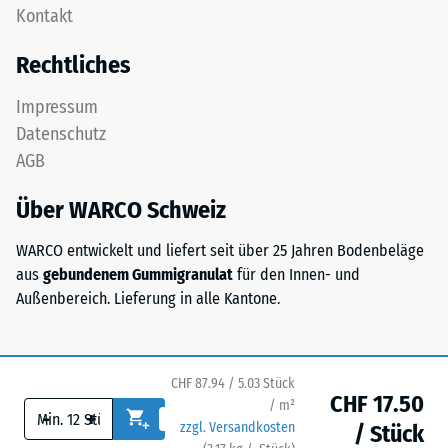
als
Kontakt
als
Massendichte
Deckplatte
bezeichnet,
Rechtliches
in
gibt
einem
hingegen
Impressum
Schichtsystem
das
Datenschutz
konzipiert:
Verhältnis
AGB
Eine
der
oder
Masse
Über WARCO Schweiz
mehrere
eines
Lagen
Stoffes
WARCO entwickelt und liefert seit über 25 Jahren Bodenbeläge
werden
zu
aus
gebundenem Gummigranulat
für den Innen- und
übereinander
seinem
Außenbereich. Lieferung in alle Kantone.
verlegt,
reinen
die
Materialvolumen
Puzzleverzahnung
ohne
hält
CHF 87.94 / 5.03 Stück
Berücksichtigung
CHF 17.50
die
/ m²
-
+
von
zzgl. Versandkosten
obere
/ Stück
Hohlräumen