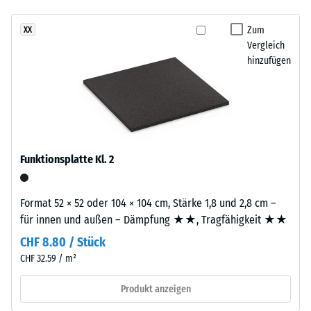
Infiltration ca. 600
mm/h (600 l/h/m²)
Zum
XX
Dieses
Vergleich
Rutschhemmung
Produkt
hinzufügen
(EN 16165) -
ist
Skalenwert 4 =
zweilagig
mittlerer
aufgebaut.
Akzeptanzwinkel
Die
ca. 16°, Gruppe
ca.
R10
3
Funktionsplatte Kl. 2
Wärmedämmung -
mm
Skalenwert 2 =
starke
Wärmeleitfähigkeit
Nutzschicht
Format 52 × 52 oder 104 × 104 cm, Stärke 1,8 und 2,8 cm –
ca. 0,12 W/(m·K)
besteht
für innen und außen – Dämpfung ★★, Tragfähigkeit ★★
aus
Frostbeständig
CHF 8.80 / Stück
neu
Scheinbare
CHF 32.59 / m²
hergestelltem,
Dichte
durchgefärbtem
Produkt anzeigen
und
-