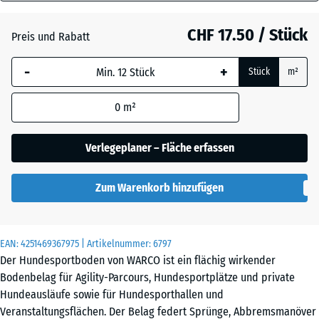
18
mm
Atlantik
CHF 17.50 / Stück
Preis und Rabatt
Die gewählte, blau
-
+
Stück
m²
umrandete
Dunkelgrauer
Abmessung wird
Granit
0
m²
(sofern in den
Produktdaten nicht
anders angegeben)
Verlegeplaner – Fläche erfassen
Englischer
für die
Rasen
Bedarfsberechnung
Zum Warenkorb hinzufügen
verwendet.
Feuersglut
44,6
x
EAN:
4251469367975
| Artikelnummer:
6797
44,6
Der Hundesportboden von WARCO ist ein flächig wirkender
x
Lavendel
Bodenbelag für Agility-Parcours, Hundesportplätze und private
1,8
Hundeausläufe sowie für Hundesporthallen und
cm
Veranstaltungsflächen. Der Belag federt Sprünge, Abbremsmanöver