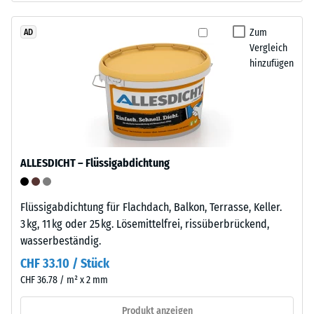
beschreibt
–
seinen
das
Zum
AD
Widerstand
Vergleich
Granulat
gegen
hinzufügen
stammt
punktuelle
aus
Belastungen.
dem
Sie
Recycling
gibt
von
an,
Altreifen.
in
ALLESDICHT – Flüssigabdichtung
Die
welchem
Basisschicht
Maße
wird
Flüssigabdichtung für Flachdach, Balkon, Terrasse, Keller.
der
mit
3 kg, 11 kg oder 25 kg. Lösemittelfrei, rissüberbrückend,
Werkstoff
hoher
wasserbeständig.
unter
Dichte
der
CHF 33.10 / Stück
gepresst.
Einwirkung
CHF 36.78 / m² x 2 mm
einer
Einbau
Produkt anzeigen
definierten