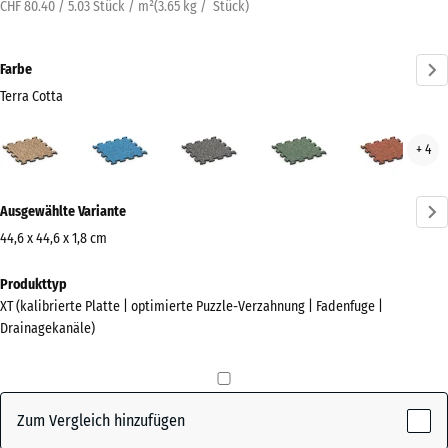
CHF 80.40 / 5.03 Stück / m²
(
3.65
kg
/ Stück)
Farbe
Terra Cotta
Terra
Atlantik
Dunkelgrauer
Englischer
Feue
+ 4
Cotta
Granit
Rasen
(active)
Mehr
Ausgewählte Variante
Informationen
zu
44,6 x 44,6 x 1,8 cm
den
Abmessungen
Produkttyp
Farben?
für
XT (kalibrierte Platte | optimierte Puzzle-Verzahnung | Fadenfuge |
den
Farbpalette
Drainagekanäle)
Versand
anzeigen
485
Terra
x
(active)
Cotta
485
Zum Vergleich hinzufügen
x