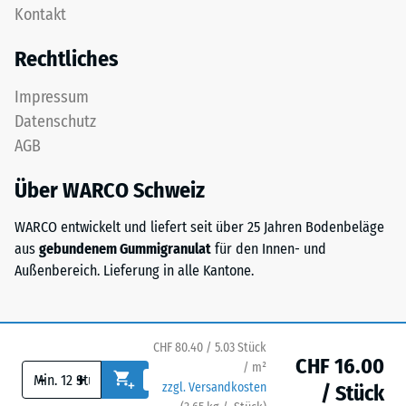
Zur
Kontakt
Platte
Bestimmung
ist
Rechtliches
der
als
Druckfestigkeit
Deckplatte
Impressum
wird
in
Datenschutz
das
einem
Prüfverfahren
AGB
Schichtsystem
nach
konzipiert:
BS
Über WARCO Schweiz
Eine
7188:1998
oder
WARCO entwickelt und liefert seit über 25 Jahren Bodenbeläge
angewendet.
mehrere
aus
gebundenem Gummigranulat
für den Innen- und
Dabei
Lagen
Außenbereich. Lieferung in alle Kantone.
wird
werden
ein
übereinander
Prüfkörper
verlegt,
mit
die
CHF 80.40 / 5.03 Stück
einer
CHF 16.00
Puzzleverzahnung
/ m²
-
+
Fläche
zzgl. Versandkosten
hält
/ Stück
von