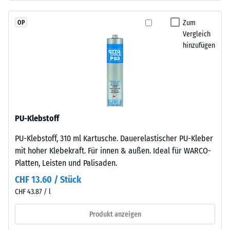
schadstofffreiem
Wärmedämmung -
EPDM-
Skalenwert 2 =
Zum
OP
Granulat
Wärmeleitfähigkeit
Vergleich
(Ethylen-
ca. 0,12 W/(m·K)
hinzufügen
Propylen-
Druckfestigkeit
Dien-
-
Kautschuk),
gebunden
Skalenwert
mit
4
Polyurethan.
PU-Klebstoff
=
Die
PU-Klebstoff, 310 ml Kartusche. Dauerelastischer PU-Kleber
Nutzschicht
ca.
mit hoher Klebekraft. Für innen & außen. Ideal für WARCO-
hat
0,25
Platten, Leisten und Palisaden.
eine
mm
geschlossene
CHF 13.60 / Stück
Oberfläche.
verbleibende
CHF 43.87 / l
Die
Eindellung
Basisschicht
Produkt anzeigen
nach
besteht