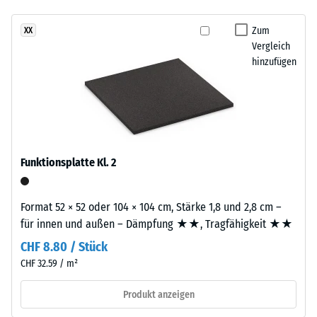
- Beständigkeit
gegen
Zum
XX
Dieses
abrasiven
Vergleich
Produkt
Verschleiß -
hinzufügen
ist
Skalenwert 3 =
zweilagig
"sehr gut" (BS
7188)
aufgebaut.
Die
Wasserdurchlässigkeit
ca.
(EN 12616) -
2
Skalenwert 2 =
Funktionsplatte Kl. 2
mm
Infiltration bis zu 10
starke
mm/h (10 l/h/m²)
Nutzschicht
Format 52 × 52 oder 104 × 104 cm, Stärke 1,8 und 2,8 cm –
Rutschhemmung
besteht
für innen und außen – Dämpfung ★★, Tragfähigkeit ★★
(EN 16165) -
aus
Skalenwert 3 =
CHF 8.80 / Stück
neu
mittlerer
CHF 32.59 / m²
hergestelltem,
Akzeptanzwinkel
durchgefärbtem
ca. 15°, Gruppe
Produkt anzeigen
und
R10