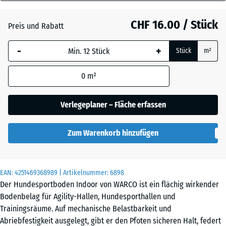
18
mm
Atlantik
CHF 16.00 / Stück
Preis und Rabatt
Die gewählte, blau
-
+
Stück
m²
umrandete
Dunkelgrauer
Abmessung wird
Granit
0
m²
(sofern in den
Produktdaten nicht
anders angegeben)
Verlegeplaner – Fläche erfassen
Englischer
für die
Rasen
Bedarfsberechnung
Zum Warenkorb hinzufügen
verwendet.
Feuersglut
44,6
x
EAN:
4251469368989
| Artikelnummer:
6898
44,6
Der Hundesportboden Indoor von WARCO ist ein flächig wirkender
x
Grauer
Bodenbelag für Agility-Hallen, Hundesporthallen und
1,8
Granit
Trainingsräume. Auf mechanische Belastbarkeit und
cm
Abriebfestigkeit ausgelegt, gibt er den Pfoten sicheren Halt, federt