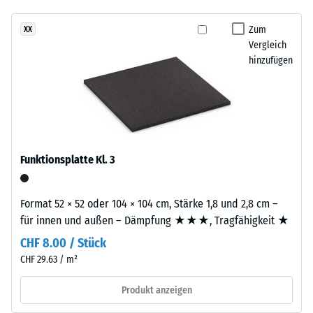
Stoßdämpfung.
7188)
kein
und
Produkt
Scheinbare
erzeugt
Zum
XX
für
Dichte -
Vergleich
ein
den
Skalenwert
hinzufügen
natürlich
4 = 900 bis
Produktvergleich
anmutendes
1000
ausgewählt.
Farbbild,
kg/m³
das
mediterrane
Stoß-, Schwingungs-
und
Ton-
Funktionsplatte Kl. 3
Trittschalldämmung
und
– Skalenwert 1 =
Erdmaterialien
spürbare Dämpfung
assoziiert.
Format 52 × 52 oder 104 × 104 cm, Stärke 1,8 und 2,8 cm –
Rutschfestigkeit Klasse
für innen und außen – Dämpfung ★★★, Tragfähigkeit ★
DS (EN 14041) -
Material
CHF 8.00 / Stück
Skalenwert 2 =
–
CHF 29.63 / m²
Gleitreibungskoeffizient
Bestandteile
ca. 0,38
und
Produkt anzeigen
Abriebfestigkeit
Aufbau