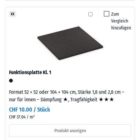
aus
24
gereinigtem,
Zum
XX
Stunden
schwarzem
Vergleich
Entlastung
ELT-
hinzufügen
Gummigranulat
(BS
feiner
7188)
Körnung,
gebunden
mit
Polyurethan.
Funktionsplatte Kl. 1
Die
/ 5
Abkürzung
Format 52 × 52 oder 104 × 104 cm, Stärke 1,8 und 2,8 cm –
ELT
nur für innen – Dämpfung ★, Tragfähigkeit ★★★
steht
CHF 10.00 / Stück
für
Die
„End
CHF 37.04 / m²
Druckfestigkeit
of
eines
Produkt anzeigen
Life
Werkstoffes
Tyres"