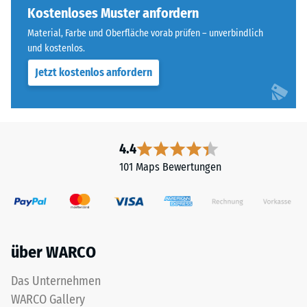
Widerstandsfähigkeit
vier
Kostenloses Muster anfordern
gegenüber
Seiten
Material, Farbe und Oberfläche vorab prüfen – unverbindlich
Punktbelastungen
ausgebildet.
und kostenlos.
hinweist.
Die
Punktbelastungen
Jetzt kostenlos anfordern
runde
entstehen
Zahnform
z.
sorgt
B.
für
durch
einen
4.4
Schuhe
besonders
101 Maps Bewertungen
mit
stabilen
hohen
Plattenverbund
Absätzen,
und
Möbelbeine,
verhindert
Pflanzkübel
ein
über WARCO
auf
Aufeinanderrutschen
Rollen
der
Das Unternehmen
oder
Zähne.
WARCO Gallery
Gerätefüße.
Diese