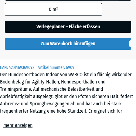
Abmessung wird
0
m²
(sofern in den
Produktdaten nicht
Englischer
anders angegeben)
Verlegeplaner – Fläche erfassen
Rasen
für die
Bedarfsberechnung
Zum Warenkorb hinzufügen
verwendet.
Feuersglut
97,1
x
EAN:
4251469369092
| Artikelnummer:
6909
97,1
Grauer
Der Hundesportboden Indoor von WARCO ist ein flächig wirkender
×
Granit
Bodenbelag für Agility-Hallen, Hundesporthallen und
1,8
Trainingsräume. Auf mechanische Belastbarkeit und
cm
Abriebfestigkeit ausgelegt, gibt er den Pfoten sicheren Halt, federt
Rattan
Abbrems- und Sprungbewegungen ab und hat auch bei stark
Lounge
frequentierter Nutzung eine hohe Standzeit. Er eignet sich für
44,6
Vereine, Hundeschulen und professionelle Trainingseinrichtungen.
x
mehr anzeigen
Einfache Verlegung
44,6
Terra
Die Platten werden schwimmend, also ohne weitere Befestigung, auf
- CHF 45.00