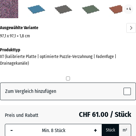
Lavendel
Atlantik
Dunkelgrauer
Englischer
Feue
+ 4
(active)
Granit
Rasen
Mehr
Ausgewählte Variante
Informationen
zu
97,1 x 97,1 × 1,8 cm
den
Abmessungen
Produkttyp
Farben?
für
XT (kalibrierte Platte | optimierte Puzzle-Verzahnung | Fadenfuge |
den
Farbpalette
Drainagekanäle)
Versand
anzeigen
1010
(active)
Lavendel
x
1010
Zum Vergleich hinzufügen
x
18
Atlantik
mm
CHF 61.00 / Stück
Preis und Rabatt
Die gewählte, blau
Dunkelgrauer
-
+
Stück
m²
umrandete
Granit