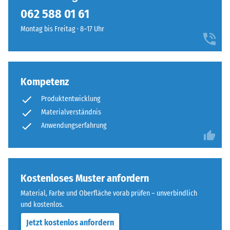
Puzzleverzahnung
weist
062 588 01 61
ist
auf
mit
Montag bis Freitag · 8–17 Uhr
eine
gerundeten,
hohe
wellenförmigen
Druckfestigkeit
Zähnen
hin,
an
Kompetenz
während
allen
eine
Produktentwicklung
vier
größere
Seiten
Materialverständnis
Eindringtiefe
ausgebildet.
Anwendungserfahrung
auf
Die
eine
runde
geringere
Zahnform
Widerstandsfähigkeit
sorgt
Kostenloses Muster anfordern
gegenüber
für
Material, Farbe und Oberfläche vorab prüfen – unverbindlich
Punktbelastungen
einen
und kostenlos.
hinweist.
besonders
Punktbelastungen
Jetzt kostenlos anfordern
stabilen