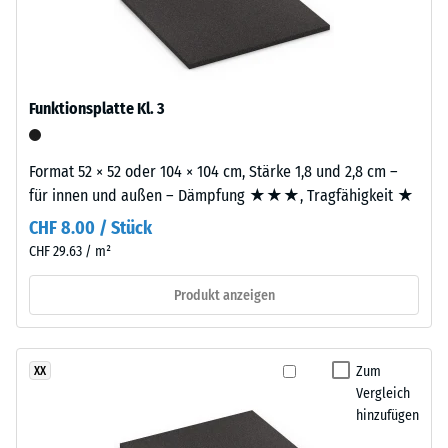
1000
ausgewählt.
Farbbild
kg/m³
mit
ruhiger
Stoß-, Schwingungs-
und
Ausstrahlung
Funktionsplatte Kl. 3
Trittschalldämmung
ergeben.
– Skalenwert 1 =
spürbare Dämpfung
Format 52 × 52 oder 104 × 104 cm, Stärke 1,8 und 2,8 cm –
Material
Rutschfestigkeit Klasse
für innen und außen – Dämpfung ★★★, Tragfähigkeit ★
–
DS (EN 14041) -
Bestandteile
CHF 8.00 / Stück
Skalenwert 2 =
und
CHF 29.63 / m²
Gleitreibungskoeffizient
Aufbau
ca. 0,38
Produkt anzeigen
Abriebfestigkeit
Dieses
- Beständigkeit
Produkt
gegen
Zum
XX
ist
abrasiven
Vergleich
zweilagig
Verschleiß -
hinzufügen
aufgebaut.
Skalenwert 3 =
Die
"sehr gut" (BS