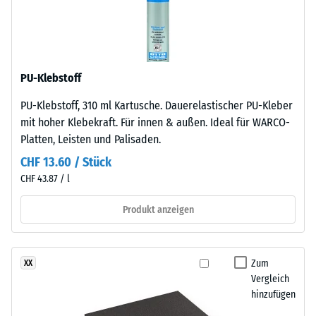
Druckfestigkeit
gebunden
-
mit
Polyurethan.
Skalenwert
Die
4
Nutzschicht
PU-Klebstoff
=
hat
PU-Klebstoff, 310 ml Kartusche. Dauerelastischer PU-Kleber
eine
ca.
mit hoher Klebekraft. Für innen & außen. Ideal für WARCO-
geschlossene
0,25
Platten, Leisten und Palisaden.
Oberfläche.
mm
Die
CHF 13.60 / Stück
Basisschicht
verbleibende
CHF 43.87 / l
besteht
Eindellung
aus
Produkt anzeigen
nach
gereinigtem,
schwarzem
24
ELT-
Zum
XX
Stunden
Gummigranulat
Vergleich
Entlastung
feiner
hinzufügen
Körnung,