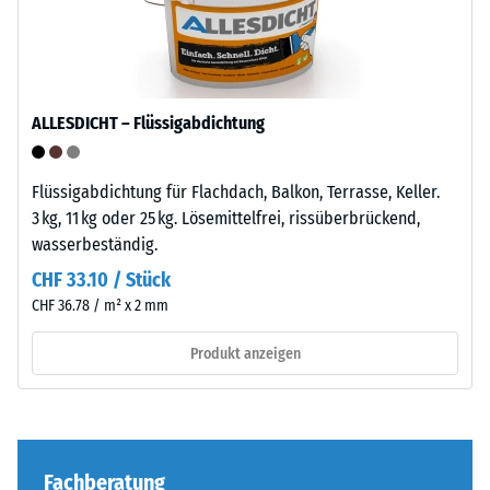
Belastungen.
von
Sie
Altreifen.
gibt
Die
an,
Basisschicht
in
ALLESDICHT – Flüssigabdichtung
wird
welchem
mit
Maße
hoher
Flüssigabdichtung für Flachdach, Balkon, Terrasse, Keller.
der
Dichte
3 kg, 11 kg oder 25 kg. Lösemittelfrei, rissüberbrückend,
Werkstoff
gepresst.
wasserbeständig.
unter
der
CHF 33.10 / Stück
Einbau
Einwirkung
CHF 36.78 / m² x 2 mm
–
einer
Verarbeitung
Produkt anzeigen
definierten
–
Kraft
Montage
nachgibt.
Eine
geringe
Die
Fachberatung
Eindringtiefe