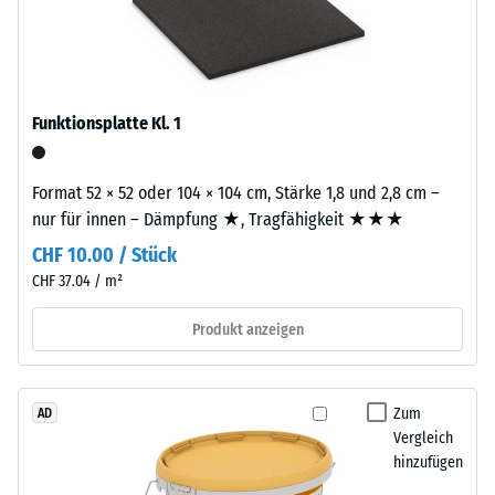
(BS
gebunden
7188)
mit
Polyurethan.
Die
Abkürzung
Funktionsplatte Kl. 1
ELT
/ 5
steht
Format 52 × 52 oder 104 × 104 cm, Stärke 1,8 und 2,8 cm –
für
nur für innen – Dämpfung ★, Tragfähigkeit ★★★
„End
CHF 10.00 / Stück
of
Die
Life
CHF 37.04 / m²
Druckfestigkeit
Tyres"
eines
Produkt anzeigen
–
Werkstoffes
das
beschreibt
Granulat
seinen
stammt
Zum
AD
Widerstand
Vergleich
aus
gegen
hinzufügen
dem
punktuelle
Recycling