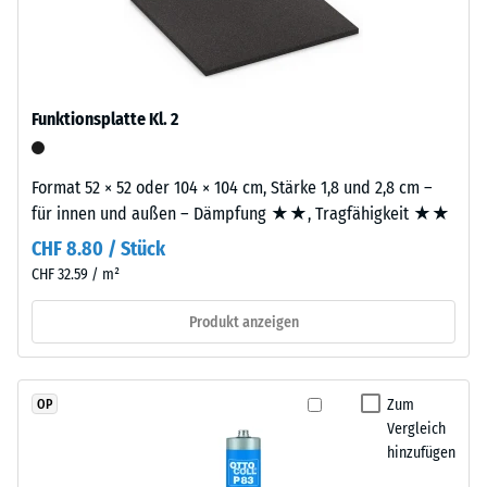
7188)
ca.
2
Wasserdurchlässigkeit
mm
(EN 12616) -
starke
Skalenwert 2 =
Funktionsplatte Kl. 2
Nutzschicht
Infiltration bis zu 10
besteht
mm/h (10 l/h/m²)
aus
Format 52 × 52 oder 104 × 104 cm, Stärke 1,8 und 2,8 cm –
Rutschhemmung
neu
für innen und außen – Dämpfung ★★, Tragfähigkeit ★★
(EN 16165) -
hergestelltem,
Skalenwert 3 =
CHF 8.80 / Stück
durchgefärbtem
mittlerer
CHF 32.59 / m²
und
Akzeptanzwinkel
schadstofffreiem
ca. 15°, Gruppe
Produkt anzeigen
EPDM-
R10
Granulat
Wärmedämmung -
(Ethylen-
Skalenwert 2 =
Zum
OP
Propylen-
Wärmeleitfähigkeit
Vergleich
Dien-
ca. 0,12 W/(m·K)
hinzufügen
Kautschuk),