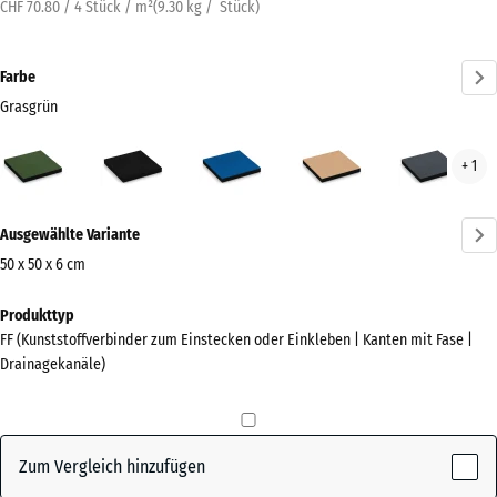
CHF 70.80 / 4 Stück / m²
(
9.30
kg
/ Stück)
Farbe
Grasgrün
Grasgrün
Anthrazit
Himmelblau
Sandbeige
Schi
+ 1
(active)
Mehr
Ausgewählte Variante
Informationen
zu
50 x 50 x 6 cm
den
Abmessungen
Produkttyp
Farben?
für
FF (Kunststoffverbinder zum Einstecken oder Einkleben | Kanten mit Fase |
den
Farbpalette
Drainagekanäle)
Versand
anzeigen
500
(active)
Grasgrün
x
500
Zum Vergleich hinzufügen
x