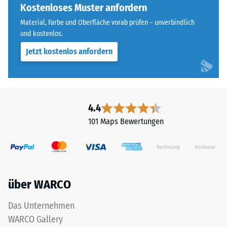
der
Kostenloses Muster anfordern
Wärmedämmung -
Farbton
Skalenwert 5 =
Material, Farbe und Oberfläche vorab prüfen – unverbindlich
nachdunkelt.
Wärmeleitfähigkeit
und kostenlos.
ca. 0,07 W/(m·K)
Jetzt kostenlos anfordern
Material
Frostbeständig
–
Druckfestigkeit
Bestandteile
-
und
4.4
Aufbau
Skalenwert
101 Maps Bewertungen
2
=
Das
ca.
Produkt
ist
0,75
über WARCO
zweischichtig
mm
aufgebaut
Das Unternehmen
verbleibende
und
WARCO Gallery
besteht
Eindellung