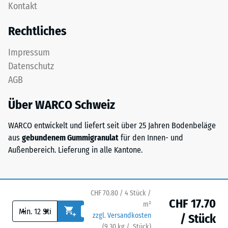
Kontakt
aus
nach
gereinigtem,
Rechtliches
24
schwarzem
ELT-
Stunden
Impressum
Granulat
Entlastung
Datenschutz
sowie
(BS
AGB
einem
Polyurethan-
7188)
Über WARCO Schweiz
Bindemittel.
ELT
WARCO entwickelt und liefert seit über 25 Jahren Bodenbeläge
steht
aus
gebundenem Gummigranulat
für den Innen- und
für
/ 5
Außenbereich. Lieferung in alle Kantone.
„End
of
Life
Tyres"
CHF 70.80 / 4 Stück /
CHF 17.70
und
Die
m²
-
+
zzgl. Versandkosten
bezeichnet
Druckfestigkeit
/ Stück
(
9.30
kg
/ Stück)