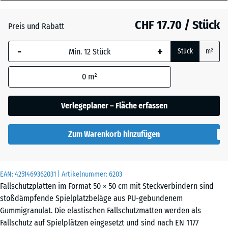
60
Anthrazit
- CHF 1.20
mm
CHF 17.70 / Stück
Preis und Rabatt
Die gewählte, blau
Himmelblau
+ CHF 1.50
-
+
Stück
m²
umrandete
Abmessung wird
0
m²
(sofern in den
Sandbeige
+ CHF 2.00
Produktdaten nicht
anders angegeben)
Verlegeplaner – Fläche erfassen
für die
Schiefergrau
+ CHF 1.50
Bedarfsberechnung
Zum Warenkorb hinzufügen
verwendet.
50
Ziegelrot
- CHF 1.00
x
EAN:
4251469362031
| Artikelnummer:
6203
50
Fallschutzplatten im Format 50 × 50 cm mit Steckverbindern sind
x 6
stoßdämpfende Spielplatzbeläge aus PU-gebundenem
cm
Gummigranulat. Die elastischen Fallschutzmatten werden als
Fallschutz auf Spielplätzen eingesetzt und sind nach EN 1177