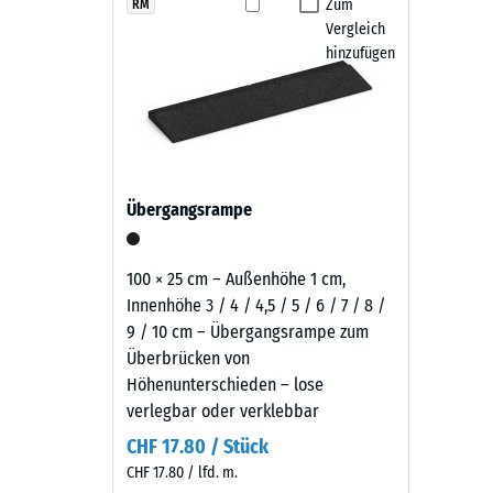
Produkten
Zum
RM
Fallschutzplatten aus dem Verband.
Rutschfe
Vergleich
in
Abriebf
hinzufügen
Pflege und Nutzung
Grasgrün
wird
Wasserdu
Die Fallschutzplatten sind rutschhemmend, wasserdur
schwarzes
Rutschh
oder mit einem Hochdruckreiniger gereinigt werden. 
Gummigranulat
austauschen. Dadurch bleibt der Belag pflegeleicht u
aus
Wärmedä
der
Frostbe
Übergangsrampe
Reifenverwertung
Druckf
mit
einem
-
100 × 25 cm – Außenhöhe 1 cm,
grasgrün
Innenhöhe 3 / 4 / 4,5 / 5 / 6 / 7 / 8 /
Skale
pigmentierten
9 / 10 cm – Übergangsrampe zum
2
Bindemittel
Überbrücken von
gleichmäßig
=
Höhenunterschieden – lose
umhüllt.
verlegbar oder verklebbar
ca.
Der
CHF 17.80 / Stück
0,75
Farbton
CHF 17.80 / lfd. m.
zeigt
mm