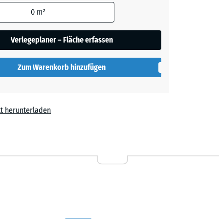
den
0
m²
ige
+ CHF 2.00
en nicht
gegeben)
Verlegeplaner – Fläche erfassen
rgrau
+ CHF 1.60
rechnung
Zum Warenkorb hinzufügen
t
- CHF 0.90
t herunterladen
 3.40