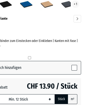
+ 1
ve)
riante
rbinder zum Einstecken oder Einkleben | Kanten mit Fase |
e
)
(active)
n
ch hinzufügen
t
- CHF 1.00
CHF 13.90 / Stück
abatt
e, blau
blau
+ CHF 1.60
+
Stück
m²
 wird