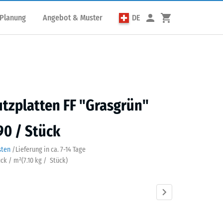
 Planung
Angebot & Muster
DE
utzplatten FF "Grasgrün"
90 / Stück
sten
/
Lieferung in ca.
7-14 Tage
ück / m²
(
7.10
kg
/ Stück)
grün
Anthrazit
Himmelblau
Sandbeige
Schiefergrau