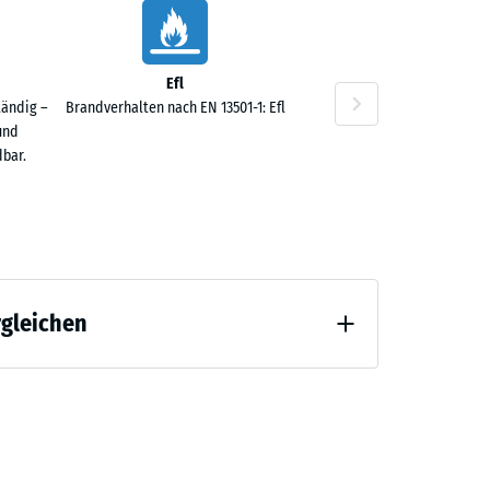
Efl
tändig –
Brandverhalten nach EN 13501-1: Efl
und
bar.
 1.10
rgleichen
 3.80
 Entlastung (BS 7188)