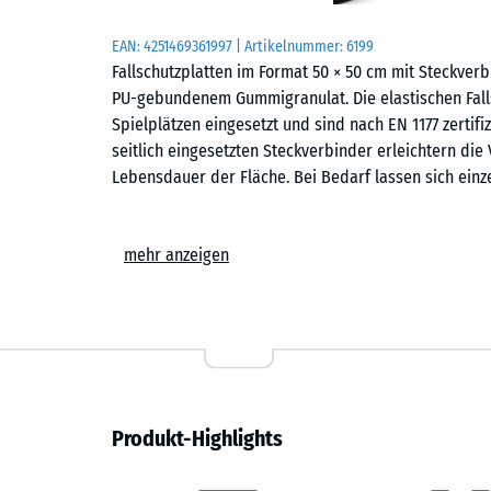
EAN:
4251469361997
| Artikelnummer:
6199
Fallschutzplatten im Format 50 × 50 cm mit Steckve
PU-gebundenem Gummigranulat. Die elastischen Falls
Spielplätzen eingesetzt und sind nach EN 1177 zertifi
seitlich eingesetzten Steckverbinder erleichtern die
Lebensdauer der Fläche. Bei Bedarf lassen sich einz
Einsatzbereiche
mehr anzeigen
Fallschutzplatten mit Steckverbindern werden überall
geschützt werden sollen. Typische Einsatzorte sind S
Wippen, Balancierstrecken, Klettergeräte oder kombi
auf öffentlichen und privaten Spielplätzen. Auch in E
kann der sichere Bodenbelag eingesetzt werden.
Aufbau und Material
Produkt-Highlights
Die Fallschutzplatte besteht aus PU-gebundenem ELT-