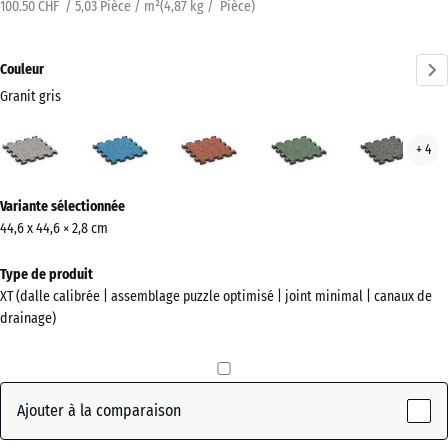
100.50 CHF / 5,03 Pièce / m²
(
4,87
kg
/ Pièce)
Couleur
Granit gris
Granit
Atlantique
Etna
Gazon
Gran
+ 4
gris
anglais
gris
(active)
fonc
Plus
Variante sélectionnée
d'informations
44,6 x 44,6 × 2,8 cm
sur
les
Type de produit
couleurs
XT (dalle calibrée | assemblage puzzle optimisé | joint minimal | canaux de
?
drainage)
Afficher
la
palette
Ajouter à la comparaison
de
couleurs