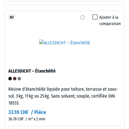
/ 5
structure
intermédiaire
entre
Ajouter à la
AD
comparaison
souplesse
et
La
compacité.
densité
apparente
d'un
Installation
matériau
–
décrit
Traitement
ALLESDICHT – Étanchéité
le
–
rapport
Montage
entre
Résine d’étanchéité liquide pour toiture, terrasse et sous-
sa
sol. 3 kg, 11 kg ou 25 kg. Sans solvant, souple, certifiée DIN
masse
18533.
et
33.10 CHF / Pièce
son
36.78 CHF / m² x 2 mm
volume
total,