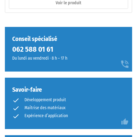
Voir le produit
L'emboîtement
y
possède
compris
des
tous
dents
les
arrondies
pores,
Conseil spécialisé
sur
cavités
062 588 01 61
les
et
quatre
inclusions
Du lundi au vendredi · 8 h – 17 h
côtés.
d'air.
La
Pour
géométrie
les
arrondie
produits
Savoir-faire
assure
WARCO,
Développement produit
un
cette
Maîtrise des matériaux
assemblage
valeur
durable
Expérience d’application
se
en
situe
empêchant
généralement