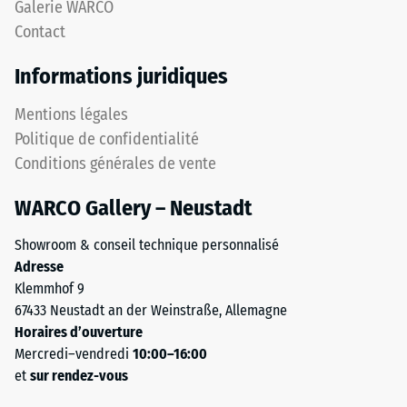
Galerie WARCO
couche
1
Contact
supérieure
à
en
5,
Informations juridiques
place.
chaque
Les
valeur
Mentions légales
bords
de
Politique de confidentialité
découpés
l'échelle
Conditions générales de vente
en
correspondant
angle
à
WARCO Gallery – Neustadt
droit
une
sans
plage
Showroom & conseil technique personnalisé
chanfrein
de
Adresse
produisent
densité
Klemmhof 9
un
spécifique.
67433 Neustadt an der Weinstraße, Allemagne
joint
Par
Horaires d’ouverture
capillaire
exemple,
Mercredi–vendredi
10:00–16:00
à
la
et
sur rendez-vous
peine
valeur
visible.
d'échelle