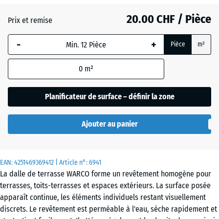
20.00 CHF / Pièce
Granit
Prix et remise
(active)
gris
-
+
Pièce
m²
Atlantique
0
m²
Planificateur de surface – définir la zone
Etna
Ajouter au panier
Gazon
anglais
EAN:
4251469369412
| Article n°:
6941
La dalle de terrasse WARCO forme un revêtement homogène pour
terrasses, toits-terrasses et espaces extérieurs. La surface posée
Granit
apparaît continue, les éléments individuels restant visuellement
gris
discrets. Le revêtement est perméable à l'eau, sèche rapidement et
foncé