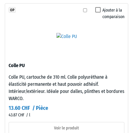
glissement
stabilisé
(EN 16165) –
Ajouter à la
OP
aux
Valeur de
comparaison
UV.
l’échelle 4 =
La
angle moyen
d’acceptation
couche
env. 16°,
porteuse
groupe R10
utilise
des
Isolation
granulés
thermique –
Colle PU
de
Valeur de
Colle PU, cartouche de 310 ml. Colle polyuréthane à
caoutchouc
l’échelle 3 =
élasticité permanente et haut pouvoir adhésif.
Conductivité
issus
thermique
Intérieur/extérieur. Idéale pour dalles, plinthes et bordures
de
env. 0,11
WARCO.
pneus
W/(m·K)
recyclés
13.60 CHF / Pièce
(ELT),
Résistant
43.87 CHF / l
«
au gel
End
Voir le produit
Densité