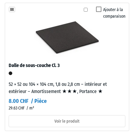
encore
inspirée
des chocs,
été
vibrations et
de
Ajouter à la
XX
sélectionné
bruits d'impact
comparaison
la
pour
– Valeur de
pierre
l'échelle 3 =
la
naturelle
atténuation
comparaison.
aux
nette
variations
discrètes
Classe
d’adhérence
et
Dalle de sous-couche Cl. 3
DS (EN
vivantes.
14041) -
Valeur de
52 × 52 ou 104 × 104 cm, 1,8 ou 2,8 cm – intérieur et
Matériau
l’échelle 5 =
extérieur – Amortissement ★★★, Portance ★
–
Coefficient
de
Composants
8.00 CHF / Pièce
frottement
et
29.63 CHF / m²
env. 0,6
structure
Voir le produit
Résistance
à
Matériau