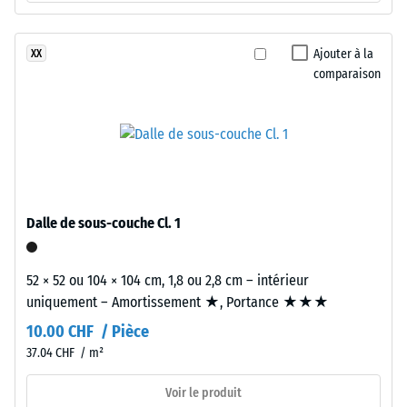
of
apparente
Life
Tyres
-
Ajouter à la
XX
»,
comparaison
valeur
à
d'échelle
granulométrie
moyenne
2
et
=
à
de
densité
standard,
780
Dalle de sous-couche Cl. 1
liés
à
par
52 × 52 ou 104 × 104 cm, 1,8 ou 2,8 cm – intérieur
840
un
uniquement – Amortissement ★, Portance ★★★
liant
kg/m³
10.00 CHF / Pièce
polyuréthane.
L'ensemble
37.04 CHF / m²
forme
Voir le produit
une