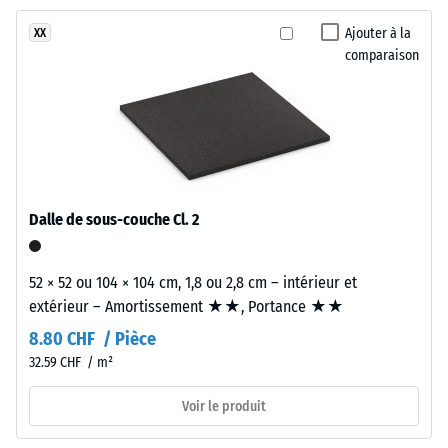
l'abrasion
bicouche
–
Ajouter à la
XX
composé
Résistance
comparaison
d'une
à l'usure
couche
abrasive –
d'usure
Valeur de
en
l'échelle 2
caoutchouc
= « bon »
EPDM
(BS 7188)
(caoutchouc
Dalle de sous-couche Cl. 2
Perméabilité
éthylène-
à l'eau (EN
propylène-
12616) –
diène)
52 × 52 ou 104 × 104 cm, 1,8 ou 2,8 cm – intérieur et
Échelle 4 =
d'environ
extérieur – Amortissement ★★, Portance ★★
Infiltration
3,3
environ 600
8.80 CHF / Pièce
mm,
mm/h (600
32.59 CHF / m²
liée
l/h/m²)
par
Voir le produit
Résistance
un
au
polyuréthane