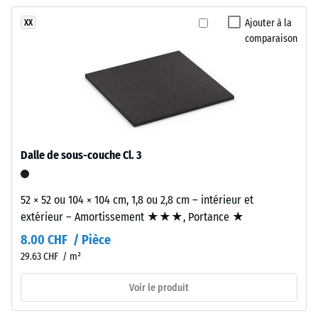
encore
une
des chocs,
été
vibrations et
surface
Ajouter à la
XX
sélectionné
bruits d'impact
comparaison
expressive
pour
– Valeur de
au
l'échelle 3 =
la
rendu
atténuation
comparaison.
vif
nette
et
énergique.
Classe
d’adhérence
Dalle de sous-couche Cl. 3
DS (EN
Matériau
14041) -
–
Valeur de
52 × 52 ou 104 × 104 cm, 1,8 ou 2,8 cm – intérieur et
Composants
l’échelle 5 =
extérieur – Amortissement ★★★, Portance ★
et
Coefficient
de
structure
8.00 CHF / Pièce
frottement
29.63 CHF / m²
env. 0,6
Matériau
Voir le produit
Résistance
bicouche
à
composé