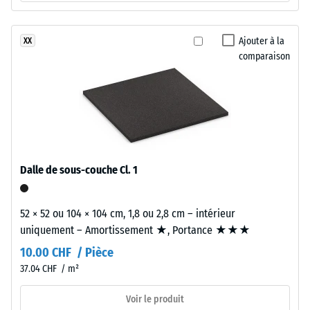
Tyres
apparente
»,
à
-
Ajouter à la
XX
granulométrie
comparaison
valeur
moyenne
d'échelle
et
à
2
densité
=
standard,
de
liés
par
780
Dalle de sous-couche Cl. 1
un
à
liant
52 × 52 ou 104 × 104 cm, 1,8 ou 2,8 cm – intérieur
840
polyuréthane.
uniquement – Amortissement ★, Portance ★★★
L'ensemble
kg/m³
10.00 CHF / Pièce
forme
une
37.04 CHF / m²
structure
Voir le produit
intermédiaire