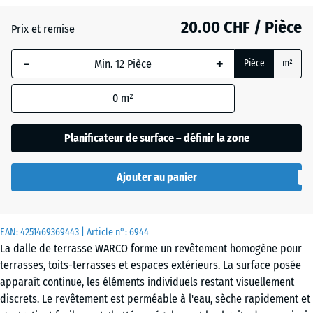
20.00 CHF / Pièce
(active)
Etna
Prix et remise
-
+
Pièce
m²
Atlantique
0
m²
Gazon
Planificateur de surface – définir la zone
anglais
Ajouter au panier
Granit
gris
EAN:
4251469369443
| Article n°:
6944
La dalle de terrasse WARCO forme un revêtement homogène pour
terrasses, toits-terrasses et espaces extérieurs. La surface posée
Granit
apparaît continue, les éléments individuels restant visuellement
gris
discrets. Le revêtement est perméable à l'eau, sèche rapidement et
foncé