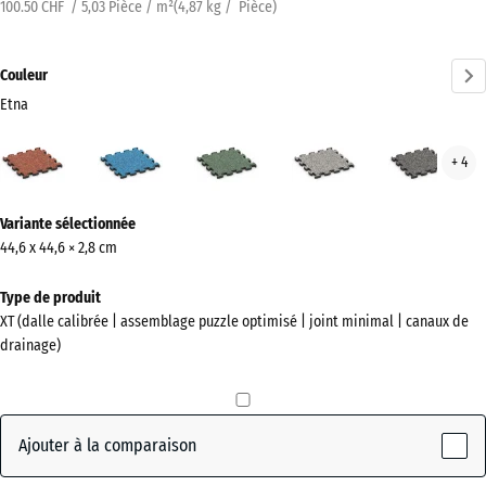
100.50 CHF / 5,03 Pièce / m²
(
4,87
kg
/ Pièce)
Couleur
Etna
Etna
Atlantique
Gazon
Granit
Gran
+ 4
(active)
anglais
gris
gris
fonc
Plus
Variante sélectionnée
d'informations
44,6 x 44,6 × 2,8 cm
sur
les
Type de produit
couleurs
XT (dalle calibrée | assemblage puzzle optimisé | joint minimal | canaux de
?
drainage)
Afficher
la
palette
Ajouter à la comparaison
de
couleurs