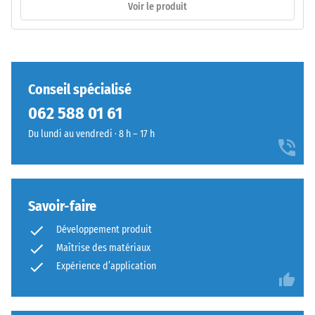
Voir le produit
des
y
dents
compris
arrondies
tous
sur
les
les
pores,
Conseil spécialisé
quatre
cavités
062 588 01 61
côtés.
et
La
inclusions
Du lundi au vendredi · 8 h – 17 h
géométrie
d'air.
arrondie
Pour
assure
les
un
produits
Savoir-faire
assemblage
WARCO,
Développement produit
durable
cette
Maîtrise des matériaux
en
valeur
empêchant
Expérience d’application
se
le
situe
glissement
généralement