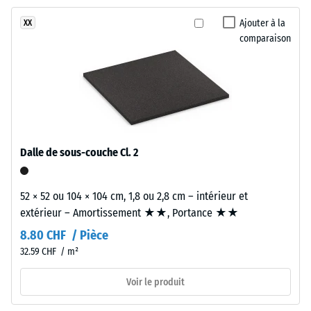
l'abrasion
d'une
–
Ajouter à la
XX
couche
Résistance
comparaison
d'usure
à l'usure
en
abrasive –
caoutchouc
Valeur de
EPDM
l'échelle 2
(caoutchouc
= « bon »
éthylène-
(BS 7188)
propylène-
Dalle de sous-couche Cl. 2
Perméabilité
diène)
à l'eau (EN
d'environ
12616) –
3,3
52 × 52 ou 104 × 104 cm, 1,8 ou 2,8 cm – intérieur et
Échelle 4 =
mm,
extérieur – Amortissement ★★, Portance ★★
Infiltration
liée
environ 600
8.80 CHF / Pièce
par
mm/h (600
32.59 CHF / m²
un
l/h/m²)
polyuréthane
Voir le produit
Résistance
stabilisé
au
aux