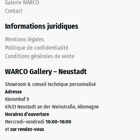
Galerie WARCO
en
1
Contact
place.
à
Les
5,
Informations juridiques
bords
chaque
découpés
valeur
Mentions légales
en
de
Politique de confidentialité
angle
l'échelle
Conditions générales de vente
droit
correspondant
sans
à
WARCO Gallery – Neustadt
chanfrein
une
produisent
plage
Showroom & conseil technique personnalisé
un
de
Adresse
joint
densité
Klemmhof 9
capillaire
spécifique.
67433 Neustadt an der Weinstraße, Allemagne
à
Par
Horaires d’ouverture
peine
exemple,
Mercredi–vendredi
10:00–16:00
visible.
la
et
sur rendez-vous
La
valeur
surface
d'échelle