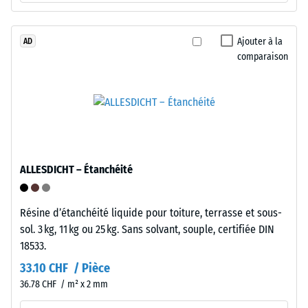
/ 5
entre
souplesse
et
Ajouter à la
AD
comparaison
compacité.
La
densité
Installation
apparente
–
d'un
Traitement
matériau
–
décrit
Montage
ALLESDICHT – Étanchéité
le
rapport
entre
Résine d’étanchéité liquide pour toiture, terrasse et sous-
sa
sol. 3 kg, 11 kg ou 25 kg. Sans solvant, souple, certifiée DIN
masse
18533.
et
33.10 CHF / Pièce
son
36.78 CHF / m² x 2 mm
L'emboîtement
volume
possède
total,