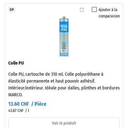
glissement
UV.
(EN 16165) –
Ajouter à la
OP
La
Valeur de
comparaison
couche
l’échelle 4 =
porteuse
angle moyen
d’acceptation
utilise
env. 16°,
des
groupe R10
granulés
de
Isolation
caoutchouc
thermique –
Colle PU
issus
Valeur de
Colle PU, cartouche de 310 ml. Colle polyuréthane à
de
l’échelle 3 =
élasticité permanente et haut pouvoir adhésif.
Conductivité
pneus
thermique
Intérieur/extérieur. Idéale pour dalles, plinthes et bordures
recyclés
env. 0,11
WARCO.
(ELT),
W/(m·K)
«
13.60 CHF / Pièce
End
Résistant
43.87 CHF / l
of
au gel
Life
Voir le produit
Densité