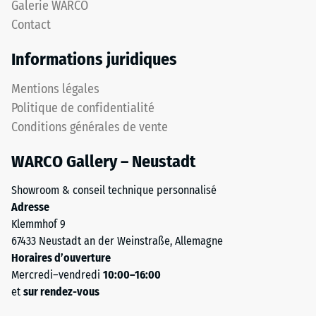
Galerie WARCO
supérieure
1
Contact
en
à
place.
5,
Informations juridiques
Les
chaque
bords
valeur
Mentions légales
découpés
de
Politique de confidentialité
en
l'échelle
Conditions générales de vente
angle
correspondant
droit
à
WARCO Gallery – Neustadt
sans
une
chanfrein
plage
Showroom & conseil technique personnalisé
produisent
de
Adresse
un
densité
Klemmhof 9
joint
spécifique.
67433 Neustadt an der Weinstraße, Allemagne
capillaire
Par
Horaires d’ouverture
à
exemple,
Mercredi–vendredi
10:00–16:00
peine
la
et
sur rendez-vous
visible.
valeur
La
d'échelle