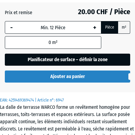
20.00 CHF / Pièce
(active)
Atlantique
Prix et remise
-
+
Pièce
m²
Etna
0
m²
Gazon
Planificateur de surface – définir la zone
anglais
Ajouter au panier
Granit
gris
EAN:
4251469369474
| Article n°:
6947
La dalle de terrasse WARCO forme un revêtement homogène pour
terrasses, toits-terrasses et espaces extérieurs. La surface posée
Granit
apparaît continue, les éléments individuels restant visuellement
gris
discrets. Le revêtement est perméable à l'eau, sèche rapidement et
foncé