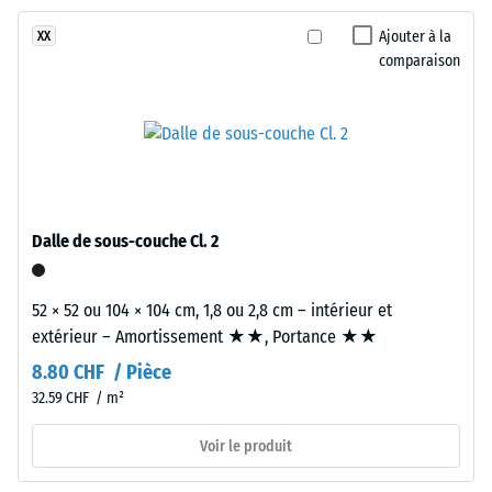
l'abrasion
composé
–
Ajouter à la
XX
d'une
Résistance
comparaison
couche
à l'usure
d'usure
abrasive –
en
Valeur de
caoutchouc
l'échelle 2
EPDM
= « bon »
(caoutchouc
(BS 7188)
éthylène-
Dalle de sous-couche Cl. 2
Perméabilité
propylène-
à l'eau (EN
diène)
12616) –
d'environ
52 × 52 ou 104 × 104 cm, 1,8 ou 2,8 cm – intérieur et
Échelle 4 =
3,3
extérieur – Amortissement ★★, Portance ★★
Infiltration
mm,
environ 600
8.80 CHF / Pièce
liée
mm/h (600
32.59 CHF / m²
par
l/h/m²)
un
Voir le produit
Résistance
polyuréthane
au
stabilisé