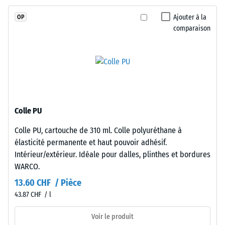
glissement
aux
(EN 16165) –
Ajouter à la
OP
UV.
Valeur de
comparaison
La
l’échelle 4 =
couche
angle moyen
d’acceptation
porteuse
env. 16°,
utilise
groupe R10
des
granulés
Isolation
de
thermique –
Colle PU
caoutchouc
Valeur de
Colle PU, cartouche de 310 ml. Colle polyuréthane à
issus
l’échelle 3 =
élasticité permanente et haut pouvoir adhésif.
Conductivité
de
thermique
Intérieur/extérieur. Idéale pour dalles, plinthes et bordures
pneus
env. 0,11
WARCO.
recyclés
W/(m·K)
(ELT),
13.60 CHF / Pièce
«
Résistant
43.87 CHF / l
End
au gel
of
Voir le produit
Densité