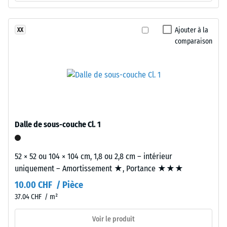
Life
apparente
Tyres
»,
-
Ajouter à la
XX
à
comparaison
valeur
granulométrie
d'échelle
moyenne
et
2
à
=
densité
de
standard,
liés
780
Dalle de sous-couche Cl. 1
par
à
un
52 × 52 ou 104 × 104 cm, 1,8 ou 2,8 cm – intérieur
840
liant
uniquement – Amortissement ★, Portance ★★★
polyuréthane.
kg/m³
10.00 CHF / Pièce
L'ensemble
forme
37.04 CHF / m²
une
Voir le produit
structure