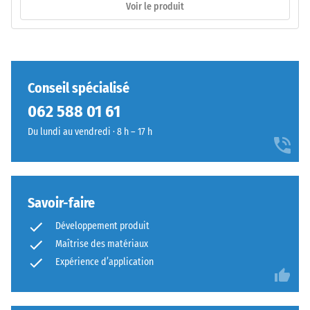
Voir le produit
possède
y
des
compris
dents
tous
arrondies
les
sur
pores,
Conseil spécialisé
les
cavités
062 588 01 61
quatre
et
côtés.
inclusions
Du lundi au vendredi · 8 h – 17 h
La
d'air.
géométrie
Pour
arrondie
les
assure
produits
Savoir-faire
un
WARCO,
Développement produit
assemblage
cette
Maîtrise des matériaux
durable
valeur
en
Expérience d’application
se
empêchant
situe
le
généralement