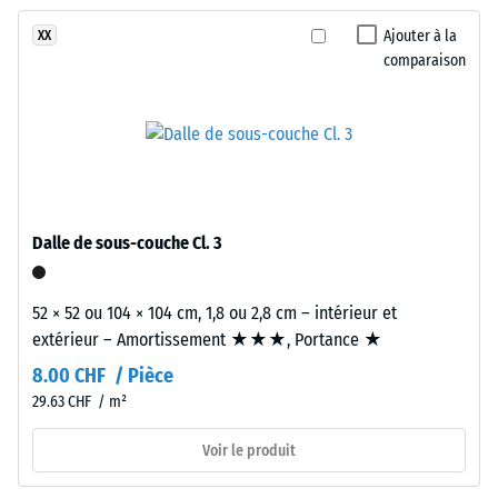
encore
surface
des chocs,
été
vibrations et
fraîche
Ajouter à la
XX
sélectionné
bruits d'impact
comparaison
et
pour
– Valeur de
intense
l'échelle 3 =
la
inspirée
atténuation
comparaison.
des
nette
reflets
de
Classe
d’adhérence
l'eau.
Dalle de sous-couche Cl. 3
DS (EN
14041) -
Matériau
Valeur de
52 × 52 ou 104 × 104 cm, 1,8 ou 2,8 cm – intérieur et
–
l’échelle 5 =
extérieur – Amortissement ★★★, Portance ★
Composants
Coefficient
de
et
8.00 CHF / Pièce
frottement
structure
29.63 CHF / m²
env. 0,6
Voir le produit
Résistance
Matériau
à
bicouche