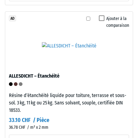
/ 5
intermédiaire
entre
souplesse
Ajouter à la
AD
comparaison
et
compacité.
La
densité
apparente
Installation
d'un
–
matériau
Traitement
décrit
–
ALLESDICHT – Étanchéité
le
Montage
rapport
entre
Résine d’étanchéité liquide pour toiture, terrasse et sous-
sa
sol. 3 kg, 11 kg ou 25 kg. Sans solvant, souple, certifiée DIN
masse
18533.
et
33.10 CHF / Pièce
son
36.78 CHF / m² x 2 mm
volume
L'emboîtement
total,