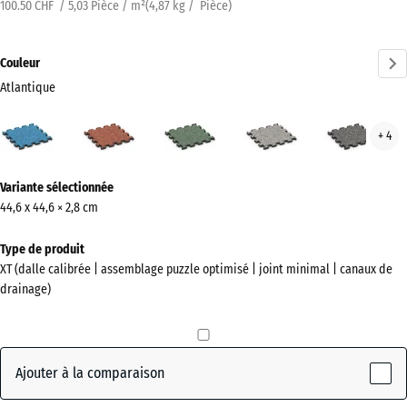
100.50 CHF / 5,03 Pièce / m²
(
4,87
kg
/ Pièce)
Couleur
Atlantique
Atlantique
Etna
Gazon
Granit
Gran
+ 4
(active)
anglais
gris
gris
fonc
Plus
Variante sélectionnée
d'informations
44,6 x 44,6 × 2,8 cm
sur
les
Type de produit
couleurs
XT (dalle calibrée | assemblage puzzle optimisé | joint minimal | canaux de
?
drainage)
Afficher
la
palette
Ajouter à la comparaison
de
couleurs