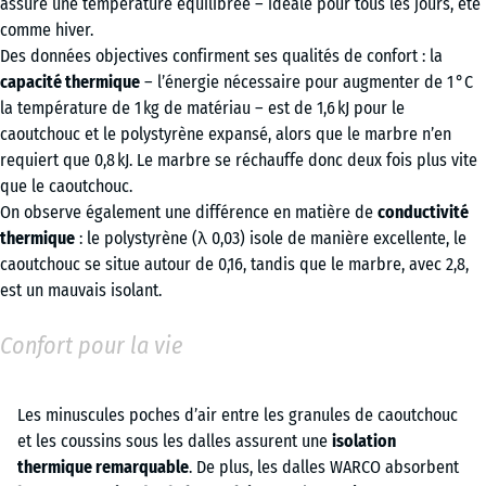
assure une température équilibrée – idéale pour tous les jours, été
comme hiver.
Des données objectives confirment ses qualités de confort : la
capacité thermique
– l’énergie nécessaire pour augmenter de 1 °C
la température de 1 kg de matériau – est de 1,6 kJ pour le
caoutchouc et le polystyrène expansé, alors que le marbre n’en
requiert que 0,8 kJ. Le marbre se réchauffe donc deux fois plus vite
que le caoutchouc.
On observe également une différence en matière de
conductivité
thermique
: le polystyrène (λ 0,03) isole de manière excellente, le
caoutchouc se situe autour de 0,16, tandis que le marbre, avec 2,8,
est un mauvais isolant.
Confort pour la vie
Les minuscules poches d’air entre les granules de caoutchouc
et les coussins sous les dalles assurent une
isolation
thermique remarquable
. De plus, les dalles WARCO absorbent