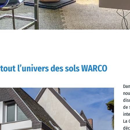
tout l’univers des sols WARCO
Dan
nou
dis
de 
int
La 
déc