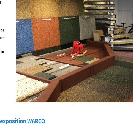
n
tes
ans
ain
l’exposition WARCO