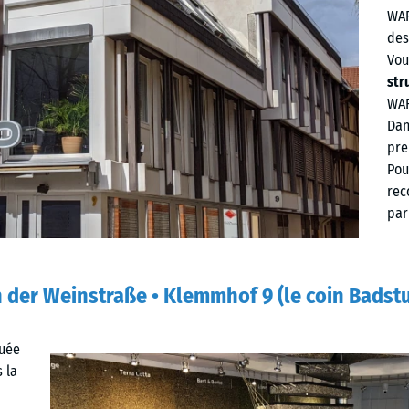
WAR
des
Vou
str
WAR
Dan
pre
Pou
rec
par
 der Weinstraße • Klemmhof 9 (le coin Bads
tuée
 la