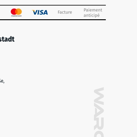
stadt
ße,