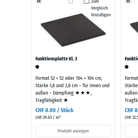
vereint
Zum
XX
XX
Life Tyres, also für Gummi aus der Verwertung von Alt
Abriebfe
Vergleich
Beige-,
Wasserd
hinzufügen
Sand-
und
Rutschh
Hellbrauntöne
Wärmedä
zu
einem
Frostbe
warmen,
Schei
Funktionsplatte Kl. 3
Funkti
hellen
Dicht
Farbbild,
-
das
Format 52 × 52 oder 104 × 104 cm,
Format
an
Skale
Stärke 1,8 und 2,8 cm – für innen und
Stärke
hellen
außen – Dämpfung ★★★,
außen
2
Kalkstein
Tragfähigkeit ★
Tragf
=
erinnert
CHF 8.00 / Stück
CHF 8
und
780
CHF 29.63 / m²
CHF 32.
Außenanlagen
bis
eine
Produkt anzeigen
840
natürlich-