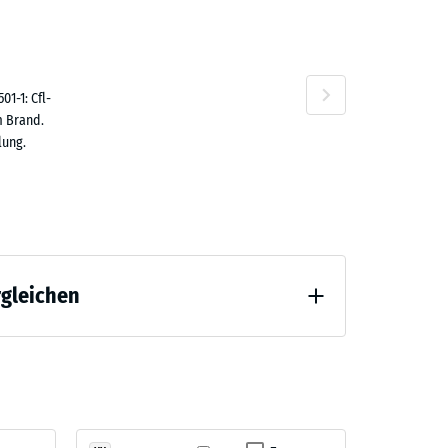
1-1: Cfl-
m Brand.
lung.
rgleichen