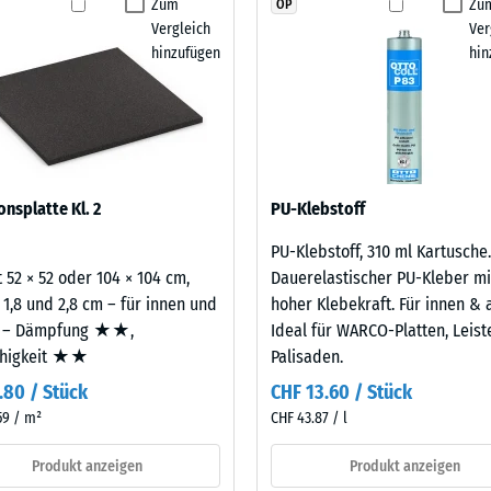
Zum
Zu
OP
reifen.
stigkeit - Beständigkeit gegen abrasiven Verschleiß - Skalenwert 2 = "gut" (BS
Produkt
Vergleich
Ver
für
urchlässigkeit (EN 12616) - Skalenwert 4 = Infiltration ca. 600 mm/h (600 l/h/
hinzufügen
hin
den
emmung (EN 16165) - Skalenwert 4 = mittlerer Akzeptanzwinkel ca. 16°, Gruppe
Produktvergleich
ausgewählt.
mmung - Skalenwert 3 = Wärmeleitfähigkeit ca. 0,11 W/(m·K)
ständig
nbare
onsplatte Kl. 2
PU-Klebstoff
e
PU-Klebstoff, 310 ml Kartusche.
 52 × 52 oder 104 × 104 cm,
Dauerelastischer PU-Kleber mi
nwert
 1,8 und 2,8 cm – für innen und
hoher Klebekraft. Für innen & 
 – Dämpfung ★★,
Ideal für WARCO-Platten, Leis
ähigkeit ★★
Palisaden.
.80 / Stück
CHF 13.60 / Stück
59 / m²
CHF 43.87 / l
Produkt anzeigen
Produkt anzeigen