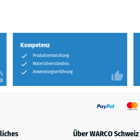
olumen,
eßlich
Kompetenz
me
Produktentwicklung
Materialverständnis
chlüsse.
Anwendungserfahrung
en
liches
Über WARCO Schweiz
rweise