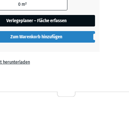
0
m²
her
Verlegeplaner – Fläche erfassen
Zum Warenkorb hinzufügen
lut
t herunterladen
l