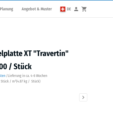
 Planung
Angebot & Muster
DE
elplatte XT "Travertin"
00 / Stück
sten
/
Lieferung in ca.
4-6 Wochen
3 Stück / m²
(
4.87
kg
/ Stück)
rtin
Atlantik
Dunkelgrauer
Englischer
Feuersglut