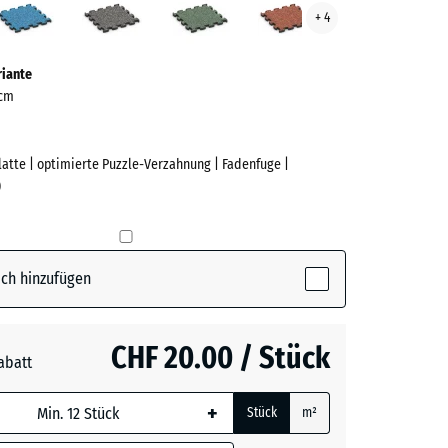
+ 4
ve)
Granit
Rasen
riante
 cm
Platte | optimierte Puzzle-Verzahnung | Fadenfuge |
)
e
(active)
n
ch hinzufügen
CHF 20.00 / Stück
abatt
rauer
+
Stück
m²