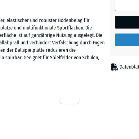
Englisc
der, elastischer und robuster Bodenbelag für
Rasen
lzplätze und multifunktionale Sportflächen. Die
läche ist auf ganzjährige Nutzung ausgelegt. Die
Ballabprall und verhindert Verfälschung durch Fugen
Feuersg
en der Ballspielplatte reduzieren die
 spürbar. Geeignet für Spielfelder von Schulen,
en im Garten.
Datenblat
Grauer
Granit
Befestigung, auf einem ebenen und tragfähigen
passt exakt ineinander, hält die Platten sicher
Lavende
. Zuschnitte können mit einer Stich- oder
en sich jederzeit lösen, tauschen oder ergänzen.
Rattan
Lounge