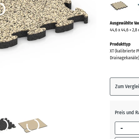
(acti
Mehr
Ausgewählte Va
Informationen
44,6 x 44,6 × 2,8
zu
den
Produkttyp
Farben?
XT (kalibrierte 
Drainagekanäle
Farbpalett
anzeigen
Traverti
Zum Verglei
Atlantik
Preis und R
Dunkelg
-
Granit