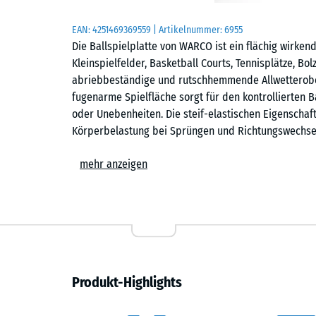
EAN:
4251469369559
| Artikelnummer:
6955
Die Ballspielplatte von WARCO ist ein flächig wirken
Kleinspielfelder, Basketball Courts, Tennisplätze, Bo
abriebbeständige und rutschhemmende Allwetteroberf
fugenarme Spielfläche sorgt für den kontrollierten 
oder Unebenheiten. Die steif-elastischen Eigenschaft
Körperbelastung bei Sprüngen und Richtungswechseln
Kommunen und Vereinen sowie für private Spielfläch
mehr anzeigen
Einfache Verlegung
Die Platten werden schwimmend, also ohne weitere 
Untergrund verlegt. Die kalibrierte Puzzleverzahnung 
zusammen und ist auf der Spielfläche kaum erkennbar
Kreissäge vorgenommen werden. Einzelne Platten lass
Produkt-Highlights
Griffig und ganzjährig bespielbar