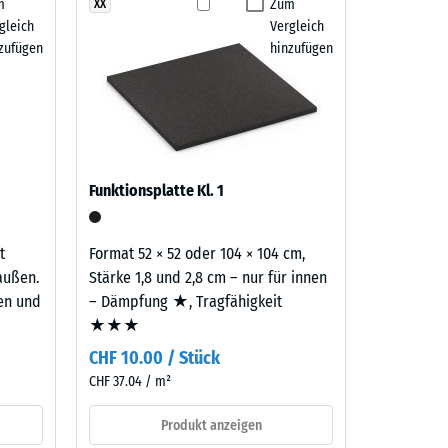
m
Zum
XX
 7188)
gleich
Vergleich
m²)
zufügen
hinzufügen
 R10
Funktionsplatte Kl. 1
t
Format 52 × 52 oder 104 × 104 cm,
außen.
Stärke 1,8 und 2,8 cm – nur für innen
ten und
– Dämpfung ★, Tragfähigkeit
★★★
CHF 10.00 / Stück
CHF 37.04 / m²
Produkt anzeigen