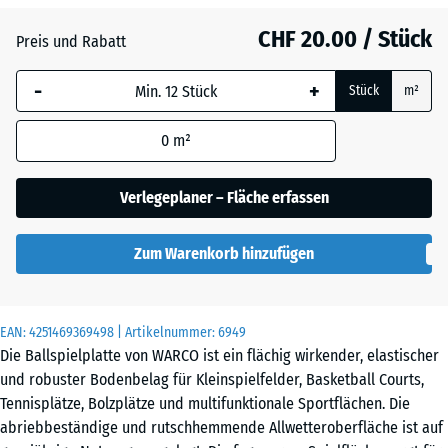
CHF 20.00 / Stück
Atlantik
Preis und Rabatt
-
+
Stück
m²
Englischer
Rasen
0
m²
Verlegeplaner – Fläche erfassen
Feuersglut
Zum Warenkorb hinzufügen
Grauer
Granit
EAN:
4251469369498
| Artikelnummer:
6949
Die Ballspielplatte von WARCO ist ein flächig wirkender, elastischer
und robuster Bodenbelag für Kleinspielfelder, Basketball Courts,
Lavendel
Tennisplätze, Bolzplätze und multifunktionale Sportflächen. Die
abriebbeständige und rutschhemmende Allwetteroberfläche ist auf