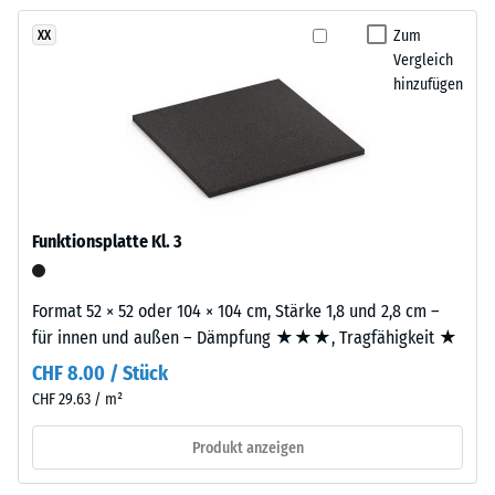
kein
EPDM-
– Skalenwert 3 =
Produkt
deutliche Dämpfung
Granulat
Zum
XX
für
Vergleich
in
Rutschfestigkeit Klasse
den
hinzufügen
verschiedenen
DS (EN 14041) -
Produktvergleich
Grautönen
Skalenwert 5 =
ausgewählt.
sowie
Gleitreibungskoeffizient
in
ca. 0,6
Schwarz
Abriebfestigkeit
mit
- Beständigkeit
Funktionsplatte Kl. 3
farblosem,
gegen
UV-
abrasiven
beständigem
Verschleiß -
Format 52 × 52 oder 104 × 104 cm, Stärke 1,8 und 2,8 cm –
Bindemittel
Skalenwert 2 =
für innen und außen – Dämpfung ★★★, Tragfähigkeit ★
verarbeitet.
"gut" (BS 7188)
CHF 8.00 / Stück
Die
Wasserdurchlässigkeit
CHF 29.63 / m²
Mischung
(EN 12616) -
erzeugt
Skalenwert 4 =
Produkt anzeigen
ein
Infiltration ca. 600
changierendes,
mm/h (600 l/h/m²)