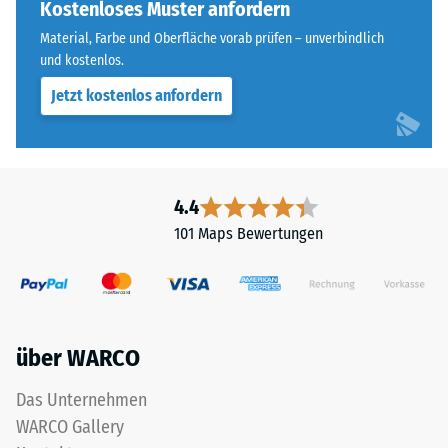
Abkürzung
Kostenloses Muster anfordern
beispielsweise
ELT
der
Material, Farbe und Oberfläche vorab prüfen – unverbindlich
steht
und kostenlos.
Skalenwert
für
2
Jetzt kostenlos anfordern
„End
für
of
eine
Life
scheinbare
Tyres"
Dichte
–
4.4
zwischen
das
780
101 Maps Bewertungen
Granulat
und
stammt
840
aus
kg/m³.
dem
Die
Recycling
physikalische
über WARCO
von
Dichte,
Altreifen.
Das Unternehmen
auch
Die
als
WARCO Gallery
Basisschicht
Massendichte