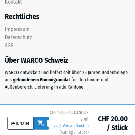
Kontakt
wird
bezeichnet,
mit
gibt
Rechtliches
Standarddichte
hingegen
gepresst.
das
Impressum
Verhältnis
Datenschutz
der
Einbau
AGB
Masse
–
eines
Verarbeitung
Über WARCO Schweiz
Stoffes
–
zu
WARCO entwickelt und liefert seit über 25 Jahren Bodenbeläge
Montage
seinem
aus
gebundenem Gummigranulat
für den Innen- und
reinen
Außenbereich. Lieferung in alle Kantone.
Die
Materialvolumen
Puzzleverzahnung
ohne
ist
Berücksichtigung
mit
CHF 100.50 / 5.03 Stück
von
CHF 20.00
gerundeten,
/ m²
-
+
Hohlräumen
zzgl. Versandkosten
wellenförmigen
/ Stück
an.
(
4.87
kg
/ Stück)
Ihr sicherer Bodenbelag.
Zähnen