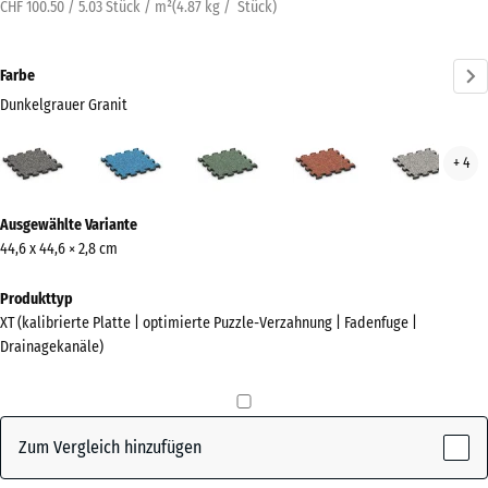
CHF 100.50 / 5.03 Stück / m²
(
4.87
kg
/ Stück)
Farbe
Dunkelgrauer Granit
Dunkelgrauer
Atlantik
Englischer
Feuersglut
Grau
+ 4
Granit
Rasen
Gran
(active)
Mehr
Ausgewählte Variante
Informationen
44,6 x 44,6 × 2,8 cm
zu
den
Produkttyp
Farben?
XT (kalibrierte Platte | optimierte Puzzle-Verzahnung | Fadenfuge |
Drainagekanäle)
Farbpalette
anzeigen
Dunkelgrauer
Zum Vergleich hinzufügen
(active)
Granit