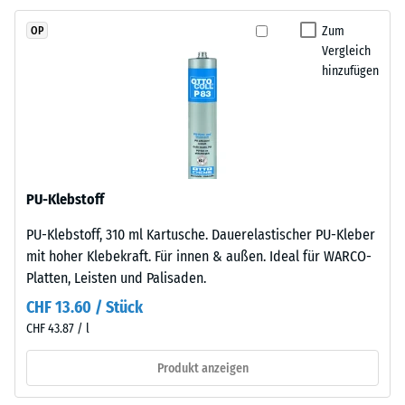
Pigmente
2
vollständig
Zum
OP
=
in
Vergleich
das
780
hinzufügen
Granulat
bis
eingebunden
840
sind,
bleibt
kg/m³
die
Farbgebung
PU-Klebstoff
langfristig
PU-Klebstoff, 310 ml Kartusche. Dauerelastischer PU-Kleber
stabil
/ 5
mit hoher Klebekraft. Für innen & außen. Ideal für WARCO-
–
Platten, Leisten und Palisaden.
sowohl
gegenüber
CHF 13.60 / Stück
UV-
CHF 43.87 / l
Strahlung
Die
Produkt anzeigen
als
scheinbare
auch
Dichte