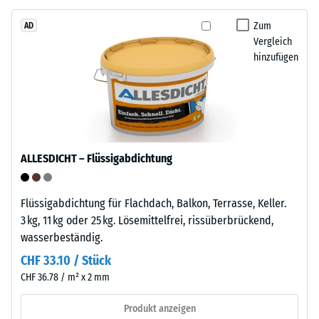
starke
von
Nutzschicht
Zum
AD
WARCO
Vergleich
besteht
liegt
hinzufügen
aus
dieser
neu
Wert
hergestelltem,
typischerweise
durchgefärbtem
zwischen
und
600
schadstofffreiem
und
ALLESDICHT – Flüssigabdichtung
EPDM-
1250
Granulat
kg/m³.
(Ethylen-
Flüssigabdichtung für Flachdach, Balkon, Terrasse, Keller.
Um
Propylen-
3 kg, 11 kg oder 25 kg. Lösemittelfrei, rissüberbrückend,
die
Dien-
wasserbeständig.
scheinbare
Kautschuk),
Dichte
CHF 33.10 / Stück
gebunden
eines
CHF 36.78 / m² x 2 mm
mit
bestimmten
Polyurethan.
Produkts
Produkt anzeigen
Die