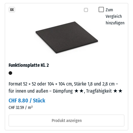
natürlich
Zum
XX
Rutschhemmung
wirkendes
Vergleich
(EN 16165) -
Farbbild,
hinzufügen
Skalenwert 4 =
das
mittlerer
an
Akzeptanzwinkel
dunklen
ca. 16°, Gruppe
Naturstein
R10
erinnert.
Wärmedämmung -
Da
Funktionsplatte Kl. 2
Skalenwert 3 =
EPDM
Wärmeleitfähigkeit
von
ca. 0,11 W/(m·K)
Natur
Format 52 × 52 oder 104 × 104 cm, Stärke 1,8 und 2,8 cm –
aus
Frostbeständig
für innen und außen – Dämpfung ★★, Tragfähigkeit ★★
UV-
Scheinbare
CHF 8.80 / Stück
beständig
CHF 32.59 / m²
Dichte
ist
-
und
Produkt anzeigen
hochwertige
Skalenwert