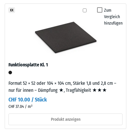
gegenüber
eines
Abrieb.
Zum
XX
Materials
Vergleich
beschreibt
hinzufügen
das
Material
Verhältnis
–
seiner
Bestandteile
Masse
und
zu
Aufbau
seinem
Funktionsplatte Kl. 1
Gesamtvolumen,
Dieses
einschließlich
Produkt
aller
Format 52 × 52 oder 104 × 104 cm, Stärke 1,8 und 2,8 cm –
ist
Poren,
nur für innen – Dämpfung ★, Tragfähigkeit ★★★
zweilagig
Hohlräume
CHF 10.00 / Stück
aufgebaut.
und
Die
CHF 37.04 / m²
Lufteinschlüsse.
ca.
Bei
Produkt anzeigen
3
den
mm
Produkten