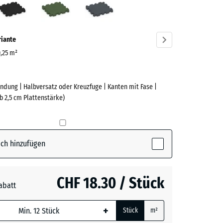
ve)
riante
0,25 m²
ndung | Halbversatz oder Kreuzfuge | Kanten mit Fase |
e
b 2,5 cm Plattenstärke)
(active)
t
ch hinzufügen
t
- CHF 0.60
CHF 18.30 / Stück
abatt
e, blau
n
+ CHF 0.50
+
Stück
m²
 wird