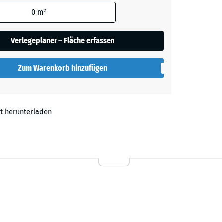
den
0
m²
rgrau
en nicht
gegeben)
Verlegeplaner – Fläche erfassen
rechnung
Zum Warenkorb hinzufügen
t herunterladen