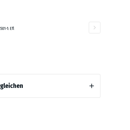
F 4.90
01-1: Efl
rgleichen
Entlastung (BS 7188)