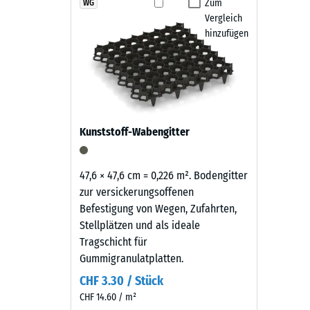
zeigt
Zum
WG
Abspülen mit dem Wasserschlauch.
Rutschfe
Vergleich
sich
Abriebf
hinzufügen
als
kräftiges,
Wasserdu
erdiges
Rutschh
Rotbraun
mit
Wärmedä
lebendiger
Frostbe
Kunststoff-Wabengitter
Granulatstruktur,
Druckf
das
sich
-
47,6 × 47,6 cm = 0,226 m². Bodengitter
natürlich
zur versickerungsoffenen
Skale
in
Befestigung von Wegen, Zufahrten,
3
Garten-
Stellplätzen und als ideale
und
=
Tragschicht für
Terrassenanlagen
Gummigranulatplatten.
ca.
einfügt.
CHF 3.30 / Stück
0,5
CHF 14.60 / m²
mm