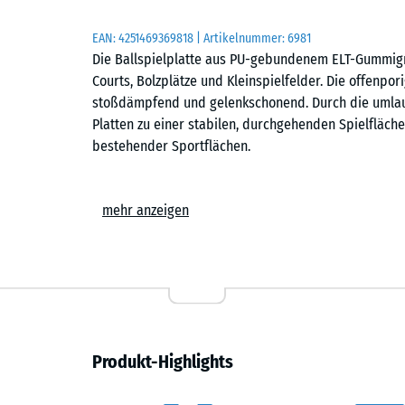
EAN:
4251469369818
| Artikelnummer:
6981
Die Ballspielplatte aus PU-gebundenem ELT-Gummigra
Courts, Bolzplätze und Kleinspielfelder. Die offenpor
stoßdämpfend und gelenkschonend. Durch die umlau
Platten zu einer stabilen, durchgehenden Spielfläch
bestehender Sportflächen.
Stabiler Plattenverbund
mehr anzeigen
Die Puzzle-Verzahnung verbindet die Platten sicher
erforderlich sind. Die Verlegung kann im Schachbre
einfach, wie die Platten ausgelegt werden, können 
Platten lassen sich bei Bedarf austauschen, ohne di
Randabschlüsse können mit einer Stich- oder Krei
Verlegung auf befestigtem Untergrund
Produkt-Highlights
Die Ballspielplatten werden auf dauerhaft tragfähig