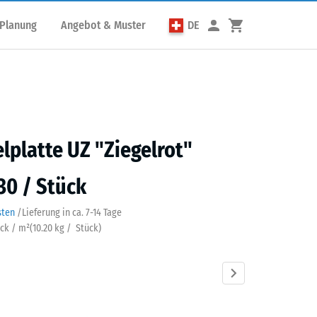
 Planung
Angebot & Muster
DE
elplatte UZ "Ziegelrot"
30 / Stück
sten
/
Lieferung in ca.
7-14 Tage
ück / m²
(
10.20
kg
/ Stück)
lrot
Anthrazit
Grasgrün
Schiefergrau