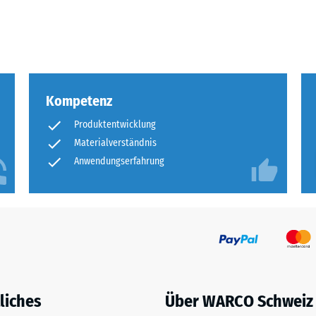
eibende
llung
Kompetenz
en
Produktentwicklung
stung
Materialverständnis
Anwendungserfahrung
liches
Über WARCO Schweiz