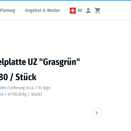
 Planung
Angebot & Muster
DE
elplatte UZ "Grasgrün"
80 / Stück
sten
/
Lieferung in ca.
7-14 Tage
ück / m²
(
10.20
kg
/ Stück)
grün
Anthrazit
Schiefergrau
Ziegelrot