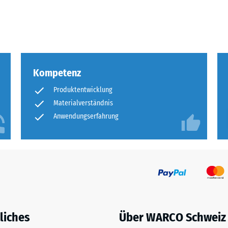
eibende
llung
Kompetenz
en
Produktentwicklung
stung
Materialverständnis
Anwendungserfahrung
liches
Über WARCO Schweiz