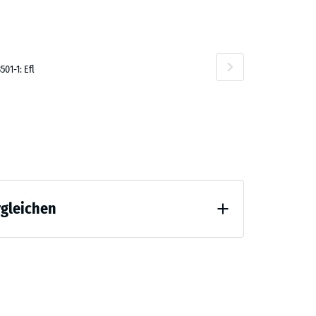
F 4.80
01-1: Efl
rgleichen
Entlastung (BS 7188)