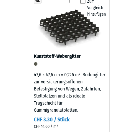
Produkten
Zum
WG
Abspülen mit dem Wasserschlauch.
Rutschfe
Vergleich
in
Abriebf
hinzufügen
Grasgrün
wird
Wasserdu
schwarzes
Rutschh
Gummigranulat
aus
Wärmedä
der
Frostbe
Kunststoff-Wabengitter
Reifenverwertung
Druckf
mit
einem
-
47,6 × 47,6 cm = 0,226 m². Bodengitter
grasgrün
zur versickerungsoffenen
Skale
pigmentierten
Befestigung von Wegen, Zufahrten,
3
Bindemittel
Stellplätzen und als ideale
gleichmäßig
=
Tragschicht für
umhüllt.
Gummigranulatplatten.
ca.
Der
CHF 3.30 / Stück
0,5
Farbton
CHF 14.60 / m²
zeigt
mm