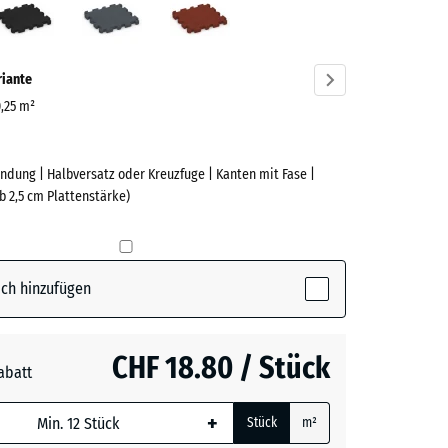
ve)
riante
0,25 m²
ndung | Halbversatz oder Kreuzfuge | Kanten mit Fase |
e
b 2,5 cm Plattenstärke)
(active)
n
ch hinzufügen
t
- CHF 1.10
CHF 18.80 / Stück
abatt
e, blau
rgrau
- CHF 0.50
+
Stück
m²
 wird