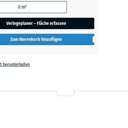
den
0
m²
t
- CHF 0.50
en nicht
gegeben)
Verlegeplaner – Fläche erfassen
rechnung
Zum Warenkorb hinzufügen
t herunterladen