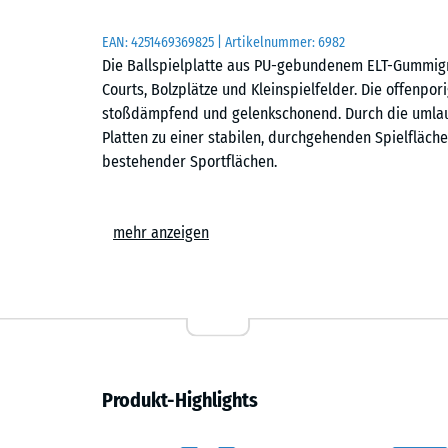
EAN:
4251469369825
| Artikelnummer:
6982
Die Ballspielplatte aus PU-gebundenem ELT-Gummigra
Courts, Bolzplätze und Kleinspielfelder. Die offenpor
stoßdämpfend und gelenkschonend. Durch die umlau
Platten zu einer stabilen, durchgehenden Spielfläch
bestehender Sportflächen.
Stabiler Plattenverbund
mehr anzeigen
Die Puzzle-Verzahnung verbindet die Platten sicher
erforderlich sind. Die Verlegung kann im Schachbre
einfach, wie die Platten ausgelegt werden, können 
Platten lassen sich bei Bedarf austauschen, ohne di
Randabschlüsse können mit einer Stich- oder Krei
Verlegung auf befestigtem Untergrund
Produkt-Highlights
Die Ballspielplatten werden auf dauerhaft tragfähig