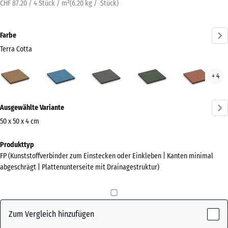
CHF 87.20 / 4 Stück / m²
(
6.20
kg
/ Stück)
Farbe
Terra Cotta
Terra
Atlantik
Dunkelgrauer
Englischer
Feue
+ 4
Cotta
Granit
Rasen
(active)
Mehr
Ausgewählte Variante
Informationen
zu
50 x 50 x 4 cm
den
Abmessungen
Produkttyp
Farben?
für
FP (Kunststoffverbinder zum Einstecken oder Einkleben | Kanten minimal
den
Farbpalette
abgeschrägt | Plattenunterseite mit Drainagestruktur)
Versand
anzeigen
500
Terra
x
(active)
Cotta
500
Zum Vergleich hinzufügen
x