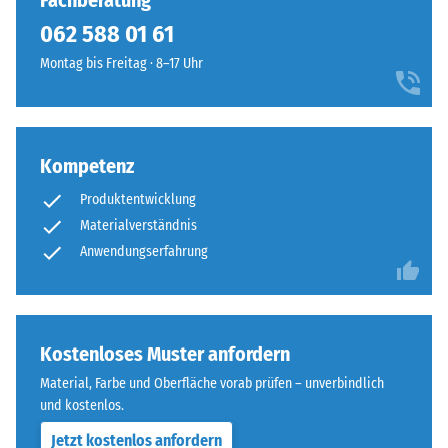
Fachberatung
7188)
kein
und
062 588 01 61
Produkt
Scheinbare
Rotbrauntönen
für
Dichte -
Montag bis Freitag · 8–17 Uhr
und
den
Skalenwert
erzeugt
1 = bis 780
Produktvergleich
ein
kg/m³
ausgewählt.
natürlich
anmutendes
Kompetenz
Stoß-, Schwingungs-
Farbbild,
und
Produktentwicklung
Trittschalldämmung
das
Materialverständnis
– Skalenwert 4 =
mediterrane
Anwendungserfahrung
starke Dämpfung
Ton-
und
Rutschfestigkeit Klasse
Erdmaterialien
DS (EN 14041) -
assoziiert.
Skalenwert 4 =
Kostenloses Muster anfordern
Gleitreibungskoeffizient
ca. 0,53
Material, Farbe und Oberfläche vorab prüfen – unverbindlich
Material
und kostenlos.
Abriebfestigkeit
–
- Beständigkeit
Bestandteile
Jetzt kostenlos anfordern