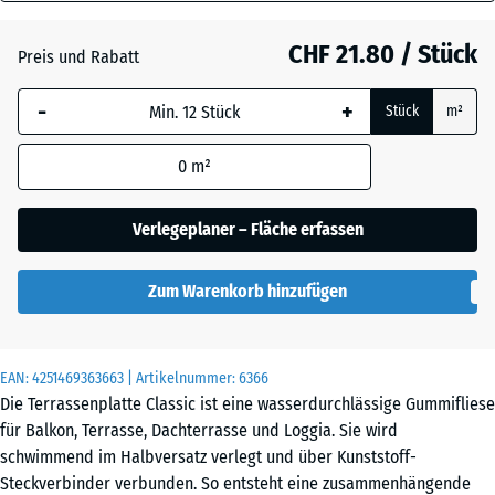
40
mm
Atlantik
CHF 21.80 / Stück
Preis und Rabatt
Die gewählte, blau
-
+
Stück
m²
umrandete
Dunkelgrauer
Abmessung wird
Granit
0
m²
(sofern in den
Produktdaten nicht
anders angegeben)
Verlegeplaner – Fläche erfassen
Englischer
für die
Rasen
Bedarfsberechnung
Zum Warenkorb hinzufügen
verwendet.
Feuersglut
50
x
EAN:
4251469363663
| Artikelnummer:
6366
50
Die Terrassenplatte Classic ist eine wasserdurchlässige Gummifliese
x 4
Grauer
für Balkon, Terrasse, Dachterrasse und Loggia. Sie wird
cm
Granit
schwimmend im Halbversatz verlegt und über Kunststoff-
Steckverbinder verbunden. So entsteht eine zusammenhängende