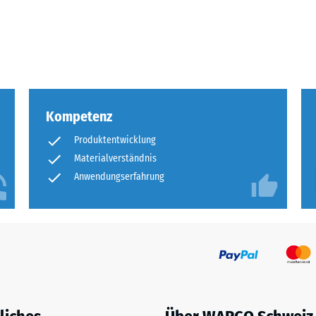
eibende
llung
Kompetenz
en
Produktentwicklung
stung
Materialverständnis
Anwendungserfahrung