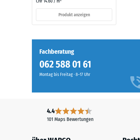
CHF 14.60 / m²
mm
Material
verbl
–
Produkt anzeigen
Bestandteile
Einde
und
nach
Aufbau
24
Fachberatung
Stund
Das
062 588 01 61
Produkt
Entla
besteht
(BS
Montag bis Freitag · 8–17 Uhr
aus
7188)
gereinigtem,
schwarzem
ELT-
Granulat
4.4
und
2 / 5
101 Maps Bewertungen
einem
Polyurethan-
Bindemittel.