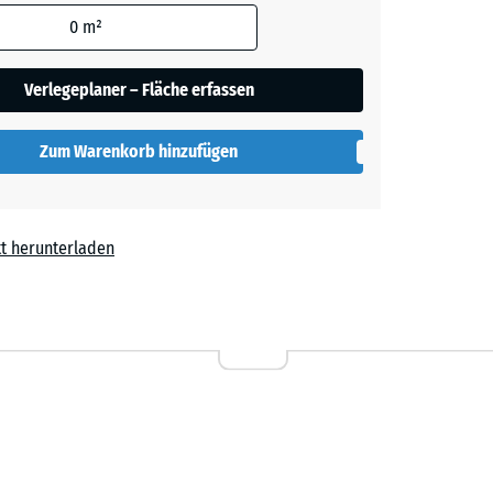
den
0
m²
en nicht
gegeben)
Verlegeplaner – Fläche erfassen
rechnung
Zum Warenkorb hinzufügen
t herunterladen
 7.10