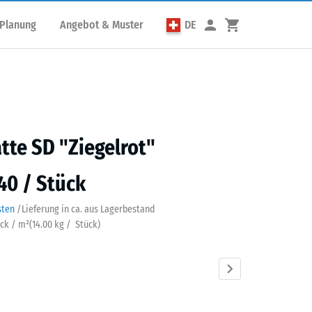
 Planung
Angebot & Muster
DE
atte SD "Ziegelrot"
40 / Stück
sten
/
Lieferung in ca.
aus Lagerbestand
ück / m²
(
14.00
kg
/ Stück)
lrot
Anthrazit