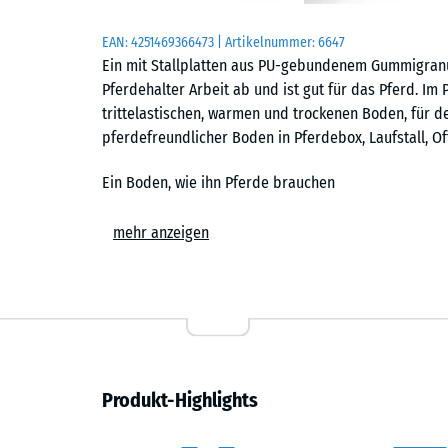
EAN:
4251469366473
| Artikelnummer:
6647
Ein mit Stallplatten aus PU-gebundenem Gummigran
Pferdehalter Arbeit ab und ist gut für das Pferd. Im P
trittelastischen, warmen und trockenen Boden, für den
pferdefreundlicher Boden in Pferdebox, Laufstall, Of
Ein Boden, wie ihn Pferde brauchen
Pferde sind Steppentiere und an feste, trockene Unte
mehr anzeigen
ähnliche Trittelastizität. Sie ist fest genug für den 
leicht ab. Das Gummigranulat stammt aus der Wiederve
formstabil, verrottet nicht und ist unempfindlich ge
frostbeständig ist, eignet sie sich für den Offenstal
Pferdebox.
Weniger Einstreu, schnelleres Misten
Produkt-Highlights
Die stoßdämpfende, wasserdurchlässige Platte macht 