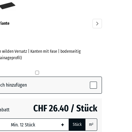
ve)
riante
 wilden Versatz | Kanten mit Fase | bodenseitig
e
ainageprofil)
(active)
t
ch hinzufügen
t
- CHF 0.50
CHF 26.40 / Stück
abatt
e, blau
+
Stück
m²
 wird