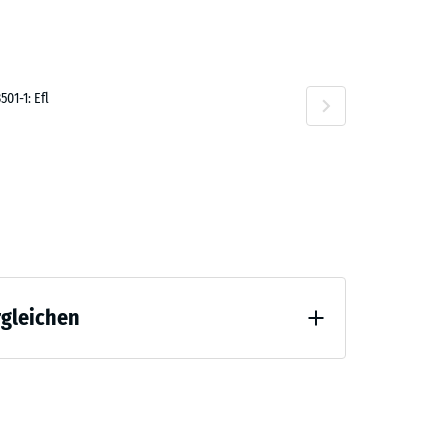
01-1: Efl
rgleichen
 Entlastung (BS 7188)