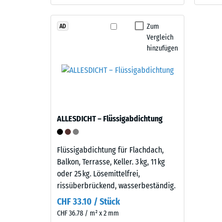
mineralische
verbl
Note
Zum
Einde
AD
gibt.
Vergleich
nach
hinzufügen
24
Material
–
Stund
Bestandteile
Entla
und
(BS
Aufbau
ALLESDICHT – Flüssigabdichtung
7188)
Dieses
Produkt
Flüssigabdichtung für Flachdach,
ist
Balkon, Terrasse, Keller. 3 kg, 11 kg
zweilagig
oder 25 kg. Lösemittelfrei,
1 / 5
aufgebaut.
rissüberbrückend, wasserbeständig.
Die
CHF 33.10 / Stück
ca.
CHF 36.78 / m² x 2 mm
3