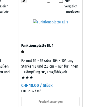
m
Zum
XX
gleich
Vergleich
 7188)
zufügen
hinzufügen
h/m²)
 R10
Funktionsplatte Kl. 1
t
Format 52 × 52 oder 104 × 104 cm,
außen.
Stärke 1,8 und 2,8 cm – nur für innen
ten und
– Dämpfung ★, Tragfähigkeit
★★★
CHF 10.00 / Stück
CHF 37.04 / m²
Produkt anzeigen