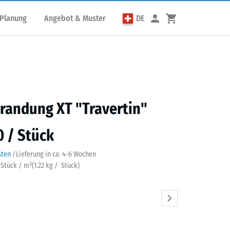
 Planung
Angebot & Muster
DE
randung XT "Travertin"
0 / Stück
sten
/
Lieferung in ca.
4-6 Wochen
0 Stück / m²
(
1.22
kg
/ Stück)
rtin
Atlantik
Dunkelgrauer
Englischer
Feuersglut