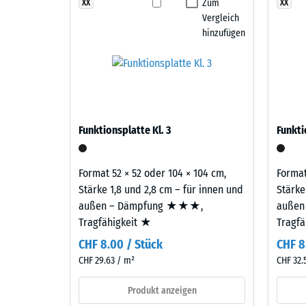
vereint
Zum
XX
XX
Dämpfung, Dämmung und Stabilität auf die Gegeben
Rutschfe
Vergleich
Beige-,
verhindert Spannungen, wie sie bei einschichtigen 
Abriebfe
hinzufügen
Sand-
verlängert die Nutzungsdauer der Fläche am Becken
und
Wasserdu
Zweilagiger Aufbau
Hellbrauntöne
Rutschh
zu
Der Belag ist zweilagig aufgebaut: Die Nutzschicht 
einem
Wärmedä
EPDM-Gummigranulat sichert Farbbeständigkeit und O
warmen,
Frostbe
Funktionsplatte Kl. 3
Funkti
Gummigranulat übernimmt Tragfähigkeit und Stoßd
hellen
Druckf
Farbbild,
das
-
Format 52 × 52 oder 104 × 104 cm,
Format
an
Stärke 1,8 und 2,8 cm – für innen und
Stärke
Skale
hellen
außen – Dämpfung ★★★,
außen
1
Kalkstein
Tragfähigkeit ★
Tragf
erinnert
=
CHF 8.00 / Stück
CHF 8
und
ca.
CHF 29.63 / m²
CHF 32.
Außenanlagen
1
eine
Produkt anzeigen
natürlich-
mm