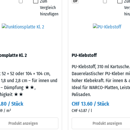
Zum
Zu
OP
heiten vor Ort abstimmen. Der Sandwichaufbau
stigkeit Klasse DS (EN 14041) - Skalenwert 4 = Gleitreibungskoeffizient ca. 0,53
Produkt
Vergleich
Ver
Gummigranulatplatten auftreten können, und
für
stigkeit - Beständigkeit gegen abrasiven Verschleiß - Skalenwert 2 = "gut" (BS
hinzufügen
hin
rand.
den
rchlässigkeit (EN 12616) - Skalenwert 5 = Infiltration ca. 1000 mm/h (1000 l/
Produktvergleich
ausgewählt.
emmung (EN 16165) - Skalenwert 4 = mittlerer Akzeptanzwinkel ca. 16°, Gruppe
aus neu hergestelltem, UV-stabilem, durchgefärbtem
mmung - Skalenwert 2 = Wärmeleitfähigkeit ca. 0,12 W/(m·K)
berflächenqualität; die Basisschicht aus ELT-
ständig
onsplatte Kl. 2
PU-Klebstoff
ämpfung.
estigkeit
PU-Klebstoff, 310 ml Kartusche.
 52 × 52 oder 104 × 104 cm,
Dauerelastischer PU-Kleber mi
 1,8 und 2,8 cm – für innen und
hoher Klebekraft. Für innen & 
nwert
 – Dämpfung ★★,
Ideal für WARCO-Platten, Leis
ähigkeit ★★
Palisaden.
.80 / Stück
CHF 13.60 / Stück
59 / m²
CHF 43.87 / l
Produkt anzeigen
Produkt anzeigen