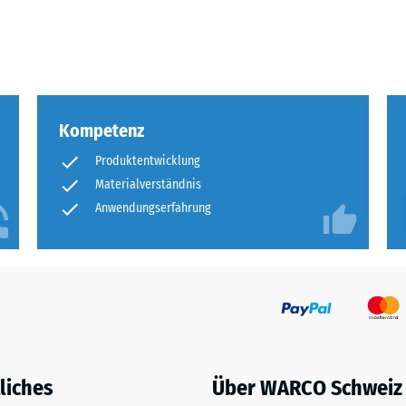
tigkeit
fes
bt
Kompetenz
and
Produktentwicklung
Materialverständnis
le
gen.
Anwendungserfahrung
f
liches
Über WARCO Schweiz