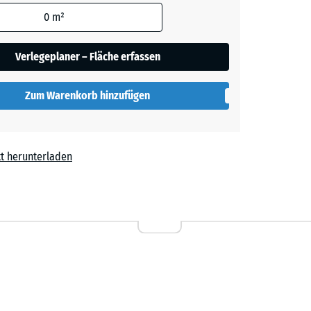
den
0
m²
en nicht
her
gegeben)
Verlegeplaner – Fläche erfassen
rechnung
Zum Warenkorb hinzufügen
lut
t herunterladen
l
F 9.20