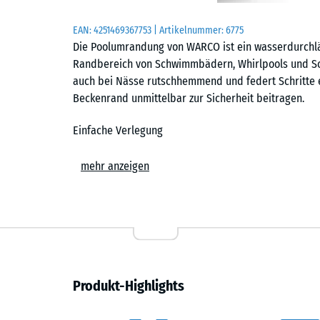
EAN:
4251469367753
| Artikelnummer:
6775
Die Poolumrandung von WARCO ist ein wasserdurchlä
Randbereich von Schwimmbädern, Whirlpools und Sch
auch bei Nässe rutschhemmend und federt Schritte e
Beckenrand unmittelbar zur Sicherheit beitragen.
Einfache Verlegung
Die Platten der Poolumrandung werden schwimmend, 
mehr anzeigen
und tragfähigen Untergrund verlegt. Die kalibrierte 
Platten sicher zusammen und ist dank der fehlenden
können mit einer Stich- oder Kreissäge vorgenommen 
Reparaturen jederzeit austauschen oder ergänzen. De
verfügt über eine Drainage auf der Unterseite. So wi
Boden trocknet schnell ab.
Produkt-Highlights
Rutschhemmend und barfußfreundlich