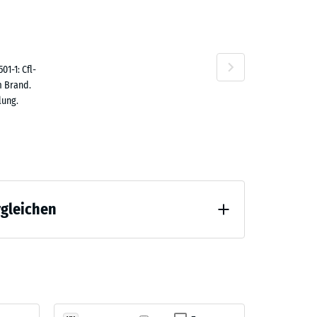
1-1: Cfl-
m Brand.
lung.
rgleichen
tlastung (BS 7188)