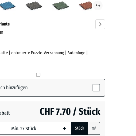
+ 4
ve)
Granit
Rasen
riante
 cm
Platte | optimierte Puzzle-Verzahnung | Fadenfuge |
e
)
(active)
n
ch hinzufügen
CHF 7.70 / Stück
abatt
e, blau
rauer
+
Stück
m²
 wird