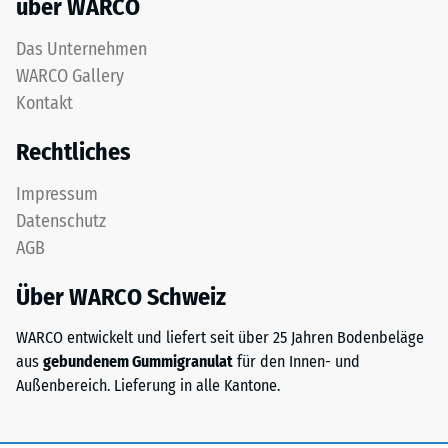
über WARCO
5
einer
Das Unternehmen
vollständigen
WARCO Gallery
Rückverformung
Kontakt
ohne
bleibenden
Rechtliches
Eindruck
entspricht.
Impressum
Der
Datenschutz
angegebene
AGB
Skalenwert
wurde
Über WARCO Schweiz
durch
Interpolation
WARCO entwickelt und liefert seit über 25 Jahren Bodenbeläge
von
aus
gebundenem Gummigranulat
für den Innen- und
Prüfergebnissen
Außenbereich. Lieferung in alle Kantone.
an
repräsentativen