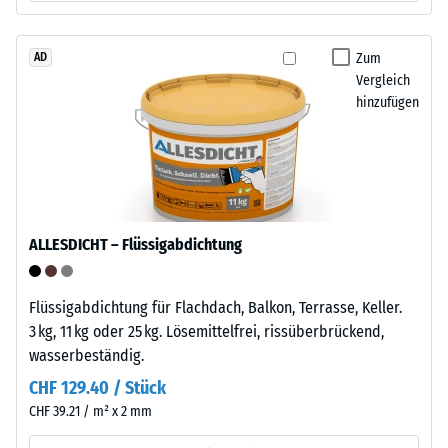
Aufnahmen.
wird
Beim
das
Zusammenstecken
Zum
AD
Prüfverfahren
rasten
Vergleich
nach
hinzufügen
die
BS
Elemente
7188:1998
mechanisch
angewendet.
ein
Dabei
und
wird
bilden
ein
ALLESDICHT – Flüssigabdichtung
eine
Prüfkörper
feste
mit
Verbindung.
Flüssigabdichtung für Flachdach, Balkon, Terrasse, Keller.
einer
Die
3 kg, 11 kg oder 25 kg. Lösemittelfrei, rissüberbrückend,
Fläche
Verlegung
wasserbeständig.
von
erfolgt
100
CHF 129.40 / Stück
schnell
mm²
CHF 39.21 / m² x 2 mm
und
(entspricht
werkzeugfrei.