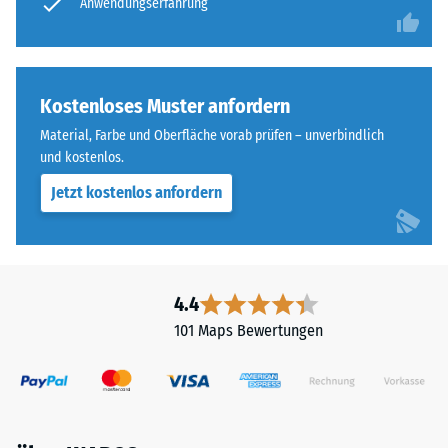
Anwendungserfahrung
Skala
Einbauhinweise
von
sind
1
zu
bis
beachten.
Kostenloses Muster anfordern
5,
wobei
Material, Farbe und Oberfläche vorab prüfen – unverbindlich
der
und kostenlos.
Wert
Jetzt kostenlos anfordern
1
einer
verbleibenden
Eindrucktiefe
4.4
von
ca.
101 Maps Bewertungen
1
mm
und
der
Wert