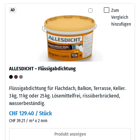
Punktbelastungen
Zum
AD
entstehen
Vergleich
z.
Die
hinzufügen
B.
Platten
durch
verfügen
Schuhe
an
mit
zwei
hohen
Seiten
Absätzen,
über
ALLESDICHT – Flüssigabdichtung
Möbelbeine,
angeformte
Pflanzkübel
Verbindungselemente,
auf
Flüssigabdichtung für Flachdach, Balkon, Terrasse, Keller.
an
Rollen
3 kg, 11 kg oder 25 kg. Lösemittelfrei, rissüberbrückend,
den
oder
wasserbeständig.
gegenüberliegenden
Gerätefüße.
Seiten
CHF 129.40 / Stück
Zur
über
CHF 39.21 / m² x 2 mm
Bestimmung
die
der
Produkt anzeigen
passenden
Druckfestigkeit