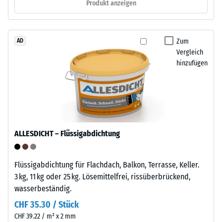
1
Produkt anzeigen
Eine
cm²)
Befestigung
mit
am
einer
Zum
AD
Untergrund
Kraft
Vergleich
ist
von
hinzufügen
nicht
1000
nötig.
N
Bei
(ca.
Bedarf
105
lässt
kg)
sich
ALLESDICHT – Flüssigabdichtung
auf
der
eine
Bodenbelag
Materialprobe
wieder
Flüssigabdichtung für Flachdach, Balkon, Terrasse, Keller.
gedrückt.
lösen
3 kg, 11 kg oder 25 kg. Lösemittelfrei, rissüberbrückend,
Die
und
wasserbeständig.
resultierende
an
CHF 35.30 / Stück
Eindrucktiefe
anderer
CHF 39.22 / m² x 2 mm
wird
Stelle