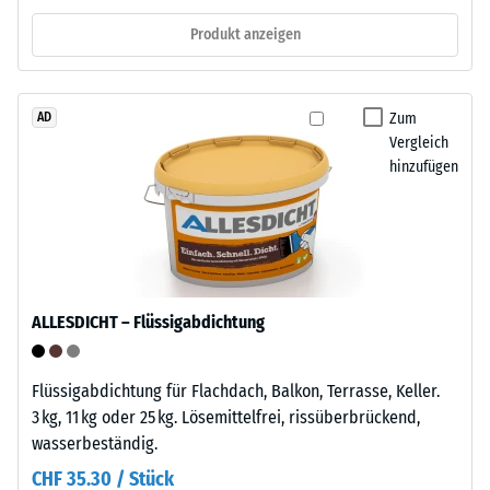
zunächst
neu
Produkt anzeigen
unmittelbar
verlegen.
nach
der
Struktur
Zum
Belastung
AD
Vergleich
der
und
hinzufügen
Bodenseite
dann
in
regelmäßigen
Die
Abständen
Unterseite
über
besteht
einen
aus
ALLESDICHT – Flüssigabdichtung
Zeitraum
einem
von
Gitterwerk
24
Flüssigabdichtung für Flachdach, Balkon, Terrasse, Keller.
mit
Stunden
3 kg, 11 kg oder 25 kg. Lösemittelfrei, rissüberbrückend,
integrierten
gemessen,
wasserbeständig.
Stelzfüßen
um
aus
CHF 35.30 / Stück
die