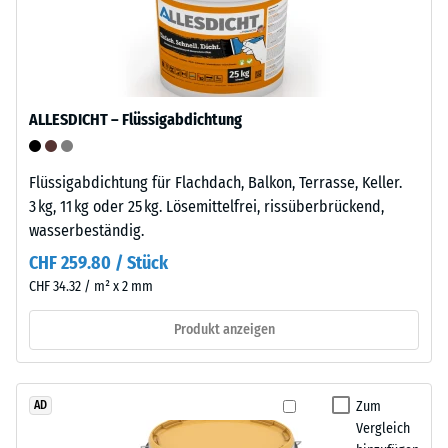
teilkristalliner
Druckfestigkeit
Thermoplast
-
aus
der
Skalenwert
Gruppe
ALLESDICHT – Flüssigabdichtung
5
der
=
Polyolefine.
Flüssigabdichtung für Flachdach, Balkon, Terrasse, Keller.
Für
ca.
3 kg, 11 kg oder 25 kg. Lösemittelfrei, rissüberbrückend,
die
0
wasserbeständig.
Herstellung
mm
der
CHF 259.80 / Stück
Klickfliesen
verbleibende
CHF 34.32 / m² x 2 mm
wird
Eindellung
reines
Produkt anzeigen
nach
Polypropylen
verwendet.
24
Das
Zum
AD
Stunden
Material
Vergleich