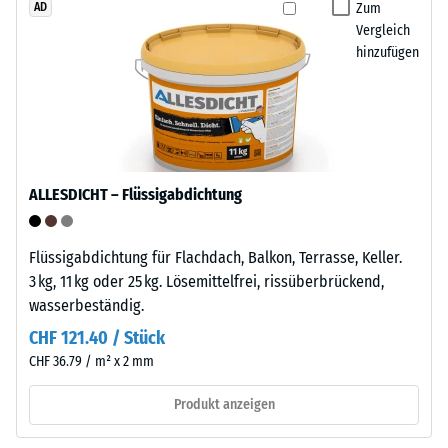
geringe
Zum
AD
Außenbereich
Eindringtiefe
Vergleich
geeignet.
hinzufügen
weist
Nach
auf
der
eine
Nutzung
hohe
sind
Druckfestigkeit
die
hin,
Klickfliesen
ALLESDICHT – Flüssigabdichtung
während
über
eine
die
größere
Flüssigabdichtung für Flachdach, Balkon, Terrasse, Keller.
Wertstoffsammlung
Eindringtiefe
3 kg, 11 kg oder 25 kg. Lösemittelfrei, rissüberbrückend,
recyclingfähig.
auf
wasserbeständig.
eine
CHF 121.40 / Stück
Einbau
geringere
CHF 36.79 / m² x 2 mm
–
Widerstandsfähigkeit
Verarbeitung
gegenüber
Produkt anzeigen
–
Punktbelastungen
Montage
hinweist.