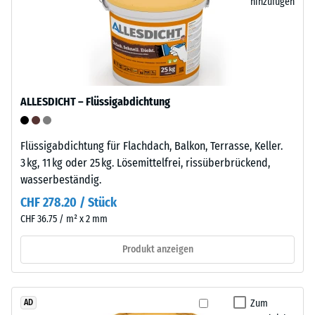
Entlastung
enthält
hinzufügen
keine
(BS
Weichmacher
7188)
und
ist
gegenüber
ALLESDICHT – Flüssigabdichtung
vielen
/ 5
verdünnten
Säuren,
Flüssigabdichtung für Flachdach, Balkon, Terrasse, Keller.
Laugen,
3 kg, 11 kg oder 25 kg. Lösemittelfrei, rissüberbrückend,
Salzlösungen
wasserbeständig.
sowie
Die
CHF 278.20 / Stück
gegenüber
Druckfestigkeit
CHF 36.75 / m² x 2 mm
Urin
eines
beständig.
Werkstoffes
Produkt anzeigen
Die
beschreibt
geschlossene,
seinen
wasserabweisende
Widerstand
Zum
AD
Oberfläche
gegen