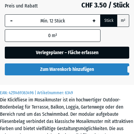
CHF 3.50 / Stück
Schiefer
Preis und Rabatt
-
+
Stück
m²
Vanille
0
m²
Verlegeplaner – Fläche erfassen
Zum Warenkorb hinzufügen
EAN:
4251469363496
| Artikelnummer:
6349
Die Klickfliese im Mosaikmuster ist ein hochwertiger Outdoor-
Bodenbelag für Terrasse, Balkon, Loggia, Gartenwege oder den
Bereich rund um das Schwimmbad. Der modular aufgebaute
Fliesenbelag verbindet das klassische Mosaikmuster mit attraktiven
Farben und bietet vielfältige Gestaltungsmöglichkeiten. Die aus