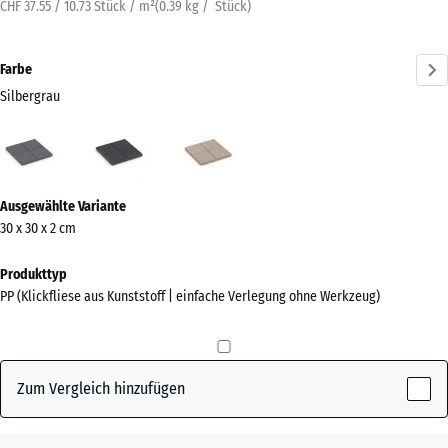
CHF 37.55 / 10.73 Stück / m²
(
0.39
kg
/ Stück)
Farbe
Silbergrau
Silbergrau
Schiefer
Vanille
(active)
Mehr
Ausgewählte Variante
Informationen
30 x 30 x 2 cm
zu
den
Produkttyp
Farben?
PP (Klickfliese aus Kunststoff | einfache Verlegung ohne Werkzeug)
Farbpalette
anzeigen
Zum Vergleich hinzufügen
(active)
Silbergrau