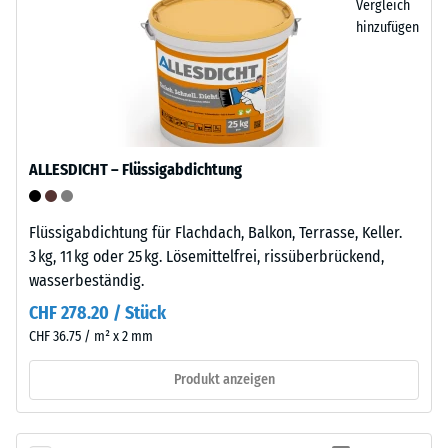
Vergleich
nimmt
punktuelle
hinzufügen
kaum
Belastungen.
Schmutz
Sie
auf
gibt
und
an,
lässt
in
sich
welchem
ALLESDICHT – Flüssigabdichtung
leicht
Maße
reinigen.
der
Polypropylen
Flüssigabdichtung für Flachdach, Balkon, Terrasse, Keller.
Werkstoff
ist
3 kg, 11 kg oder 25 kg. Lösemittelfrei, rissüberbrückend,
unter
UV-
wasserbeständig.
der
stabilisiert
Einwirkung
CHF 278.20 / Stück
und
einer
CHF 36.75 / m² x 2 mm
für
definierten
den
Produkt anzeigen
Kraft
dauerhaften
nachgibt.
Einsatz
Eine
im