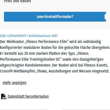
Preis und Rabatt
zum Kontaktformular?
EAN:
4251469361911
| Artikelnummer:
6191
Der Mietboden „Fitness Performance Elite“ wird als vollständig
konfigurierter modularer Boden für die gebuchte Fläche übergeben.
Er besteht aus 20 mm starken Platten des Typs „Fitness
Performance Elite Trainingsboden DZ“ sowie den dazugehörigen
abgeschrägten Randelementen. Der Boden wird bei Fitness-Events,
CrossFit-Wettkämpfen, Shows, Ausstellungen und Messen eingesetzt.
Anzahl und Format der Module sind auf das jeweilige Flächenlayout
mehr anzeigen
abgestimmt. Mit den gelieferten Platten und Randelementen sind
auch vom Standardlayout abweichende Layouts realisierbar.
Technische Ausführung
Datenblatt herunterladen
Die Module bestehen aus PU-gebundenem Gummigranulat. Sie
verbinden sich über eine präzise geschnittene Puzzle-Verbindung