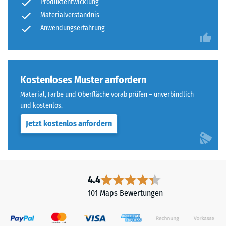
Produktentwicklung
Trittschalldämmung
industriell
Materialverständnis
– Skalenwert 5 =
geprägte
Anwendungserfahrung
hervorragende
Bereiche
Dämpfung
ein.
Rutschfestigkeit Klasse
DS (EN 14041) -
Material
Kostenloses Muster anfordern
Skalenwert 1 =
–
Gleitreibungskoeffizient
Material, Farbe und Oberfläche vorab prüfen – unverbindlich
Bestandteile
ca. 0,3
und kostenlos.
und
Abriebfestigkeit
Aufbau
Jetzt kostenlos anfordern
- Beständigkeit
gegen
abrasiven
Das
Verschleiß -
Produkt
Skalenwert 5 =
4.4
"ausgezeichnet"
besteht
101 Maps Bewertungen
(BS 7188)
aus
gereinigtem,
Wasserdurchlässigkeit
schwarzem