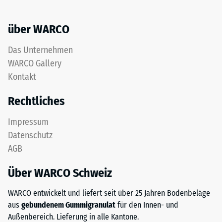
(EN 12616) -
ELT-
Skalenwert 1 =
Gummigranulat
Infiltration ca. 0 mm/h
über WARCO
feiner
(0 l/h/m²)
Körnung
Das Unternehmen
Rutschhemmung
und
WARCO Gallery
(EN 16165) -
einem
Skalenwert 2 =
Kontakt
Polyurethan-
mittlerer
Bindemittel.
Akzeptanzwinkel
Rechtliches
Die
ca. 13°, Gruppe
Abkürzung
R10
Impressum
ELT
Datenschutz
Wärmedämmung -
steht
Skalenwert 5 =
AGB
für
Wärmeleitfähigkeit
„End
ca. 0,07 W/(m·K)
Über WARCO Schweiz
of
Druckfestigkeit
Life
WARCO entwickelt und liefert seit über 25 Jahren Bodenbeläge
-
Tyres“
aus
gebundenem Gummigranulat
für den Innen- und
–
Skalenwert
Außenbereich. Lieferung in alle Kantone.