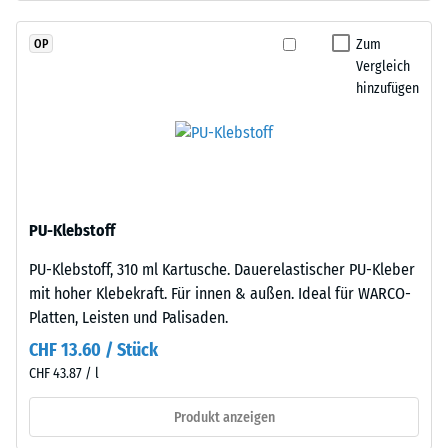
schadstofffreiem
Skalenwert
EPDM-
Zum
OP
2
Granulat
Vergleich
(Ethylen-
=
hinzufügen
Propylen-
780
Dien-
bis
Kautschuk),
gebunden
840
mit
kg/m³
Polyurethan.
PU-Klebstoff
Die
PU-Klebstoff, 310 ml Kartusche. Dauerelastischer PU-Kleber
Nutzschicht
mit hoher Klebekraft. Für innen & außen. Ideal für WARCO-
ist
/ 5
Platten, Leisten und Palisaden.
offenporig
angelegt.
CHF 13.60 / Stück
Die
CHF 43.87 / l
Basisschicht
besteht
Produkt anzeigen
Die
aus
scheinbare