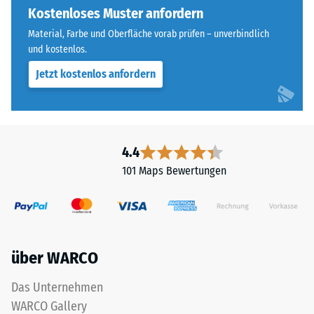
ausgebildet.
Kostenloses Muster anfordern
steht
Die
beispielsweise
Material, Farbe und Oberfläche vorab prüfen – unverbindlich
runde
der
und kostenlos.
Zahnform
Skalenwert
Jetzt kostenlos anfordern
sorgt
2
für
für
einen
eine
besonders
scheinbare
stabilen
4.4
Dichte
Plattenverbund
zwischen
101 Maps Bewertungen
und
780
verhindert
und
ein
840
Aufeinanderrutschen
kg/m³.
der
Die
über WARCO
Zähne.
physikalische
Diese
Dichte,
Das Unternehmen
Platte
auch
WARCO Gallery
ist