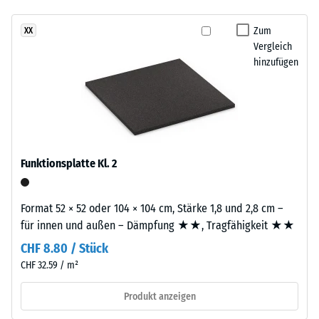
Infiltration ca. 600
mm/h (600 l/h/m²)
Zum
XX
Dieses
Vergleich
Rutschhemmung
Produkt
hinzufügen
(EN 16165) -
ist
Skalenwert 4 =
zweilagig
mittlerer
aufgebaut.
Akzeptanzwinkel
Die
ca. 16°, Gruppe
ca.
R10
3
Funktionsplatte Kl. 2
Wärmedämmung -
mm
Skalenwert 2 =
starke
Wärmeleitfähigkeit
Nutzschicht
Format 52 × 52 oder 104 × 104 cm, Stärke 1,8 und 2,8 cm –
ca. 0,12 W/(m·K)
besteht
für innen und außen – Dämpfung ★★, Tragfähigkeit ★★
aus
Frostbeständig
CHF 8.80 / Stück
neu
Scheinbare
CHF 32.59 / m²
hergestelltem,
Dichte
durchgefärbtem
Produkt anzeigen
und
-