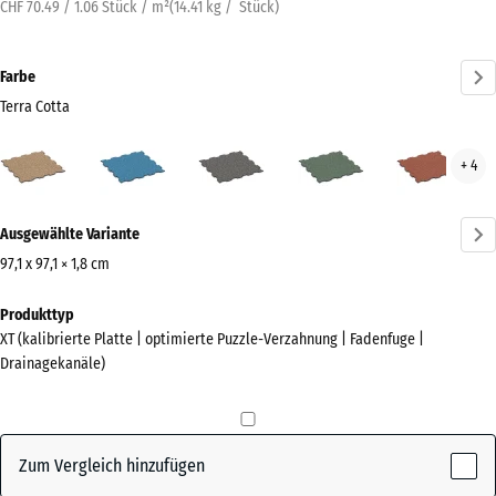
CHF 70.49 / 1.06 Stück / m²
(
14.41
kg
/ Stück)
Farbe
Terra Cotta
Terra
Atlantik
Dunkelgrauer
Englischer
Feue
+ 4
Cotta
Granit
Rasen
(active)
Mehr
Ausgewählte Variante
Informationen
zu
97,1 x 97,1 × 1,8 cm
den
Abmessungen
Produkttyp
Farben?
für
XT (kalibrierte Platte | optimierte Puzzle-Verzahnung | Fadenfuge |
den
Farbpalette
Drainagekanäle)
Versand
anzeigen
1010
Terra
x
(active)
Cotta
1010
Zum Vergleich hinzufügen
x