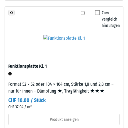
gereinigtem,
Dichte
schwarzem
Zum
XX
eines
ELT-
Vergleich
Materials
Gummigranulat
hinzufügen
beschreibt
mittlerer
das
Körnung,
Verhältnis
gebunden
seiner
mit
Masse
Polyurethan.
zu
Die
Funktionsplatte Kl. 1
seinem
Abkürzung
Gesamtvolumen,
ELT
einschließlich
Format 52 × 52 oder 104 × 104 cm, Stärke 1,8 und 2,8 cm –
steht
aller
nur für innen – Dämpfung ★, Tragfähigkeit ★★★
für
Poren,
CHF 10.00 / Stück
„End
Hohlräume
of
CHF 37.04 / m²
und
Life
Lufteinschlüsse.
Produkt anzeigen
Tyres"
Bei
–