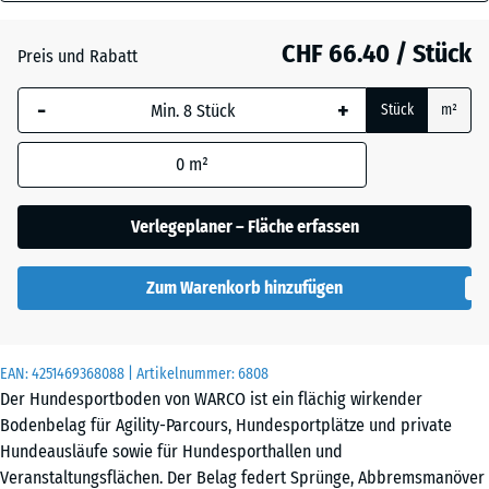
18
mm
Atlantik
CHF 66.40 / Stück
Preis und Rabatt
Die gewählte, blau
-
+
Stück
m²
umrandete
Dunkelgrauer
Abmessung wird
Granit
0
m²
(sofern in den
Produktdaten nicht
anders angegeben)
Verlegeplaner – Fläche erfassen
Englischer
für die
Rasen
Bedarfsberechnung
Zum Warenkorb hinzufügen
verwendet.
Feuersglut
97,1
x
EAN:
4251469368088
| Artikelnummer:
6808
97,1
Der Hundesportboden von WARCO ist ein flächig wirkender
×
Grauer
Bodenbelag für Agility-Parcours, Hundesportplätze und private
1,8
Granit
Hundeausläufe sowie für Hundesporthallen und
cm
Veranstaltungsflächen. Der Belag federt Sprünge, Abbremsmanöver