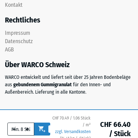
als
Kontakt
als
Massendichte
Deckplatte
bezeichnet,
Rechtliches
in
gibt
einem
hingegen
Impressum
Schichtsystem
das
Datenschutz
konzipiert:
Verhältnis
AGB
Eine
der
oder
Masse
Über WARCO Schweiz
mehrere
eines
Lagen
Stoffes
WARCO entwickelt und liefert seit über 25 Jahren Bodenbeläge
werden
zu
aus
gebundenem Gummigranulat
für den Innen- und
übereinander
seinem
Außenbereich. Lieferung in alle Kantone.
verlegt,
reinen
die
Materialvolumen
Puzzleverzahnung
ohne
hält
CHF 70.49 / 1.06 Stück
Berücksichtigung
CHF 66.40
die
/ m²
-
+
von
zzgl. Versandkosten
obere
/ Stück
Hohlräumen