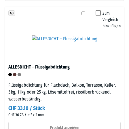
den
das
Produkten
Granulat
Zum
AD
von
Vergleich
stammt
WARCO
hinzufügen
aus
liegt
dem
dieser
Recycling
Wert
von
typischerweise
Altreifen.
zwischen
Die
600
ALLESDICHT – Flüssigabdichtung
Basisschicht
und
wird
1250
mit
kg/m³.
Flüssigabdichtung für Flachdach, Balkon, Terrasse, Keller.
Standarddichte
Um
3 kg, 11 kg oder 25 kg. Lösemittelfrei, rissüberbrückend,
gepresst.
die
wasserbeständig.
scheinbare
CHF 33.10 / Stück
Dichte
Einbau
CHF 36.78 / m² x 2 mm
eines
–
bestimmten
Verarbeitung
Produkt anzeigen