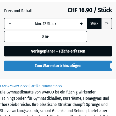
CHF 16.90 / Stück
Atlantik
Preis und Rabatt
-
+
Stück
m²
Dunkelgrauer
Granit
0
m²
Verlegeplaner – Fläche erfassen
Englischer
Rasen
Zum Warenkorb hinzufügen
Feuersglut
EAN:
4251469367791
| Artikelnummer:
6779
Die Gymnastikmatte von WARCO ist ein flächig wirkender
Trainingsboden für Gymnastikhallen, Kursräume, Homegyms und
Lavendel
Therapiebereiche. Ihre elastische Struktur dämpft Sprünge und
Stürze wirkungsvoll ab, schont Gelenke und Sehnen, bietet aber