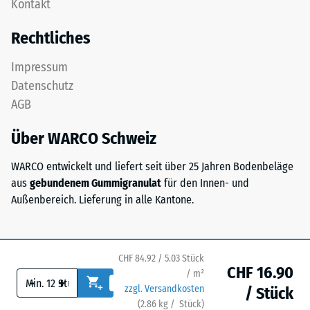
Kontakt
Diese
Zur
Platte
Bestimmung
Rechtliches
ist
der
als
Druckfestigkeit
Impressum
Deckplatte
wird
Datenschutz
in
das
AGB
einem
Prüfverfahren
Schichtsystem
nach
Über WARCO Schweiz
konzipiert:
BS
Eine
7188:1998
WARCO entwickelt und liefert seit über 25 Jahren Bodenbeläge
oder
angewendet.
aus
gebundenem Gummigranulat
für den Innen- und
mehrere
Dabei
Außenbereich. Lieferung in alle Kantone.
Lagen
wird
werden
ein
übereinander
Prüfkörper
verlegt,
CHF 84.92 / 5.03 Stück
mit
CHF 16.90
die
/ m²
einer
-
+
zzgl. Versandkosten
Puzzleverzahnung
/ Stück
Fläche
(
2.86
kg
/ Stück)
Ihr sicherer Bodenbelag.
hält