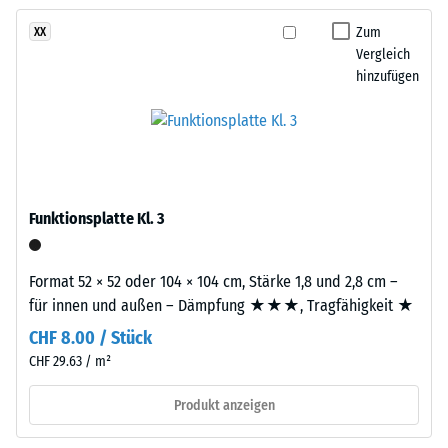
kein
dunklen
Produkt
Scheinbare
Grautönen
Zum
XX
für
Dichte -
Vergleich
sowie
den
Skalenwert
hinzufügen
Anthrazit
1 = bis 780
Produktvergleich
und
kg/m³
ausgewählt.
erzeugt
ein
Stoß-, Schwingungs-
lebendiges,
und
Trittschalldämmung
natürlich
Funktionsplatte Kl. 3
– Skalenwert 2 =
wirkendes
angenehme
Farbbild
Dämpfung
wie
Format 52 × 52 oder 104 × 104 cm, Stärke 1,8 und 2,8 cm –
geschliffener
Rutschfestigkeit Klasse
für innen und außen – Dämpfung ★★★, Tragfähigkeit ★
Stein.
DS (EN 14041) -
CHF 8.00 / Stück
Skalenwert 4 =
CHF 29.63 / m²
Gleitreibungskoeffizient
Material
ca. 0,53
–
Produkt anzeigen
Abriebfestigkeit
Bestandteile
- Beständigkeit