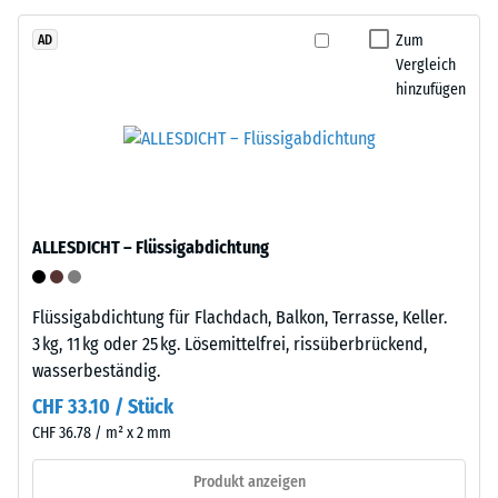
Tyres“
beschreibt
–
Zum
AD
seinen
Vergleich
das
Widerstand
hinzufügen
Granulat
gegen
stammt
punktuelle
aus
Belastungen.
dem
Sie
Recycling
gibt
von
an,
ALLESDICHT – Flüssigabdichtung
Altreifen.
in
Die
welchem
Basisschicht
Maße
Flüssigabdichtung für Flachdach, Balkon, Terrasse, Keller.
wird
der
3 kg, 11 kg oder 25 kg. Lösemittelfrei, rissüberbrückend,
mit
Werkstoff
wasserbeständig.
geringer
unter
CHF 33.10 / Stück
Dichte
der
CHF 36.78 / m² x 2 mm
gepresst.
Einwirkung
einer
Produkt anzeigen