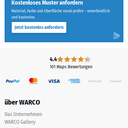
allen
Kostenloses Muster anfordern
Widerstandsfähigkeit
vier
gegenüber
Material, Farbe und Oberfläche vorab prüfen – unverbindlich
Seiten
Punktbelastungen
und kostenlos.
ausgebildet.
hinweist.
Jetzt kostenlos anfordern
Die
Punktbelastungen
runde
entstehen
Zahnform
z.
sorgt
B.
für
durch
4.4
einen
Schuhe
101 Maps Bewertungen
besonders
mit
stabilen
hohen
Plattenverbund
Absätzen,
und
Möbelbeine,
verhindert
Pflanzkübel
über WARCO
ein
auf
Aufeinanderrutschen
Rollen
Das Unternehmen
der
oder
WARCO Gallery
Zähne.
Gerätefüße.