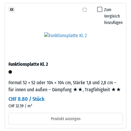
und
gegen
Aufbau
Zum
XX
abrasiven
Vergleich
Verschleiß -
hinzufügen
Dieses
Skalenwert 2 =
Produkt
"gut" (BS 7188)
ist
Wasserdurchlässigkeit
zweilagig
(EN 12616) -
aufgebaut.
Skalenwert 5 =
Die
Infiltration ca. 1000
Funktionsplatte Kl. 2
ca.
mm/h (1000 l/h/m²)
3
Rutschhemmung
mm
Format 52 × 52 oder 104 × 104 cm, Stärke 1,8 und 2,8 cm –
(EN 16165) -
starke
für innen und außen – Dämpfung ★★, Tragfähigkeit ★★
Skalenwert 4 =
Nutzschicht
mittlerer
CHF 8.80 / Stück
besteht
Akzeptanzwinkel
CHF 32.59 / m²
aus
ca. 16°, Gruppe
neu
R10
Produkt anzeigen
hergestelltem,
Wärmedämmung -
durchgefärbtem