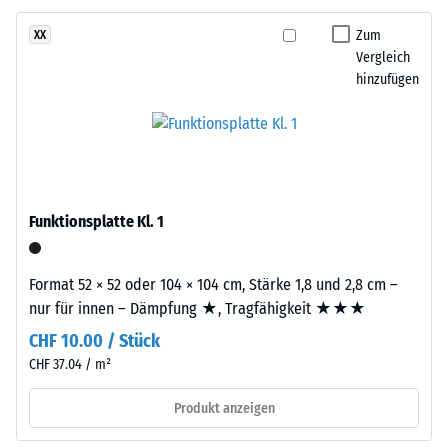
besteht
24
aus
Zum
XX
gereinigtem,
Stunden
Vergleich
schwarzem
hinzufügen
Entlastung
ELT-
(BS
Gummigranulat
grober
7188)
Körnung,
gebunden
mit
Funktionsplatte Kl. 1
Polyurethan.
/ 5
Die
Format 52 × 52 oder 104 × 104 cm, Stärke 1,8 und 2,8 cm –
Abkürzung
nur für innen – Dämpfung ★, Tragfähigkeit ★★★
ELT
CHF 10.00 / Stück
steht
für
CHF 37.04 / m²
Die
„End
Druckfestigkeit
Produkt anzeigen
of
eines
Life
Werkstoffes