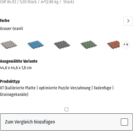
CHF 84.92 / 5.03 Stück / m²
(
2.86
kg
/ Stück)
Farbe
Grauer Granit
Grauer
Atlantik
Dunkelgrauer
Englischer
Feue
+ 4
Granit
Granit
Rasen
(active)
Mehr
Ausgewählte Variante
Informationen
44,6 x 44,6 x 1,8 cm
zu
den
Produkttyp
Farben?
XT (kalibrierte Platte | optimierte Puzzle-Verzahnung | Fadenfuge |
Drainagekanäle)
Farbpalette
anzeigen
Grauer
Zum Vergleich hinzufügen
(active)
Granit