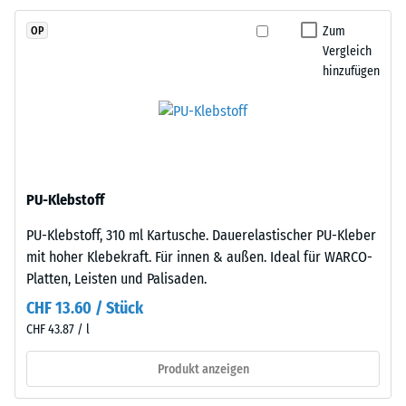
Skalenwert 2 =
und
Wärmeleitfähigkeit
Zum
OP
schadstofffreiem
ca. 0,12 W/(m·K)
Vergleich
EPDM-
hinzufügen
Frostbeständig
Granulat
(Ethylen-
Druckfestigkeit
Propylen-
-
Dien-
Skalenwert
Kautschuk),
gebunden
1
PU-Klebstoff
mit
=
PU-Klebstoff, 310 ml Kartusche. Dauerelastischer PU-Kleber
Polyurethan.
ca.
mit hoher Klebekraft. Für innen & außen. Ideal für WARCO-
Die
Platten, Leisten und Palisaden.
Nutzschicht
1
ist
CHF 13.60 / Stück
mm
offenporig
CHF 43.87 / l
verbleibende
angelegt.
Die
Produkt anzeigen
Eindellung
Basisschicht
nach