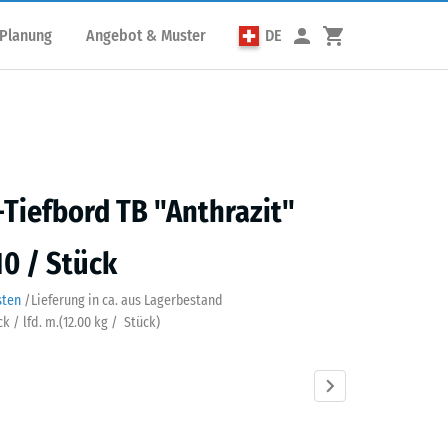
 Planung
Angebot & Muster
DE
iefbord TB "Anthrazit"
10 / Stück
sten
/
Lieferung in ca.
aus Lagerbestand
ck / lfd. m.
(
12.00
kg
/ Stück)
azit
Grasgrün
Schiefergrau
Ziegelrot