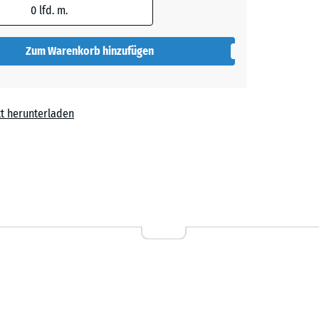
0
lfd. m.
t
+ CHF 0.40
Zum Warenkorb hinzufügen
t herunterladen