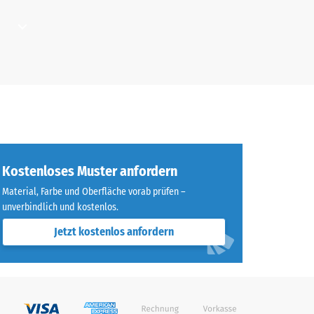
ichnet" (BS 7188)
m²)
i
ner
er
cht
ei
Kostenloses Muster anfordern
Material, Farbe und Oberfläche vorab prüfen –
 etwa
unverbindlich und kostenlos.
ann
Jetzt kostenlos anfordern
ist.
sollten
hend
ine