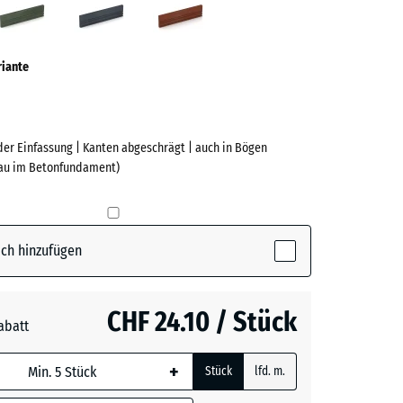
ve)
riante
der Einfassung | Kanten abgeschrägt | auch in Bögen
bau im Betonfundament)
e
(active)
t
ch hinzufügen
n
+ CHF 0.40
CHF 24.10 / Stück
abatt
rgrau
+ CHF 0.40
+
Stück
lfd. m.