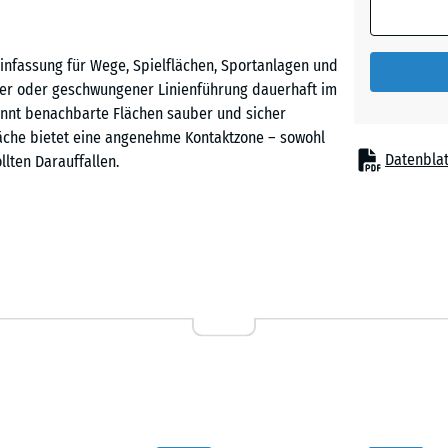
Ziegelro
infassung für Wege, Spielflächen, Sportanlagen und
ader oder geschwungener Linienführung dauerhaft im
nnt benachbarte Flächen sauber und sicher
äche bietet eine angenehme Kontaktzone – sowohl
Datenblat
lten Darauffallen.
us PU-gebundenem ELT-Gummigranulat (ELT = End-of-
on Reifen). Die Oberfläche ist offenporig,
itenflächen besitzt das Tiefbord Ausbuchtungen und
Beton zuverlässig verankern.
s wird das Betonfundament in der gewünschten
ausgerichtet und in den frischen Beton eingebettet.