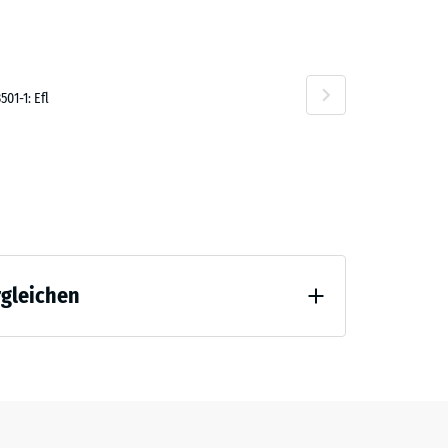
01-1: Efl
rgleichen
 Entlastung (BS 7188)
ng