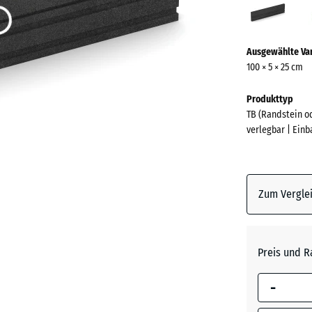
(acti
Mehr
Ausgewählte Va
Informationen
100 × 5 × 25 cm
zu
den
Produkttyp
Farben?
TB (Randstein o
verlegbar | Ein
Farbpalett
anzeigen
Anthrazi
Zum Verglei
Grasgrü
Preis und R
Schiefe
-