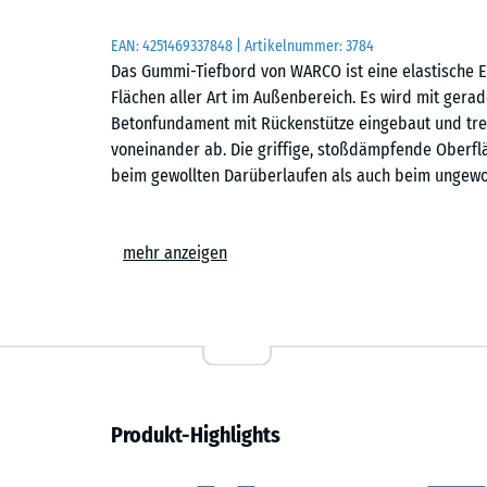
EAN:
4251469337848
| Artikelnummer:
3784
Das Gummi-Tiefbord von WARCO ist eine elastische E
Flächen aller Art im Außenbereich. Es wird mit ger
Betonfundament mit Rückenstütze eingebaut und tre
voneinander ab. Die griffige, stoßdämpfende Oberfl
beim gewollten Darüberlaufen als auch beim ungewol
Abmessungen und Aufbau
mehr anzeigen
Jedes Tiefbord misst 100 × 25 × 5 cm. Es besteht a
Life Tyres, also Granulat aus der Wiederverwertung v
trittelastisch und auch bei Nässe griffig. An den Se
Einbuchtungen, die den Kantenstein beim Einbau im 
Einbau und Ausrichtung
Produkt-Highlights
Auf einer Frostschutzschicht aus Schotter oder Kie
Linienführung vorbereitet. Der Gummi-Tiefbord wird 