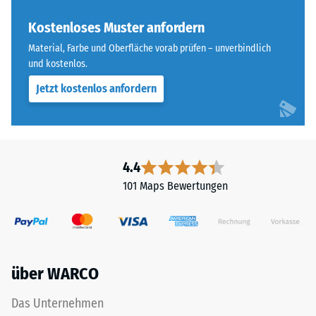
„End
Skalenwert 3 =
of
Kostenloses Muster anfordern
Wärmeleitfähigkeit
Life
ca. 0,11 W/(m·K)
Material, Farbe und Oberfläche vorab prüfen – unverbindlich
Tyres"
und kostenlos.
Frostbeständig
und
Jetzt kostenlos anfordern
bezeichnet
Druckfestigkeit
Gummigranulat,
-
das
Skalenwert
aus
dem
2
4.4
Recycling
=
101 Maps Bewertungen
von
ca.
Altreifen
gewonnen
0,75
wird.
mm
Die
über WARCO
verbleibende
obere
Nutzschicht
Eindellung
Das Unternehmen
aus