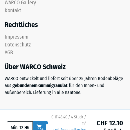
nach
WARCO Gallery
feinem
Kontakt
24
ELT-
Granulat
Stunden
Rechtliches
bildet
Entlastung
eine
Impressum
(BS
abriebfeste,
Datenschutz
rutschhemmende
7188)
AGB
Oberfläche.
Die
Über WARCO Schweiz
untere
Schicht
WARCO entwickelt und liefert seit über 25 Jahren Bodenbeläge
/ 5
aus
aus
gebundenem Gummigranulat
für den Innen- und
gröberem
Außenbereich. Lieferung in alle Kantone.
ELT-
Granulat
unterstützt
Die
Elastizität,
Druckfestigkeit
CHF 48.40 / 4 Stück /
CHF 12.10
Stoßdämpfung
m²
eines
-
+
zzgl. Versandkosten