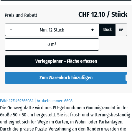
30
Anthrazit
- CHF 0.50
mm
CHF 12.10 / Stück
Preis und Rabatt
Die gewählte, blau
Grasgrün
+ CHF 0.40
-
+
Stück
m²
umrandete
Abmessung wird
0
m²
(sofern in den
Schiefergrau
Produktdaten nicht
anders angegeben)
Verlegeplaner – Fläche erfassen
für die
Bedarfsberechnung
Zum Warenkorb hinzufügen
verwendet.
50
x
EAN:
4251469366084
| Artikelnummer:
6608
50
Die Gehwegplatte wird aus PU-gebundenem Gummigranulat in der
x 3
Größe 50 × 50 cm hergestellt. Sie ist frost- und witterungsbeständig
cm
und eignet sich für Wege im Garten, in Wohn- oder Parkanlagen.
|
Durch die präzise Puzzle-Verzahnung an den Rändern werden die