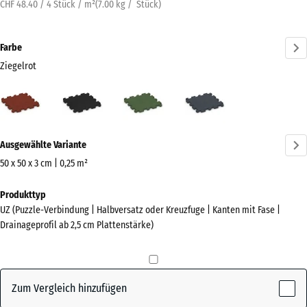
CHF 48.40 / 4 Stück / m²
(
7.00
kg
/ Stück)
Farbe
Ziegelrot
Ziegelrot
Anthrazit
Grasgrün
Schiefergrau
(active)
Mehr
Ausgewählte Variante
Informationen
zu
50 x 50 x 3 cm | 0,25 m²
den
Abmessungen
Produkttyp
Farben?
für
UZ (Puzzle-Verbindung | Halbversatz oder Kreuzfuge | Kanten mit Fase |
den
Farbpalette
Drainageprofil ab 2,5 cm Plattenstärke)
Versand
anzeigen
540
(active)
Ziegelrot
x
540
Zum Vergleich hinzufügen
x